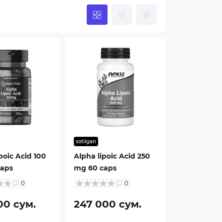
sotilgan
poic Acid 100
Alpha lipoic Acid 250
aps
mg 60 caps
0
0
00 сум.
247 000 сум.