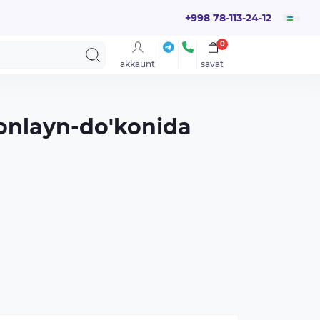
+998 78-113-24-12
0
akkaunt
savat
 onlayn-do'konida