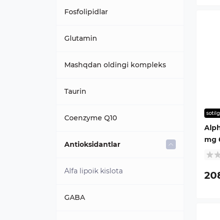
B4 vitamini (Xolin)
Fosfolipidlar
Bolalar uchun vitaminlar
Glutamin
D vitamini
Mashqdan oldingi kompleks
K vitamini
Taurin
sotil
Kompleks
Coenzyme Q10
Alph
mg 
Minerallar
Antioksidantlar
Iron
Vitamin B7 (Biotin)
Alfa lipoik kislota
20
Vitamin C
GABA