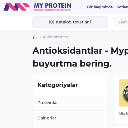
Biz haqimizda
Yetka
Katalog tovarlani
Antioksidantlar
Antioksidantlar - My
buyurtma bering.
Kategoriyalar
Proteinlar
Alfa l
Sabzavot
Gainerlar