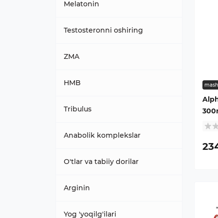
Витамин Е
Melatonin
Testosteronni oshiring
ZMA
HMB
mash
Alph
Tribulus
300
Anabolik komplekslar
23
O'tlar va tabiiy dorilar
Arginin
Yog 'yoqilg'ilari