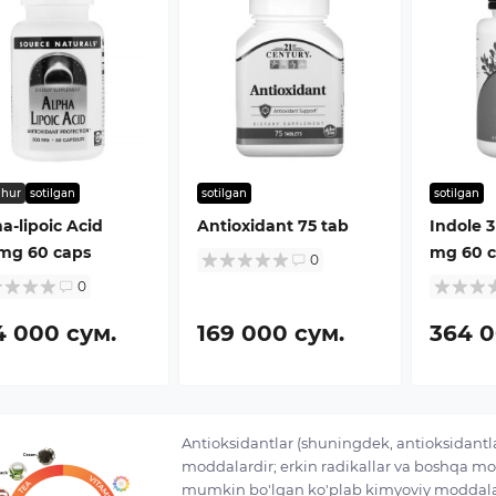
hur
sotilgan
sotilgan
sotilgan
a-lipoic Acid
Antioxidant 75 tab
Indole 3
mg 60 caps
mg 60 c
0
0
4 000 сум.
169 000 сум.
364 0
Antioksidantlar (shuningdek, antioksidantla
moddalardir; erkin radikallar va boshqa modd
mumkin bo'lgan ko'plab kimyoviy moddalar