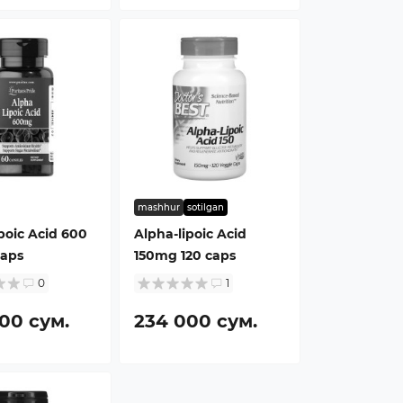
mashhur
sotilgan
poic Acid 600
Alpha-lipoic Acid
aps
150mg 120 caps
0
1
00 сум.
234 000 сум.