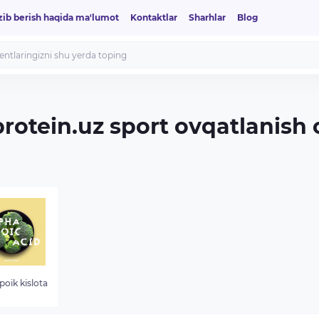
zib berish haqida ma'lumot
Kontaktlar
Sharhlar
Blog
protein.uz sport ovqatlanish
ipoik kislota