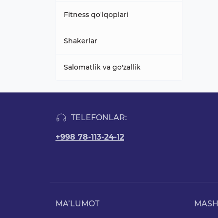
Fitness qo'lqoplari
Shakerlar
Salomatlik va go'zallik
TELEFONLAR:
+998 78-113-24-12
MA’LUMOT
MAS