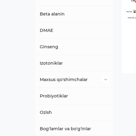
Beta alanin
DMAE
Ginseng
Izotoniklar
Maxsus qo'shimchalar
Jigar uchun preparatlar
Probiyotiklar
Ozish
Bog'lamlar va bo'g'inlar