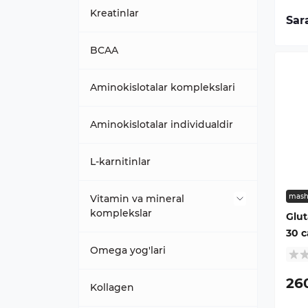
Mol go'shti oqsili
Kreatinlar
Sar
Oqsil izolatsiyasi
BCAA
Kazein oqsili
Aminokislotalar komplekslari
Ko'p komponentli
Aminokislotalar individualdir
Zardob oqsili
L-karnitinlar
mash
Vitamin va mineral
komplekslar
Glu
30 c
A vitamini
Omega yog'lari
26
B vitamini
Kollagen