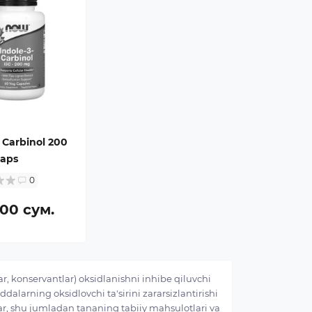
 Carbinol 200
aps
0
00 сум.
r, konservantlar) oksidlanishni inhibe qiluvchi
alarning oksidlovchi ta'sirini zararsizlantirishi
, shu jumladan tananing tabiiy mahsulotlari va