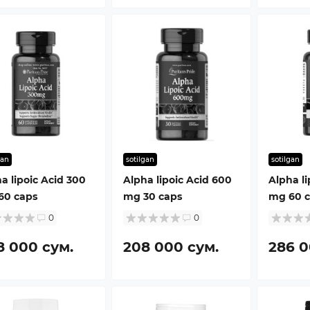
gan
sotilgan
sotilgan
a lipoic Acid 300
Alpha lipoic Acid 600
Alpha li
60 caps
mg 30 caps
mg 60 c
0
0
8 000 сум.
208 000 сум.
286 0