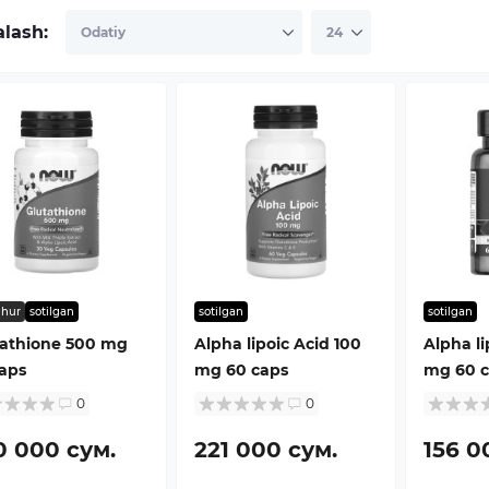
alash:
hur
sotilgan
sotilgan
sotilgan
tathione 500 mg
Alpha lipoic Acid 100
Alpha li
aps
mg 60 caps
mg 60 c
0
0
0 000 сум.
221 000 сум.
156 0