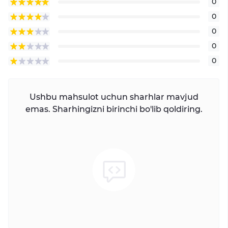
0
0
0
0
0
Ushbu mahsulot uchun sharhlar mavjud
emas. Sharhingizni birinchi bo'lib qoldiring.