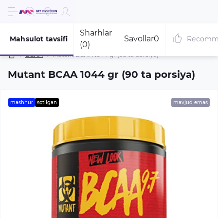
Sharhlar
Savollar
0
Mahsulot tavsifi
Recomm
(0)
BCAA
Mutant BCAA 1044 gr (90 ta porsiya)
Mutant BCAA 1044 gr (90 ta porsiya)
mashhur
sotilgan
mavjud emas