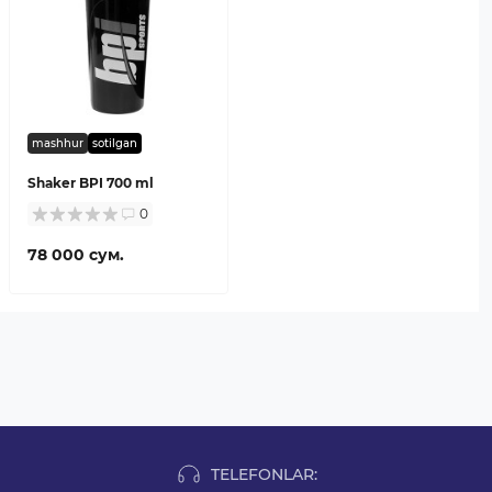
mashhur
sotilgan
Shaker BPI 700 ml
0
78 000 сум.
TELEFONLAR: