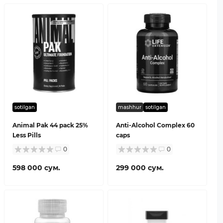
sotilgan
mashhur
sotilgan
Animal Pak 44 pack 25%
Anti-Alcohol Complex 60
Less Pills
caps
0
0
598 000 сум.
299 000 сум.