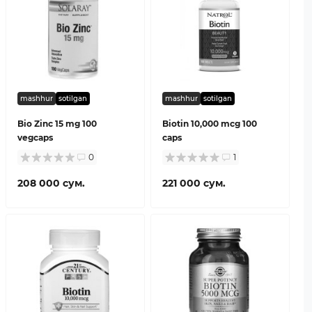
mashhur
sotilgan
mashhur
sotilgan
Bio Zinc 15 mg 100
Biotin 10,000 mcg 100
vegcaps
caps
0
1
208 000 сум.
221 000 сум.