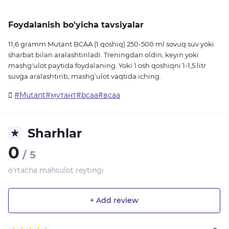
Foydalanish bo'yicha tavsiyalar
11,6 gramm Mutant BCAA (1 qoshiq) 250-500 ml sovuq suv yoki
sharbat bilan aralashtiriladi. Treningdan oldin, keyin yoki
mashg'ulot paytida foydalaning. Yoki 1 osh qoshiqni 1-1,5 litr
suvga aralashtirib, mashg‘ulot vaqtida iching.
#Mutant#мутант#bcaa#всаа
Sharhlar
0
/ 5
o'rtacha mahsulot reytingi
+ Add review