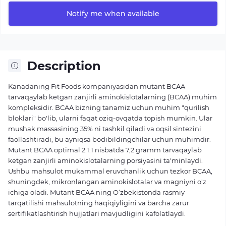
Notify me when available
Description
Kanadaning Fit Foods kompaniyasidan mutant BCAA
tarvaqaylab ketgan zanjirli aminokislotalarning (BCAA) muhim
kompleksidir. BCAA bizning tanamiz uchun muhim "qurilish
bloklari" bo'lib, ularni faqat oziq-ovqatda topish mumkin. Ular
mushak massasining 35% ni tashkil qiladi va oqsil sintezini
faollashtiradi, bu ayniqsa bodibildingchilar uchun muhimdir.
Mutant BCAA optimal 2:1:1 nisbatda 7,2 gramm tarvaqaylab
ketgan zanjirli aminokislotalarning porsiyasini ta'minlaydi.
Ushbu mahsulot mukammal eruvchanlik uchun tezkor BCAA,
shuningdek, mikronlangan aminokislotalar va magniyni o'z
ichiga oladi. Mutant BCAA ning O‘zbekistonda rasmiy
tarqatilishi mahsulotning haqiqiyligini va barcha zarur
sertifikatlashtirish hujjatlari mavjudligini kafolatlaydi.