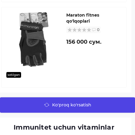
Maraton fitnes
qo'lqoplari
0
156 000 сум.
sotilgan
Ko'proq ko'rsatish
Immunitet uchun vitaminlar