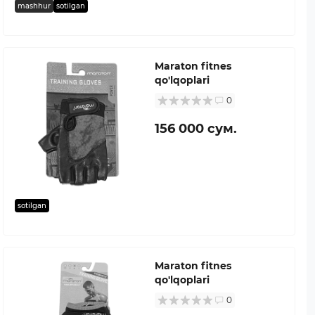
mashhur
sotilgan
Maraton fitnes
qo'lqoplari
0
156 000 сум.
sotilgan
Maraton fitnes
qo'lqoplari
0