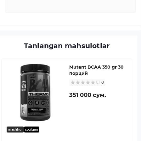
Tanlangan mahsulotlar
Mutant BCAA 350 gr 30
порций
0
351 000 сум.
mashhur
sotilgan