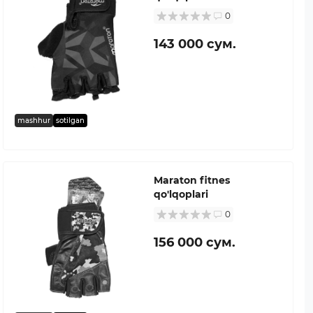
0
143 000 сум.
mashhur
sotilgan
Maraton fitnes
qo'lqoplari
0
156 000 сум.