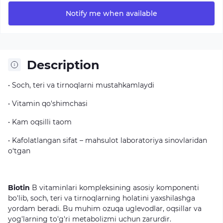
Notify me when available
Description
• Soch, teri va tirnoqlarni mustahkamlaydi
• Vitamin qo'shimchasi
• Kam oqsilli taom
• Kafolatlangan sifat – mahsulot laboratoriya sinovlaridan
o‘tgan
Biotin
B vitaminlari kompleksining asosiy komponenti
bo'lib, soch, teri va tirnoqlarning holatini yaxshilashga
yordam beradi. Bu muhim ozuqa uglevodlar, oqsillar va
yog'larning to'g'ri metabolizmi uchun zarurdir.