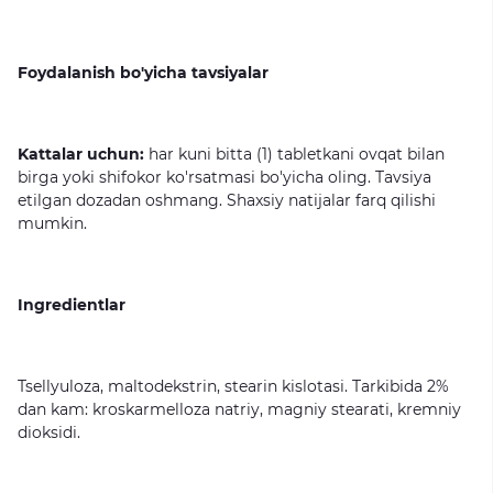
Foydalanish bo'yicha tavsiyalar
Kattalar uchun:
har kuni bitta (1) tabletkani ovqat bilan
birga yoki shifokor ko'rsatmasi bo'yicha oling. Tavsiya
etilgan dozadan oshmang. Shaxsiy natijalar farq qilishi
mumkin.
Ingredientlar
Tsellyuloza, maltodekstrin, stearin kislotasi. Tarkibida 2%
dan kam: kroskarmelloza natriy, magniy stearati, kremniy
dioksidi.