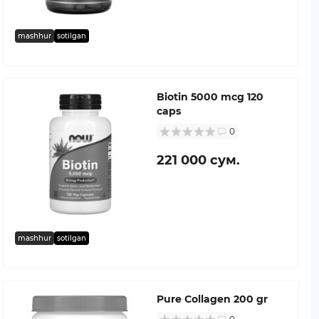
mashhur
sotilgan
Biotin 5000 mcg 120
caps
0
221 000 сум.
mashhur
sotilgan
Pure Collagen 200 gr