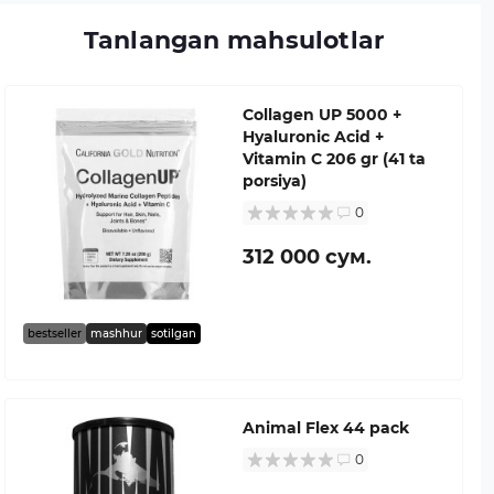
Tanlangan mahsulotlar
Collagen UP 5000 +
Hyaluronic Acid +
Vitamin C 206 gr (41 ta
porsiya)
0
312 000 сум.
bestseller
mashhur
sotilgan
Animal Flex 44 pack
0