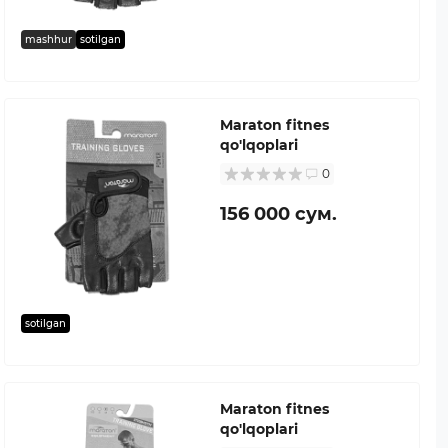
mashhur
sotilgan
Maraton fitnes
qo'lqoplari
0
156 000 сум.
sotilgan
Maraton fitnes
qo'lqoplari