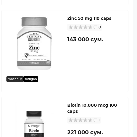
Zinc 50 mg 110 caps
0
143 000 сум.
mashhur
sotilgan
Biotin 10,000 mcg 100
caps
1
221 000 сум.