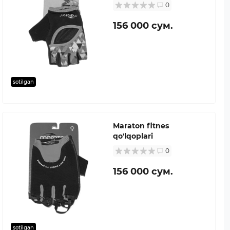
0
156 000 сум.
sotilgan
Maraton fitnes
qo'lqoplari
0
156 000 сум.
sotilgan