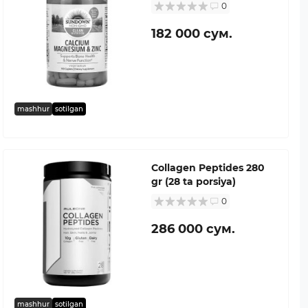
0
182 000 сум.
mashhur
sotilgan
Collagen Peptides 280
gr (28 ta porsiya)
0
286 000 сум.
mashhur
sotilgan