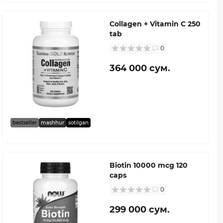
Collagen + Vitamin C 250
tab
0
364 000 сум.
bestseller
mashhur
sotilgan
Biotin 10000 mcg 120
caps
0
299 000 сум.