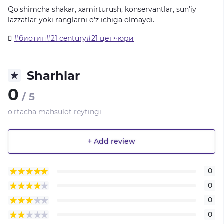
Qo'shimcha shakar, xamirturush, konservantlar, sun'iy
lazzatlar yoki ranglarni o'z ichiga olmaydi.
#биотин#21 century#21 ценчюри
Sharhlar
0
/ 5
o'rtacha mahsulot reytingi
+ Add review
0
0
0
0