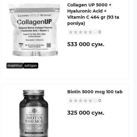
Collagen UP 5000 +
Hyaluronic Acid +
Vitamin C 464 gr (93 ta
porsiya)
0
533 000 сум.
mashhur
sotilgan
Biotin 5000 mcg 100 tab
0
325 000 сум.