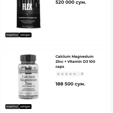
520 000 сум.
mashhur
sotilgan
Calcium Magnesium
Zinc + Vitamin D3 100
caps
0
188 500 сум.
mashhur
sotilgan