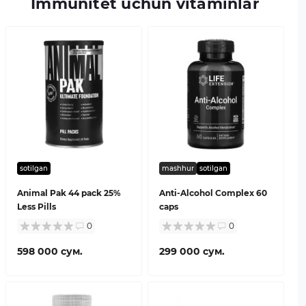
Immunitet uchun vitaminlar
sotilgan
mashhur
sotilgan
Animal Pak 44 pack 25%
Anti-Alcohol Complex 60
Less Pills
caps
0
0
598 000 сум.
299 000 сум.