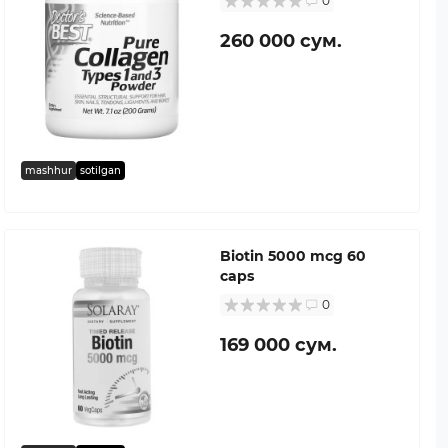
0
260 000 сум.
mashhur
sotilgan
Biotin 5000 mcg 60
caps
0
169 000 сум.