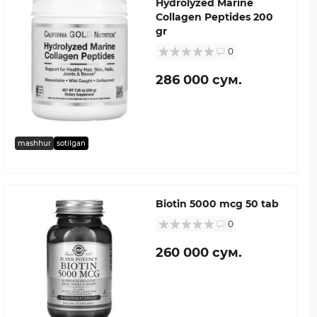
Hydrolyzed Marine
Collagen Peptides 200
gr
0
286 000 сум.
mashhur
sotilgan
Biotin 5000 mcg 50 tab
0
260 000 сум.