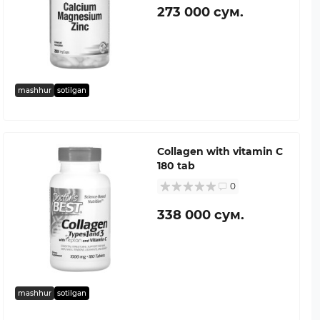
273 000 сум.
mashhur
sotilgan
Collagen with vitamin C
180 tab
0
338 000 сум.
mashhur
sotilgan