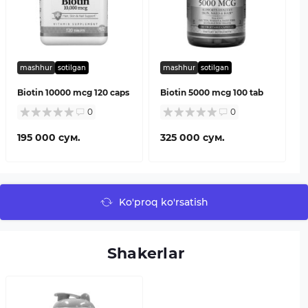
mashhur
sotilgan
mashhur
sotilgan
Biotin 10000 mcg 120 caps
Biotin 5000 mcg 100 tab
0
0
195 000 сум.
325 000 сум.
Ko'proq ko'rsatish
Shakerlar