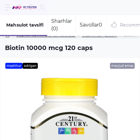
Sharhlar
Savollar
0
Mahsulot tavsifi
Recomm
(0)
Vitamin va mineral komplekslar
Vitamin B7 (Biotin)
Biotin 1
Biotin 10000 mcg 120 caps
mashhur
sotilgan
mavjud emas