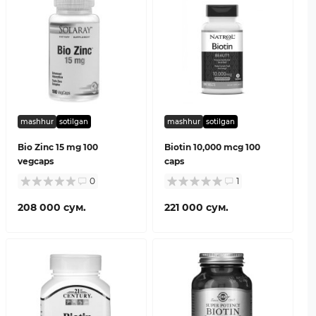
mashhur
sotilgan
mashhur
sotilgan
Bio Zinc 15 mg 100
Biotin 10,000 mcg 100
vegcaps
caps
0
1
208 000 сум.
221 000 сум.