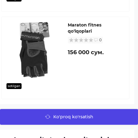
Maraton fitnes
qo'lqoplari
0
156 000 сум.
sotilgan
Ko'proq ko'rsatish