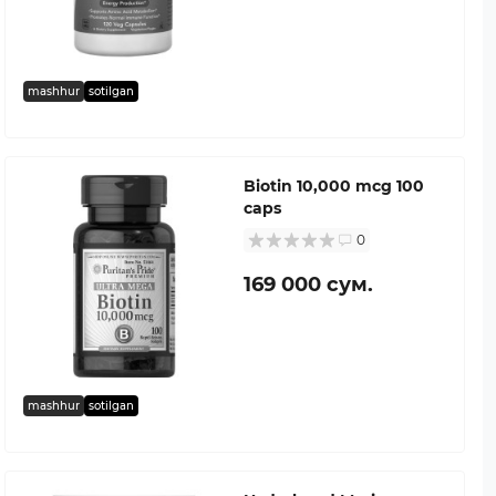
mashhur
sotilgan
Biotin 10,000 mcg 100
caps
0
169 000 сум.
mashhur
sotilgan