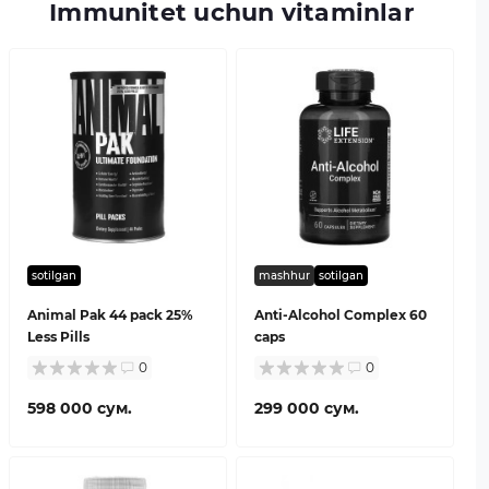
Immunitet uchun vitaminlar
sotilgan
mashhur
sotilgan
Animal Pak 44 pack 25%
Anti-Alcohol Complex 60
Less Pills
caps
0
0
598 000 сум.
299 000 сум.