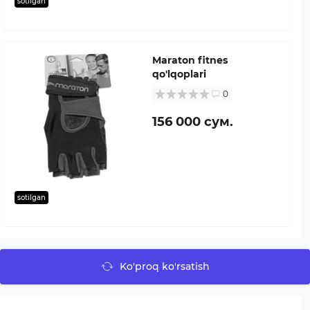
sotilgan
Maraton fitnes
qo'lqoplari
0
156 000 сум.
sotilgan
Ko'proq ko'rsatish