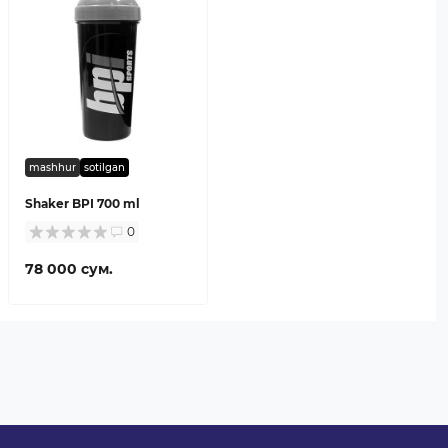
mashhur
sotilgan
Shaker BPI 700 ml
0
78 000 сум.