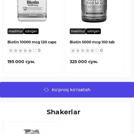
mashhur
sotilgan
mashhur
sotilgan
Biotin 10000 mcg 120 caps
Biotin 5000 mcg 100 tab
0
0
195 000 сум.
325 000 сум.
Ko'proq ko'rsatish
Shakerlar