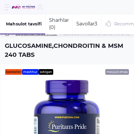
Sharhlar
Savollar
3
Mahsulot tavsifi
Recomm
(0)
Bog'lamlar va bo'g'inlar
GLUCOSAMINE,CHONDROITIN & MSM 
GLUCOSAMINE,CHONDROITIN & MSM
240 TABS
bestseller
mashhur
sotilgan
mavjud emas