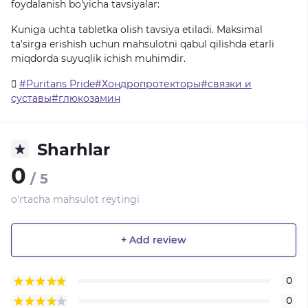
foydalanish bo'yicha tavsiyalar:
Kuniga uchta tabletka olish tavsiya etiladi. Maksimal
ta'sirga erishish uchun mahsulotni qabul qilishda etarli
miqdorda suyuqlik ichish muhimdir.
#Puritans Pride#Хондропротекторы#связки и
суставы#глюкозамин
Sharhlar
0
/ 5
o'rtacha mahsulot reytingi
+ Add review
0
0