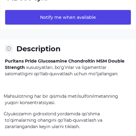
Notify me when available
Description
Puritans Pride Glucosamine Chondroitin MSM Double
Strength
xususiyatlari, bo'g'inlar va ligamentlar
salomatligini qo'llab-quvvatlash uchun mo'ljallangan:
Mahsulotning har bir qismida metilsulfonilmetanning
yuqori konsentratsiyasi.
Glyukozamin gidroxlorid yordamida qo'shma
to'qimalarning ohangini qo'llab-quvvatlash va
zararlangandan keyin ularni tiklash.