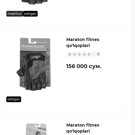
mashhur
sotilgan
Maraton fitnes
qo'lqoplari
0
156 000 сум.
sotilgan
Maraton fitnes
qo'lqoplari