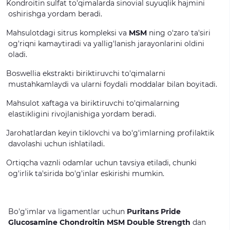
Kondroitin sulfat to'qimalarda sinovial suyuqlik hajmini
oshirishga yordam beradi.
Mahsulotdagi sitrus kompleksi va
MSM
ning o'zaro ta'siri
og'riqni kamaytiradi va yallig'lanish jarayonlarini oldini
oladi.
Boswellia ekstrakti biriktiruvchi to'qimalarni
mustahkamlaydi va ularni foydali moddalar bilan boyitadi.
Mahsulot xaftaga va biriktiruvchi to'qimalarning
elastikligini rivojlanishiga yordam beradi.
Jarohatlardan keyin tiklovchi va bo'g'imlarning profilaktik
davolashi uchun ishlatiladi.
Ortiqcha vaznli odamlar uchun tavsiya etiladi, chunki
og'irlik ta'sirida bo'g'inlar eskirishi mumkin.
Bo'g'imlar va ligamentlar uchun
Puritans Pride
Glucosamine Chondroitin MSM Double Strength
dan