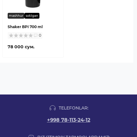
mashhur
sotilgan
Shaker BPI 700 ml
0
78 000 сум.
TELEFONLAR:
+998 78-113-24-12