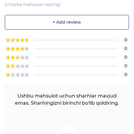
o'rtacha mahsulot reytingi
+ Add review
0
0
0
0
0
Ushbu mahsulot uchun sharhlar mavjud
emas. Sharhingizni birinchi bo'lib qoldiring.