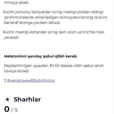
himoya
qiladi.
Kuchli
jismoniy
faoliyatdan
so'ng
mashg'ulotdan
oldingi
qo'shimchalarda
ishlatiladigan
stimulyatorlarning
ta'sirini
bartaraf
etishga
yordam
beradi.
Kuchli
mashg'ulotlardan
so'ng
dam
olish
va
tinchlik
hissi
yaratadi.
Melatoninni qanday qabul qilish kerak:
Rejalashtirilgan
uyqudan
30-60
daqiqa
oldin
qabul
qilish
tavsiya
etiladi.
#мелатонин#BodyStrong
Sharhlar
0
/ 5