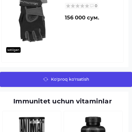
0
156 000 сум.
sotilgan
Ko'proq ko'rsatish
Immunitet uchun vitaminlar