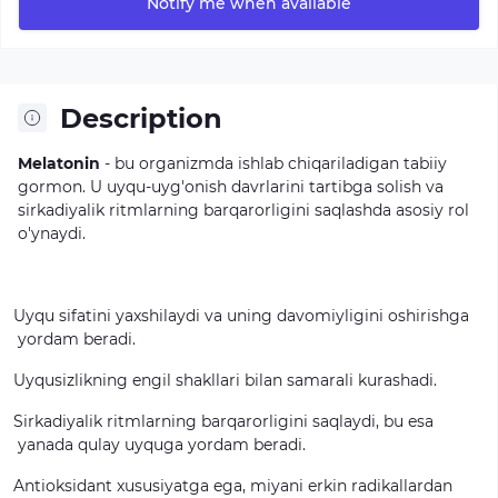
Notify me when available
Description
Melatonin
-
bu
organizmda
ishlab
chiqariladigan
tabiiy
gormon.
U
uyqu-uyg'onish
davrlarini
tartibga
solish
va
sirkadiyalik
ritmlarning
barqarorligini
saqlashda
asosiy
rol
o'ynaydi.
Uyqu
sifatini
yaxshilaydi
va
uning
davomiyligini
oshirishga
yordam
beradi.
Uyqusizlikning
engil
shakllari
bilan
samarali
kurashadi.
Sirkadiyalik
ritmlarning
barqarorligini
saqlaydi,
bu
esa
yanada
qulay
uyquga
yordam
beradi.
Antioksidant
xususiyatga
ega,
miyani
erkin
radikallardan