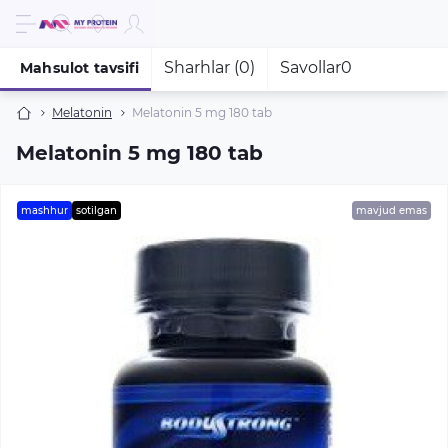
Sharhlar (0)
Savollar
0
Mahsulot tavsifi
Melatonin
Melatonin 5 mg 180 tab
Melatonin 5 mg 180 tab
mashhur
sotilgan
mavjud emas