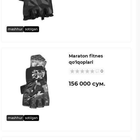
mashhur
sotilgan
Maraton fitnes
qo'lqoplari
0
156 000 сум.
mashhur
sotilgan