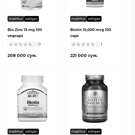
mashhur
sotilgan
mashhur
sotilgan
Bio Zinc 15 mg 100
Biotin 10,000 mcg 100
vegcaps
caps
0
1
208 000 сум.
221 000 сум.
mashhur
sotilgan
mashhur
sotilgan