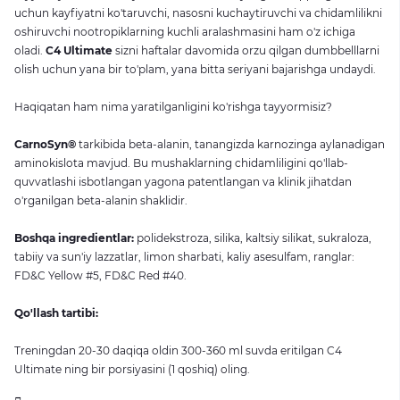
uchun kayfiyatni ko'taruvchi, nasosni kuchaytiruvchi va chidamlilikni
oshiruvchi nootropiklarning kuchli aralashmasini ham o'z ichiga
oladi.
C4 Ultimate
sizni haftalar davomida orzu qilgan dumbbelllarni
olish uchun yana bir to'plam, yana bitta seriyani bajarishga undaydi.
Haqiqatan ham nima yaratilganligini ko'rishga tayyormisiz?
CarnoSyn®
tarkibida beta-alanin, tanangizda karnozinga aylanadigan
aminokislota mavjud.
Bu mushaklarning chidamliligini qo'llab-
quvvatlashi isbotlangan yagona patentlangan va klinik jihatdan
o'rganilgan beta-alanin shaklidir.
Boshqa ingredientlar:
polidekstroza, silika, kaltsiy silikat, sukraloza,
tabiiy va sun'iy lazzatlar, limon sharbati, kaliy asesulfam, ranglar:
FD&C Yellow #5, FD&C Red #40.
Qo'llash tartibi:
Treningdan 20-30 daqiqa oldin 300-360 ml suvda eritilgan C4
Ultimate ning bir porsiyasini (1 qoshiq) oling.