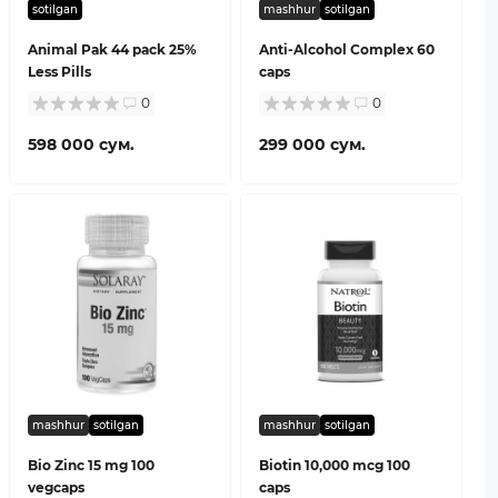
sotilgan
mashhur
sotilgan
Animal Pak 44 pack 25%
Anti-Alcohol Complex 60
Less Pills
caps
0
0
598 000 сум.
299 000 сум.
mashhur
sotilgan
mashhur
sotilgan
Bio Zinc 15 mg 100
Biotin 10,000 mcg 100
vegcaps
caps