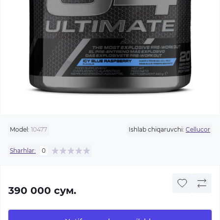
Model:
10477
Ishlab chiqaruvchi:
Cellucor
Sharhlar:
0
390 000 сум.