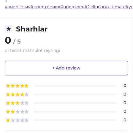
#энергетик#предтреник#предтрен#Cellucor#ultimate#у
Sharhlar
0
/ 5
o'rtacha mahsulot reytingi
+ Add review
0
0
0
0
0