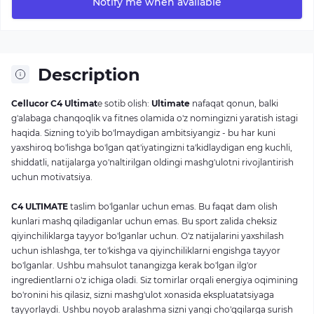
Notify me when available
Description
Cellucor C4 Ultimat
e sotib olish:
Ultimate
nafaqat qonun, balki
g'alabaga chanqoqlik va fitnes olamida o'z nomingizni yaratish istagi
haqida. Sizning to'yib bo'lmaydigan ambitsiyangiz - bu har kuni
yaxshiroq bo'lishga bo'lgan qat'iyatingizni ta'kidlaydigan eng kuchli,
shiddatli, natijalarga yo'naltirilgan oldingi mashg'ulotni rivojlantirish
uchun motivatsiya.
C4 ULTIMATE
taslim bo'lganlar uchun emas. Bu faqat dam olish
kunlari mashq qiladiganlar uchun emas. Bu sport zalida cheksiz
qiyinchiliklarga tayyor bo'lganlar uchun. O'z natijalarini yaxshilash
uchun ishlashga, ter to'kishga va qiyinchiliklarni engishga tayyor
bo'lganlar. Ushbu mahsulot tanangizga kerak bo'lgan ilg'or
ingredientlarni o'z ichiga oladi. Siz tomirlar orqali energiya oqimining
bo'ronini his qilasiz, sizni mashg'ulot xonasida ekspluatatsiyaga
tayyorlaydi. Ushbu noyob aralashma sizni yangi cho'qqilarga surish