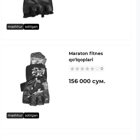
mashhur
sotilgan
Maraton fitnes
qo'lqoplari
0
156 000 сум.
mashhur
sotilgan