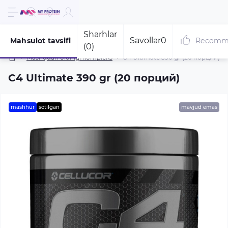
Sharhlar
Savollar
0
Mahsulot tavsifi
Recomm
(0)
Mashqdan oldingi kompleks
C4 Ultimate 390 gr (20 порций)
C4 Ultimate 390 gr (20 порций)
mashhur
sotilgan
mavjud emas