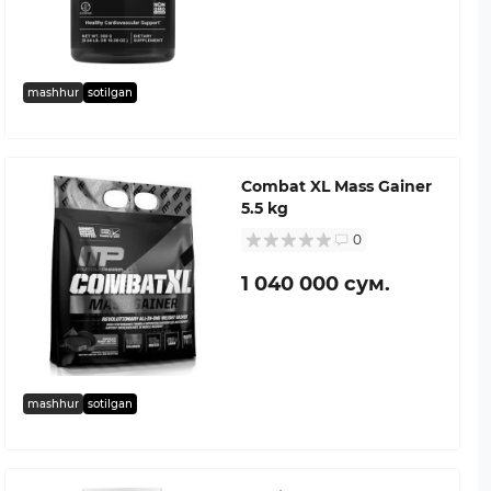
mashhur
sotilgan
Combat XL Mass Gainer
5.5 kg
0
1 040 000 сум.
mashhur
sotilgan