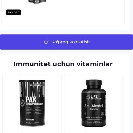
sotilgan
Ko'proq ko'rsatish
Immunitet uchun vitaminlar