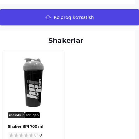
Ko'proq ko'rsatish
Shakerlar
mashhur
sotilgan
Shaker BPI 700 ml
0