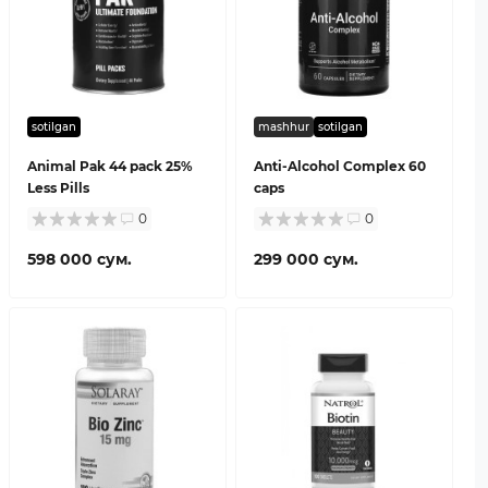
sotilgan
mashhur
sotilgan
Animal Pak 44 pack 25%
Anti-Alcohol Complex 60
Less Pills
caps
0
0
598 000 сум.
299 000 сум.