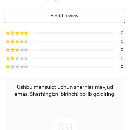
+ Add review
0
0
0
0
0
Ushbu mahsulot uchun sharhlar mavjud
emas. Sharhingizni birinchi bo'lib qoldiring.