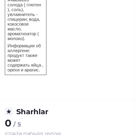
солода ( глютен
), соль),
увлажнитель -
глицерин; вода,
кокосовое
масло,
ароматизатор (
молоко).
Информация об
аллергене:
продукт также
может
содержать яйца ,
орехи и арахис.
Sharhlar
0
/ 5
o'rtacha mahsulot reytingi