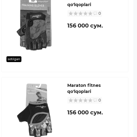
qo'lqoplari
0
156 000 сум.
sotilgan
Maraton fitnes
qo'lqoplari
0
156 000 сум.