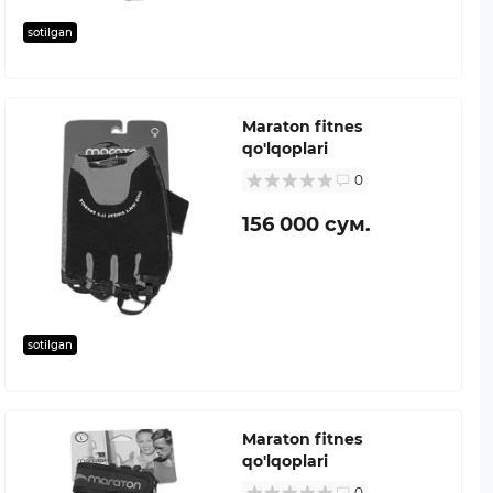
sotilgan
Maraton fitnes
qo'lqoplari
0
156 000 сум.
sotilgan
Maraton fitnes
qo'lqoplari
0