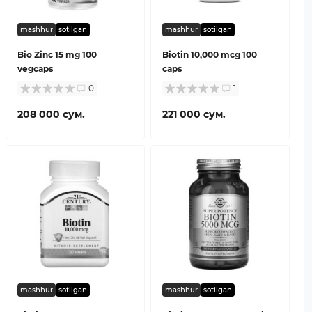
mashhur
sotilgan
mashhur
sotilgan
Bio Zinc 15 mg 100
Biotin 10,000 mcg 100
vegcaps
caps
0
1
208 000 сум.
221 000 сум.
mashhur
sotilgan
mashhur
sotilgan