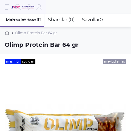
Sharhlar (0)
Savollar
0
Mahsulot tavsifi
Olimp Protein Bar 64 gr
Olimp Protein Bar 64 gr
mashhur
sotilgan
mavjud emas