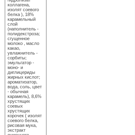
коллагена,
изолят соевого
белка ), 18%
карамельный
слой
(наполнитель -
полидекстроза;
сгущенное
молоко , масло
какао,
увлажнитель -
сорбиты;
эмульгатор -
моно- и
диглицериды
жирных кислот;
ароматизатор,
вода, соль, цвет
- обычная
карамель), 8,6%
хрустящих
соевых
хрустящих
корочек ( изолят
соевого белка,
рисовая мука,
экстракт
ячменного