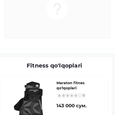
Fitness qo'lqoplari
Maraton fitnes
qo'lqoplari
0
143 000 сум.