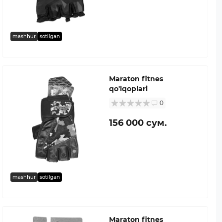
mashhur
sotilgan
Maraton fitnes
qo'lqoplari
0
156 000 сум.
mashhur
sotilgan
Maraton fitnes