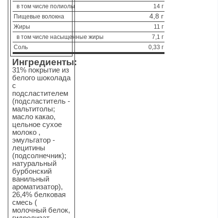
в том числе полиолы
14 г
4,8 г
Пищевые волокна
Жиры
11 г
в том числе насыщенные жиры
7,1 г
Соль
0,33 г
Ингредиенты:
31% покрытие из
белого шоколада
с
подсластителем
(подсластитель -
мальтитолы;
масло какао,
цельное сухое
молоко ,
эмульгатор -
лецитины
(подсолнечник);
натуральный
бурбонский
ванильный
ароматизатор),
26,4% белковая
смесь (
молочный белок,
гидролизат