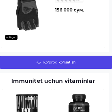
156 000 сум.
sotilgan
Ko'proq ko'rsatish
Immunitet uchun vitaminlar