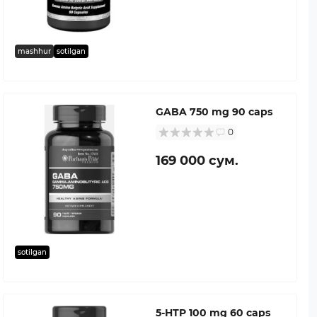
mashhur
sotilgan
GABA 750 mg 90 caps
0
169 000 сум.
sotilgan
5-HTP 100 mg 60 caps