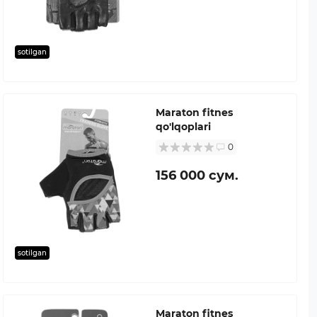
sotilgan
Maraton fitnes
qo'lqoplari
0
156 000 сум.
sotilgan
Maraton fitnes