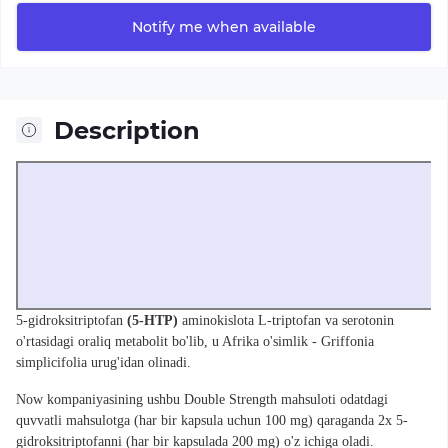
Notify me when available
Description
5-gidroksitriptofan
(5-HTP)
aminokislota L-triptofan va serotonin
o'rtasidagi oraliq metabolit bo'lib, u Afrika o'simlik - Griffonia
simplicifolia urug'idan olinadi.
Now kompaniyasining ushbu Double Strength mahsuloti odatdagi
quvvatli mahsulotga (har bir kapsula uchun 100 mg) qaraganda 2x 5-
gidroksitriptofanni (har bir kapsulada 200 mg) o'z ichiga oladi.