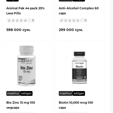
Animal Pak 44 pack 25%
Anti-Alcohol Complex 60
Less Pills
caps
0
0
598 000 сум.
299 000 сум.
mashhur
sotilgan
mashhur
sotilgan
Bio Zinc 15 mg 100
Biotin 10,000 mcg 100
vegcaps
caps