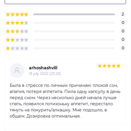
2
0
0
0
0
arhoshashvili
13 july 2022 (23:23)
Была в стрессе по личным причинам: плохой сон,
апатия, потеря аппетита. Пила одну капсулу в день
перед сном. Через несколько дней начала лучше
спать, появился потихоньку аппетит, перестало
тянуть на покурить/алкашку. Мне подошло, в
общем. Дозировка оптимальная.