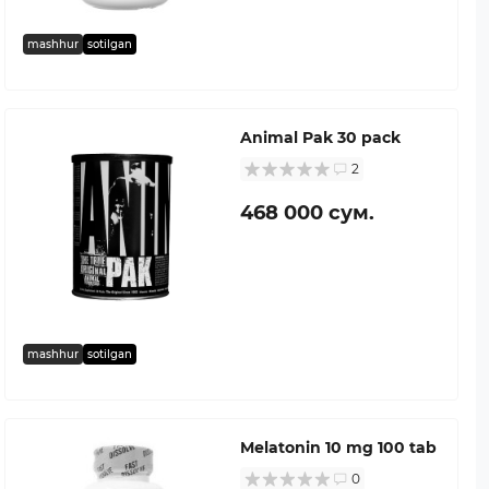
mashhur
sotilgan
Animal Pak 30 pack
2
468 000 сум.
mashhur
sotilgan
Melatonin 10 mg 100 tab
0