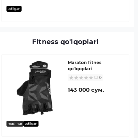
sotilgan
Fitness qo'lqoplari
Maraton fitnes
qo'lqoplari
0
143 000 сум.
mashhur
sotilgan