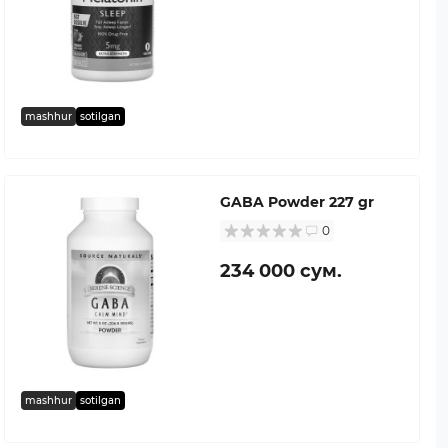
mashhur
sotilgan
GABA Powder 227 gr
0
234 000 сум.
mashhur
sotilgan