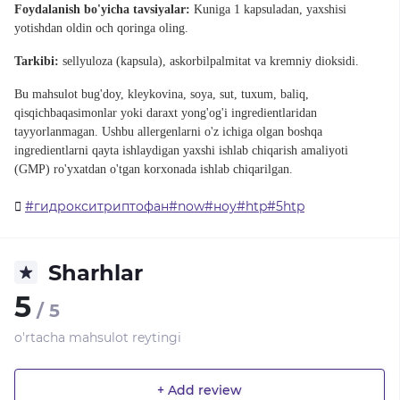
Foydalanish bo'yicha tavsiyalar:
Kuniga 1 kapsuladan, yaxshisi
yotishdan oldin och qoringa oling.
Tarkibi:
sellyuloza (kapsula), askorbilpalmitat va kremniy dioksidi.
Bu mahsulot bug'doy, kleykovina, soya, sut, tuxum, baliq,
qisqichbaqasimonlar yoki daraxt yong'og'i ingredientlaridan
tayyorlanmagan.
Ushbu allergenlarni o'z ichiga olgan boshqa
ingredientlarni qayta ishlaydigan yaxshi ishlab chiqarish amaliyoti
(GMP) ro'yxatdan o'tgan korxonada ishlab chiqarilgan.
#гидрокситриптофан#now#ноу#htp#5htp
Sharhlar
5
/ 5
o'rtacha mahsulot reytingi
+ Add review