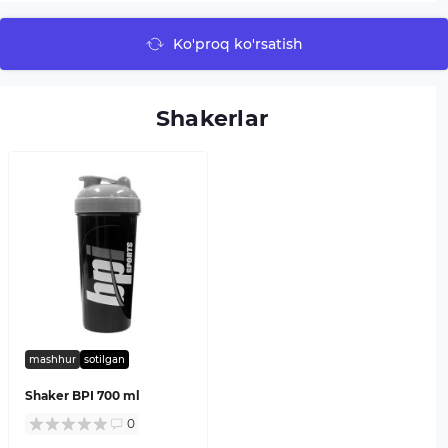
Ko'proq ko'rsatish
Shakerlar
mashhur
sotilgan
Shaker BPI 700 ml
0