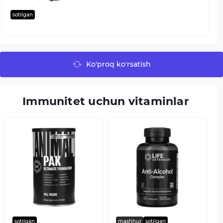
sotilgan
Ko'proq ko'rsatish
Immunitet uchun vitaminlar
sotilgan
mashhur
sotilgan