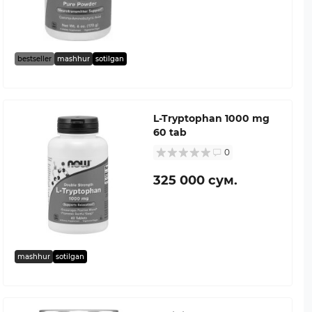
bestseller
mashhur
sotilgan
L-Tryptophan 1000 mg
60 tab
0
325 000 сум.
mashhur
sotilgan