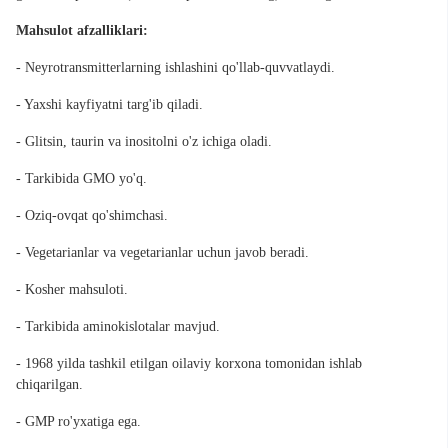
Mahsulot afzalliklari:
- Neyrotransmitterlarning ishlashini qo'llab-quvvatlaydi.
- Yaxshi kayfiyatni targ'ib qiladi.
- Glitsin, taurin va inositolni o'z ichiga oladi.
- Tarkibida GMO yo'q.
- Oziq-ovqat qo'shimchasi.
- Vegetarianlar va vegetarianlar uchun javob beradi.
- Kosher mahsuloti.
- Tarkibida aminokislotalar mavjud.
- 1968 yilda tashkil etilgan oilaviy korxona tomonidan ishlab
chiqarilgan.
- GMP ro'yxatiga ega.