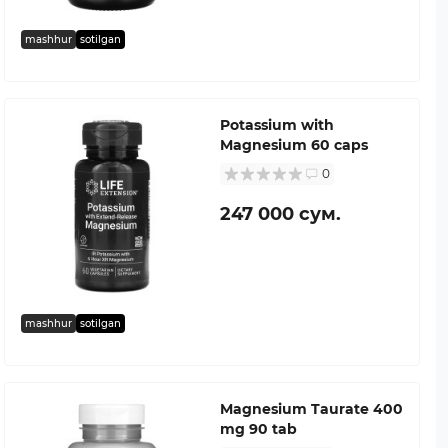
mashhur
sotilgan
Potassium with
Magnesium 60 caps
0
247 000 сум.
mashhur
sotilgan
Magnesium Taurate 400
mg 90 tab