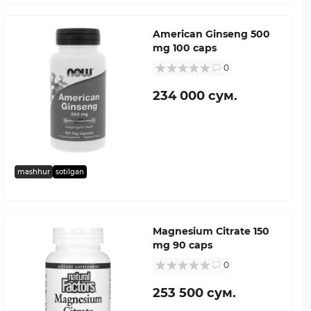
American Ginseng 500
mg 100 caps
0
234 000 сум.
mashhur
sotilgan
Magnesium Citrate 150
mg 90 caps
0
253 500 сум.