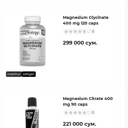
Magnesium Glycinate
400 mg 120 caps
0
299 000 сум.
mashhur
sotilgan
Magnesium Citrate 400
mg 90 caps
0
221 000 сум.