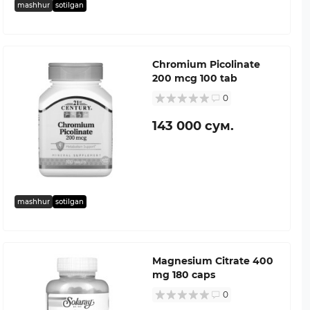
mashhur
sotilgan
Chromium Picolinate
200 mcg 100 tab
0
143 000 сум.
mashhur
sotilgan
Magnesium Citrate 400
mg 180 caps
0