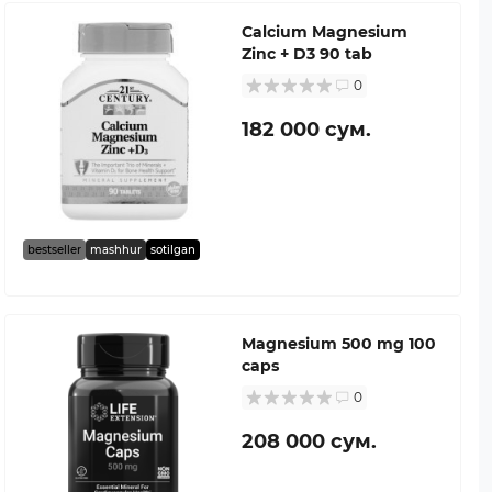
Calcium Magnesium
Zinc + D3 90 tab
0
182 000 сум.
bestseller
mashhur
sotilgan
Magnesium 500 mg 100
caps
0
208 000 сум.