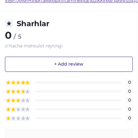
#ВИТАМИН#витамины#vitamine#кальций#магний#d3#д
Sharhlar
0
/ 5
o'rtacha mahsulot reytingi
+ Add review
0
0
0
0
0