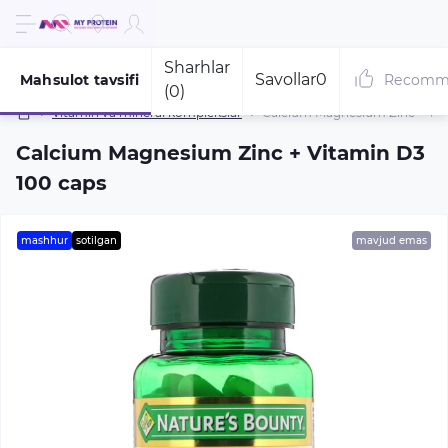
Sharhlar
Savollar
0
Mahsulot tavsifi
Recomm
(0)
Vitamin va mineral komplekslar
Calcium Magnesium Zinc + Vit
Calcium Magnesium Zinc + Vitamin D3
100 caps
mashhur
sotilgan
mavjud emas