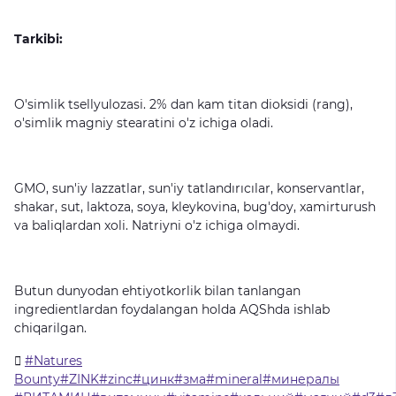
Tarkibi:
O'simlik
tsellyulozasi.
2%
dan
kam
titan
dioksidi
(rang),
o'simlik
magniy
stearatini
o'z
ichiga
oladi.
GMO,
sun'iy
lazzatlar,
sun'iy
tatlandırıcılar,
konservantlar,
shakar,
sut,
laktoza,
soya,
kleykovina,
bug'doy,
xamirturush
va
baliqlardan
xoli.
Natriyni
o'z
ichiga
olmaydi.
Butun
dunyodan
ehtiyotkorlik
bilan
tanlangan
ingredientlardan
foydalangan
holda
AQShda
ishlab
chiqarilgan.
#Natures
Bounty#ZINK#zinc#цинк#зма#mineral#минералы