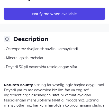
Notify me when available
Description
•
Osteoporoz
rivojlanish
xavfini
kamaytiradi
•
Mineral
qo'shimchalar
•
Deyarli
50
yil
davomida
tasdiqlangan
sifat
Nature's Bounty
sizning
farovonligingiz
haqida
qayg'uradi.
Deyarli
yarim
asr
davomida
biz
ilm-fan
va
eng
sof
ingredientlarga
asoslangan,
sifatini
kafolatlaydigan
tasdiqlangan
mahsulotlarni
taklif
qilmoqdamiz.
Bizning
mahsulotlarimiz
har
kuni
hayotdan
ko'proq
narsani
olishga