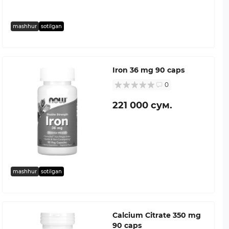
mashhur
sotilgan
Iron 36 mg 90 caps
0
221 000 сум.
mashhur
sotilgan
Calcium Citrate 350 mg
90 caps