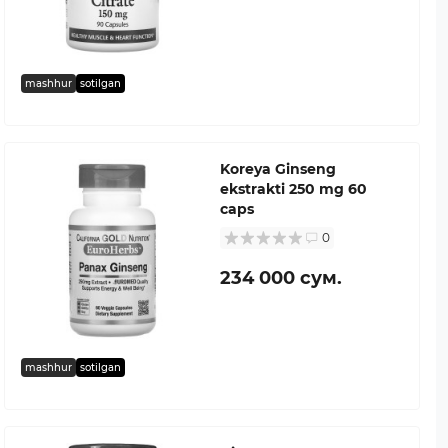
mashhur
sotilgan
Koreya Ginseng
ekstrakti 250 mg 60
caps
0
234 000 сум.
mashhur
sotilgan