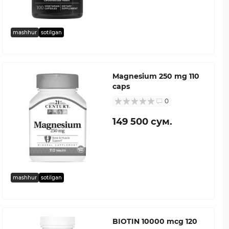
mashhur
sotilgan
Magnesium 250 mg 110
caps
0
149 500 сум.
mashhur
sotilgan
BIOTIN 10000 mcg 120