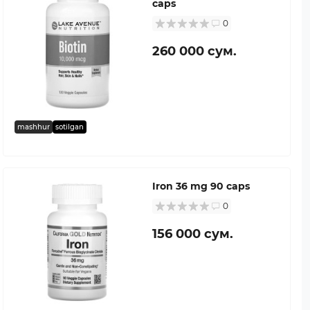
caps
0
260 000 сум.
mashhur
sotilgan
Iron 36 mg 90 caps
0
156 000 сум.