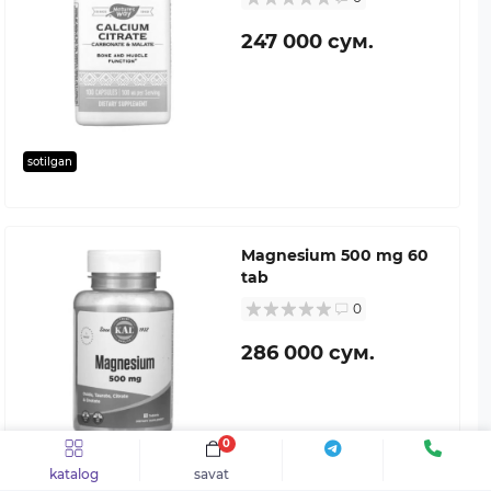
247 000 сум.
sotilgan
Magnesium 500 mg 60
tab
0
286 000 сум.
0
sotilgan
katalog
savat