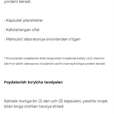
yordam
beradi.
•
Kapsulali
planshetlar
•
Kafolatlangan
sifat
•
Mahsulot
laboratoriya
sinovlaridan
o'tgan
*
Muvozanatli
ovqatlanish
bilan
birga
etarli
miqdorda
kaltsiy
va
D
vitamini
iste'mol
qilish
osteoporoz
rivojlanish
xavfini
kamaytirishga
yordam
beradi.
Foydalanish bo'yicha tavsiyalar:
Kattalar
kuniga
bir
(1)
dan
uch
(3)
kapsulani,
yaxshisi
ovqat
bilan
birga
olishlari
tavsiya
etiladi.