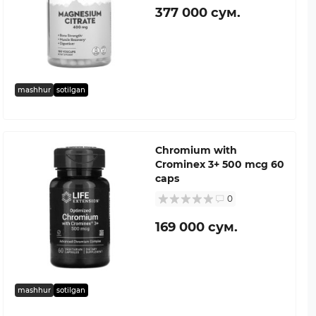
377 000 сум.
mashhur
sotilgan
Chromium with
Crominex 3+ 500 mcg 60
caps
0
169 000 сум.
mashhur
sotilgan