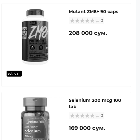
Mutant ZM8+ 90 caps
0
208 000 сум.
sotilgan
Selenium 200 mcg 100
tab
0
169 000 сум.