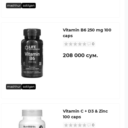
mashhur
sotilgan
Vitamin B6 250 mg 100
caps
0
208 000 сум.
mashhur
sotilgan
Vitamin C + D3 & Zinc
100 caps
0