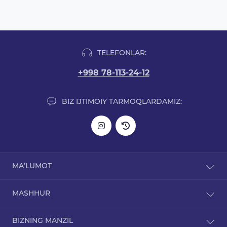
TELEFONLAR:
+998 78-113-24-12
BIZ IJTIMOIY TARMOQLARDAMIZ:
MA’LUMOT
Yetkazib berish haqida ma'lumot
MASHHUR
Biz haqimizda
Maxfiylik siyosati
L-karnitinlar
BIZNING MANZIL
Mahsulot kafolati
Arginin