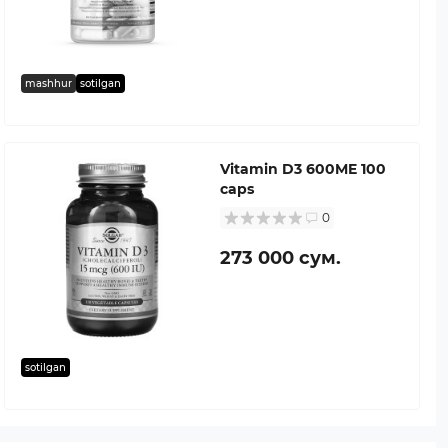
mashhur
sotilgan
Vitamin D3 600ME 100
caps
0
273 000 сум.
sotilgan