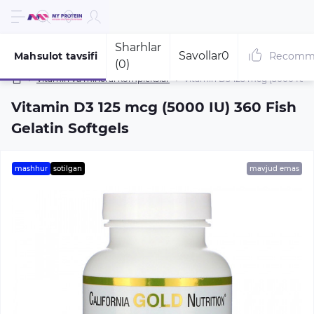
Sharhlar
Savollar
0
Mahsulot tavsifi
Recomm
(0)
Vitamin va mineral komplekslar
Vitamin D3 125 mcg (5000 IU) 3
Vitamin D3 125 mcg (5000 IU) 360 Fish
Gelatin Softgels
mashhur
sotilgan
mavjud emas