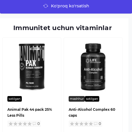
Ko'proq ko'rsatish
Immunitet uchun vitaminlar
sotilgan
mashhur
sotilgan
Animal Pak 44 pack 25%
Anti-Alcohol Complex 60
Less Pills
caps
0
0