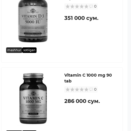
0
351 000 сум.
mashhur
sotilgan
Vitamin C 1000 mg 90
tab
0
286 000 сум.