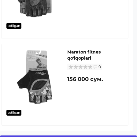
sotilgan
Maraton fitnes
qo'lqoplari
0
156 000 сум.
sotilgan