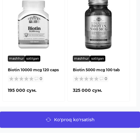
mashhur
sotilgan
mashhur
sotilgan
Biotin 10000 mcg 120 caps
Biotin 5000 mcg 100 tab
0
0
195 000 сум.
325 000 сум.
Ko'proq ko'rsatish