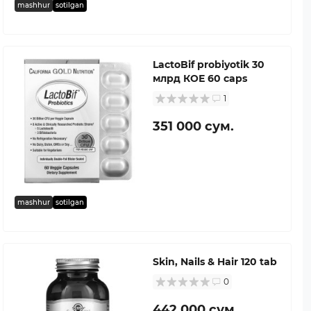
mashhur
sotilgan
LactoBif probiyotik 30
млрд КОЕ 60 caps
1
351 000 сум.
mashhur
sotilgan
Skin, Nails & Hair 120 tab
0
442 000 сум.