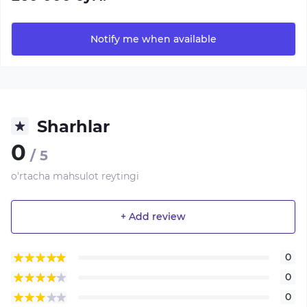
Notify me when available
Sharhlar
0
/ 5
o'rtacha mahsulot reytingi
+ Add review
0
0
0