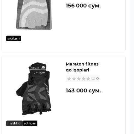
156 000 сум.
sotilgan
Maraton fitnes
qo'lqoplari
0
143 000 сум.
mashhur
sotilgan