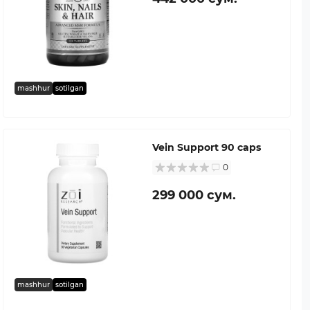
mashhur
sotilgan
Vein Support 90 caps
0
299 000 сум.
mashhur
sotilgan