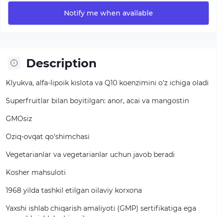
Notify me when available
Description
Klyukva,
alfa-lipoik
kislota
va
Q10
koenzimini
o'z
ichiga
oladi
Superfruitlar
bilan
boyitilgan:
anor,
acai
va
mangostin
GMOsiz
Oziq-ovqat
qo'shimchasi
Vegetarianlar
va
vegetarianlar
uchun
javob
beradi
Kosher
mahsuloti
1968
yilda
tashkil
etilgan
oilaviy
korxona
Yaxshi
ishlab
chiqarish
amaliyoti
(GMP)
sertifikatiga
ega