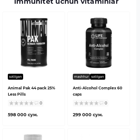
Immunitet uchun vitaminlar
sotilgan
mashhur
sotilgan
Animal Pak 44 pack 25%
Anti-Alcohol Complex 60
Less Pills
caps
0
0
598 000 сум.
299 000 сум.