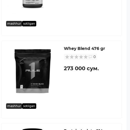
mashhur
sotilgan
Whey Blend 476 gr
0
273 000 сум.
mashhur
sotilgan