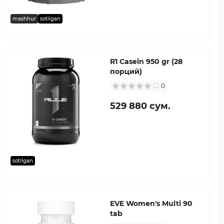
mashhur
sotilgan
R1 Casein 950 gr (28
порций)
0
529 880 сум.
sotilgan
EVE Women's Multi 90
tab