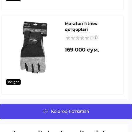
Maraton fitnes
qo'lqoplari
0
169 000 сум.
sotilgan
Ko'proq ko'rsatish