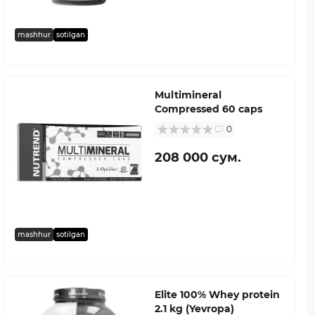
mashhur
sotilgan
Multimineral
Compressed 60 caps
0
208 000 сум.
mashhur
sotilgan
Elite 100% Whey protein
2.1 kg (Yevropa)