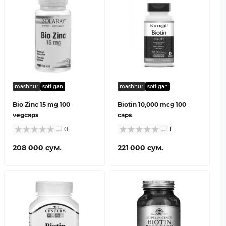
mashhur
sotilgan
mashhur
sotilgan
Bio Zinc 15 mg 100
Biotin 10,000 mcg 100
vegcaps
caps
0
1
208 000 сум.
221 000 сум.