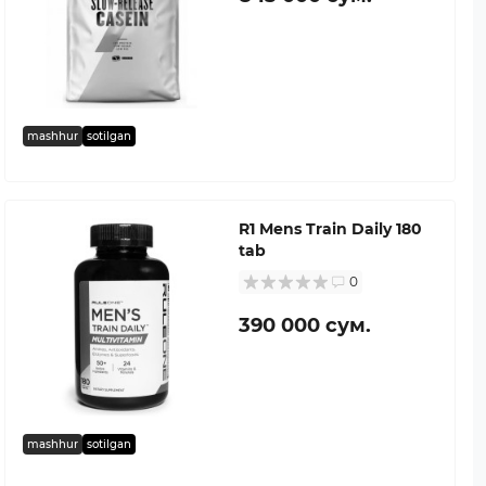
mashhur
sotilgan
R1 Mens Train Daily 180
tab
0
390 000 сум.
mashhur
sotilgan