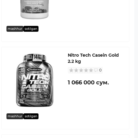
mashhur
sotilgan
Nitro Tech Casein Gold
2.2 kg
0
1 066 000 сум.
mashhur
sotilgan