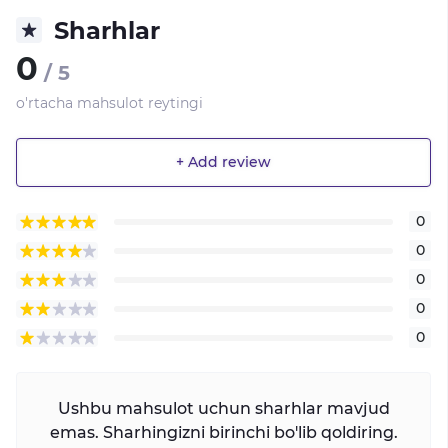
Sharhlar
0
/ 5
o'rtacha mahsulot reytingi
+ Add review
0
0
0
0
0
Ushbu mahsulot uchun sharhlar mavjud
emas. Sharhingizni birinchi bo'lib qoldiring.