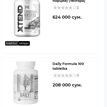
порций) (Yevropa)
2
624 000 сум.
mashhur
sotilgan
Daily Formula 100
tabletka
0
208 000 сум.