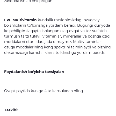
zavodda
ishlab
chiqarilgan
EVE Multivitamin
kundalik
ratsionimizdagi
ozuqaviy
bo'shliqlarni
to'ldirishga
yordam
beradi.
Bugungi
dunyoda
ko'pchiligimiz
qayta
ishlangan
oziq-ovqat
va
tez
sur'atda
turmush
tarzi
tufayli
vitaminlar,
minerallar
va
boshqa
oziq
moddalarni
etarli
darajada
olmaymiz.
Multivitaminlar
ozuqa
moddalarining
keng
spektrini
ta'minlaydi
va
bizning
dietamizdagi
kamchiliklarni
to'ldirishga
yordam
beradi.
Foydalanish bo'yicha tavsiyalar:
Ovqat
paytida
kuniga
4
ta
kapsuladan
oling.
Tarkibi: