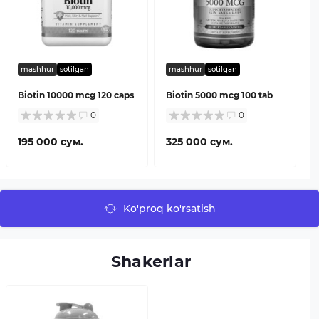
mashhur
sotilgan
mashhur
sotilgan
Biotin 10000 mcg 120 caps
Biotin 5000 mcg 100 tab
0
0
195 000 сум.
325 000 сум.
Ko'proq ko'rsatish
Shakerlar