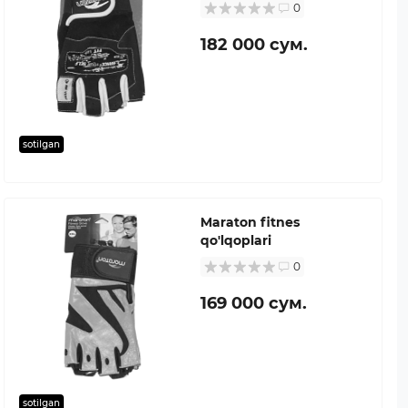
0
182 000 сум.
sotilgan
Maraton fitnes
qo'lqoplari
0
169 000 сум.
sotilgan