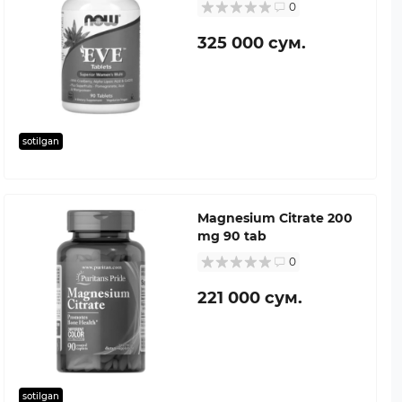
0
325 000 сум.
sotilgan
Magnesium Citrate 200
mg 90 tab
0
221 000 сум.
sotilgan