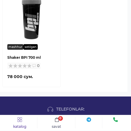
mashhur
sotilgan
Shaker BPI 700 ml
0
78 000 сум.
TELEFONLAR:
0
+998 78-113-24-12
katalog
savat