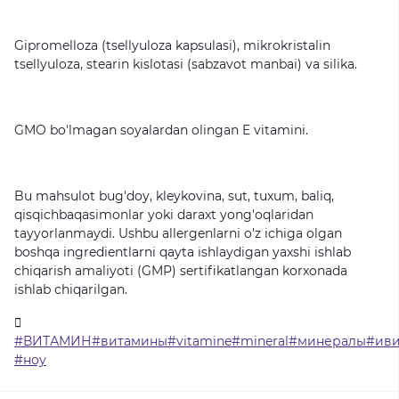
Gipromelloza
(tsellyuloza
kapsulasi),
mikrokristalin
tsellyuloza,
stearin
kislotasi
(sabzavot
manbai)
va
silika.
GMO
bo'lmagan
soyalardan
olingan
E
vitamini.
Bu
mahsulot
bug'doy,
kleykovina,
sut,
tuxum,
baliq,
qisqichbaqasimonlar
yoki
daraxt
yong'oqlaridan
tayyorlanmaydi.
Ushbu
allergenlarni
o'z
ichiga
olgan
boshqa
ingredientlarni
qayta
ishlaydigan
yaxshi
ishlab
chiqarish
amaliyoti
(GMP)
sertifikatlangan
korxonada
ishlab
chiqarilgan.
#ВИТАМИН#витамины#vitamine#mineral#минералы#ив
#ноу