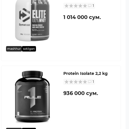
1
1 014 000 сум.
mashhur
sotilgan
Protein Isolate 2,2 kg
1
936 000 сум.