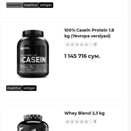
bestseller
mashhur
sotilgan
100% Casein Protein 1.8
kg (Yevropa versiyasi)
0
1 145 716 сум.
mashhur
sotilgan
Whey Blend 2,3 kg
5