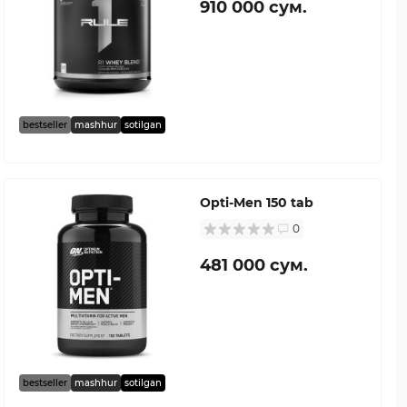
910 000 сум.
bestseller
mashhur
sotilgan
Opti-Men 150 tab
0
481 000 сум.
bestseller
mashhur
sotilgan