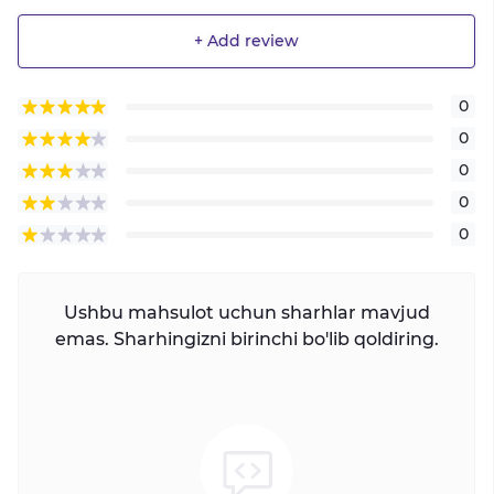
+ Add review
0
0
0
0
0
Ushbu mahsulot uchun sharhlar mavjud
emas. Sharhingizni birinchi bo'lib qoldiring.