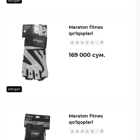
sotilgan
Maraton fitnes
qo'lqoplari
0
169 000 сум.
sotilgan
Maraton fitnes
qo'lqoplari
0