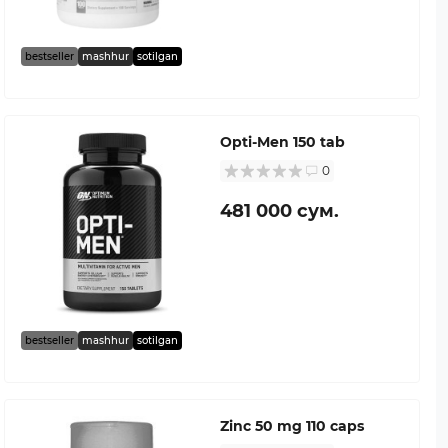
bestseller
mashhur
sotilgan
Opti-Men 150 tab
0
481 000 сум.
bestseller
mashhur
sotilgan
Zinc 50 mg 110 caps