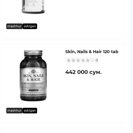
mashhur
sotilgan
Skin, Nails & Hair 120 tab
0
442 000 сум.
mashhur
sotilgan