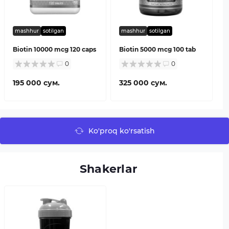
mashhur
sotilgan
mashhur
sotilgan
Biotin 10000 mcg 120 caps
Biotin 5000 mcg 100 tab
0
0
195 000 сум.
325 000 сум.
Ko'proq ko'rsatish
Shakerlar