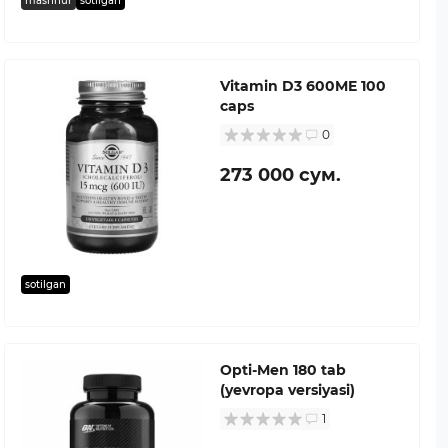
mashhur
sotilgan
Vitamin D3 600ME 100
caps
0
273 000 сум.
sotilgan
Opti-Men 180 tab
(yevropa versiyasi)
1