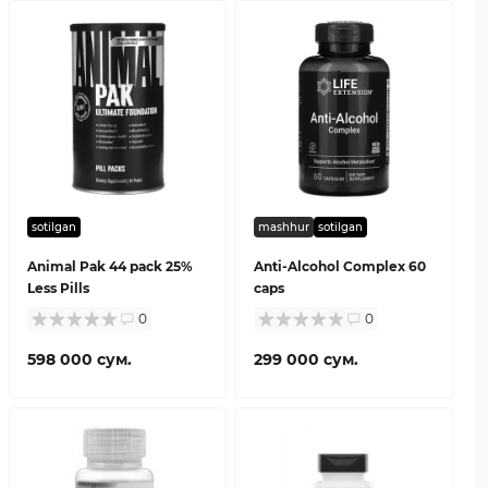
sotilgan
mashhur
sotilgan
Animal Pak 44 pack 25%
Anti-Alcohol Complex 60
Less Pills
caps
0
0
598 000 сум.
299 000 сум.