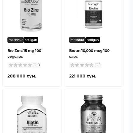
mashhur
sotilgan
mashhur
sotilgan
Bio Zinc 15 mg 100
Biotin 10,000 mcg 100
vegcaps
caps
0
1
208 000 сум.
221 000 сум.