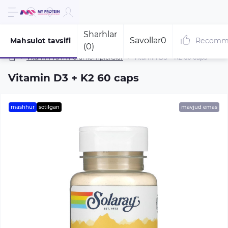
Sharhlar
Savollar
0
Mahsulot tavsifi
Recomm
(0)
Vitamin va mineral komplekslar
Vitamin D3 + K2 60 caps
Vitamin D3 + K2 60 caps
mashhur
sotilgan
mavjud emas