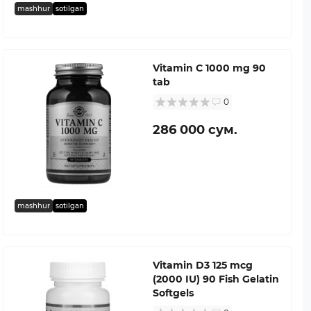
mashhur
sotilgan
Vitamin C 1000 mg 90
tab
0
286 000 сум.
mashhur
sotilgan
Vitamin D3 125 mcg
(2000 IU) 90 Fish Gelatin
Softgels