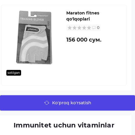
Maraton fitnes
qo'lqoplari
0
156 000 сум.
sotilgan
Ko'proq ko'rsatish
Immunitet uchun vitaminlar