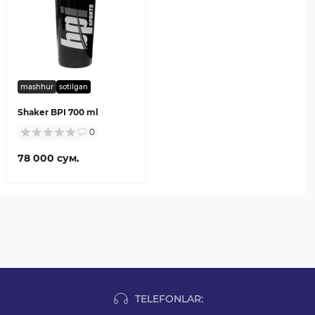
mashhur
sotilgan
Shaker BPI 700 ml
0
78 000 сум.
TELEFONLAR: