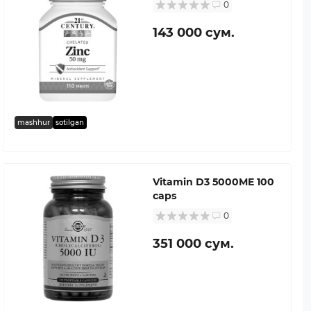
0
143 000 сум.
mashhur
sotilgan
Vitamin D3 5000ME 100
caps
0
351 000 сум.