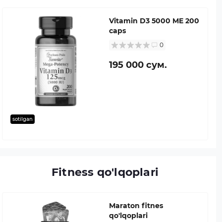
Vitamin D3 5000 ME 200
caps
0
195 000 сум.
sotilgan
Fitness qo'lqoplari
Maraton fitnes
qo'lqoplari