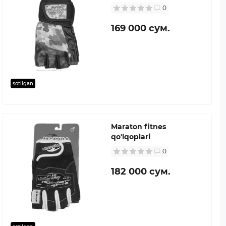
0
169 000 сум.
sotilgan
Maraton fitnes
qo'lqoplari
0
182 000 сум.