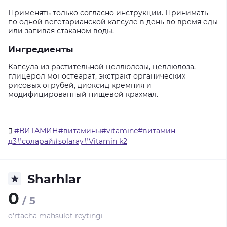
Применять только согласно инструкции. Принимать
по одной вегетарианской капсуле в день во время еды
или запивая стаканом воды.
Ингредиенты
Капсула из растительной целлюлозы, целлюлоза,
глицерол моностеарат, экстракт органических
рисовых отрубей, диоксид кремния и
модифицированный пищевой крахмал.
#ВИТАМИН#витамины#vitamine#витамин
д3#соларай#solaray#Vitamin k2
Sharhlar
0
/ 5
o'rtacha mahsulot reytingi