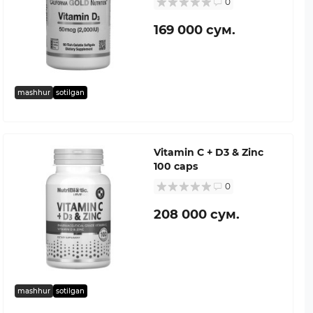
0
169 000 сум.
mashhur
sotilgan
Vitamin C + D3 & Zinc
100 caps
0
208 000 сум.
mashhur
sotilgan