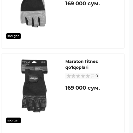
169 000 сум.
sotilgan
Maraton fitnes
qo'lqoplari
0
169 000 сум.
sotilgan