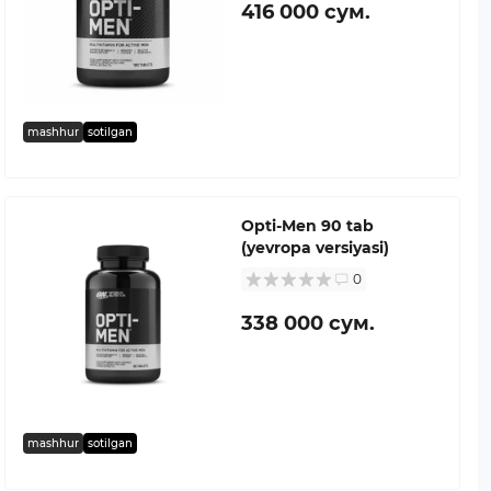
416 000 сум.
mashhur
sotilgan
Opti-Men 90 tab
(yevropa versiyasi)
0
338 000 сум.
mashhur
sotilgan