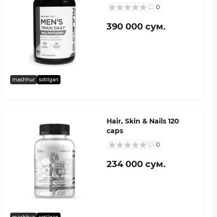
0
390 000 сум.
mashhur
sotilgan
Hair, Skin & Nails 120
caps
0
234 000 сум.