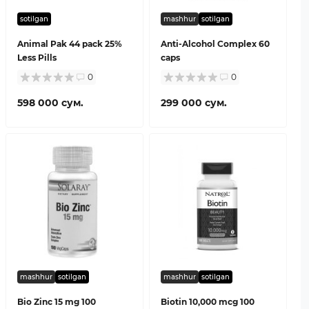
sotilgan
mashhur
sotilgan
Animal Pak 44 pack 25%
Anti-Alcohol Complex 60
Less Pills
caps
0
0
598 000 сум.
299 000 сум.
mashhur
sotilgan
mashhur
sotilgan
Bio Zinc 15 mg 100
Biotin 10,000 mcg 100