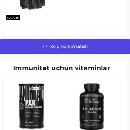
sotilgan
Ko'proq ko'rsatish
Immunitet uchun vitaminlar