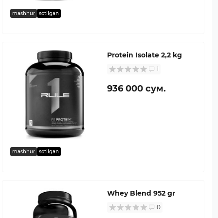
mashhur
sotilgan
Protein Isolate 2,2 kg
1
936 000 сум.
mashhur
sotilgan
Whey Blend 952 gr
0