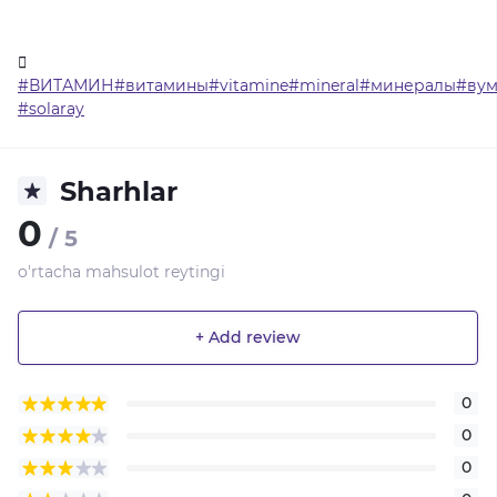
#ВИТАМИН#витамины#vitamine#mineral#минералы#вум
#solaray
Sharhlar
0
/ 5
o'rtacha mahsulot reytingi
+ Add review
0
0
0