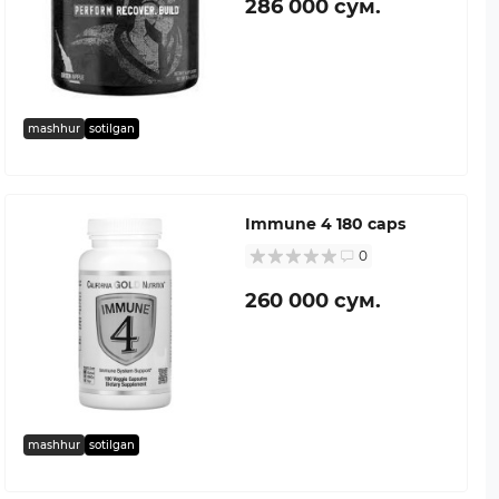
286 000 сум.
mashhur
sotilgan
Immune 4 180 caps
0
260 000 сум.
mashhur
sotilgan