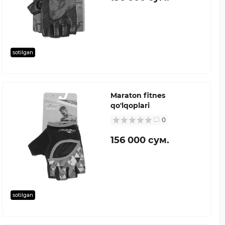
sotilgan
Maraton fitnes
qo'lqoplari
0
156 000 сум.
sotilgan