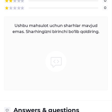
0
0
Ushbu mahsulot uchun sharhlar mavjud
emas. Sharhingizni birinchi bo'lib qoldiring.
Answers & questions