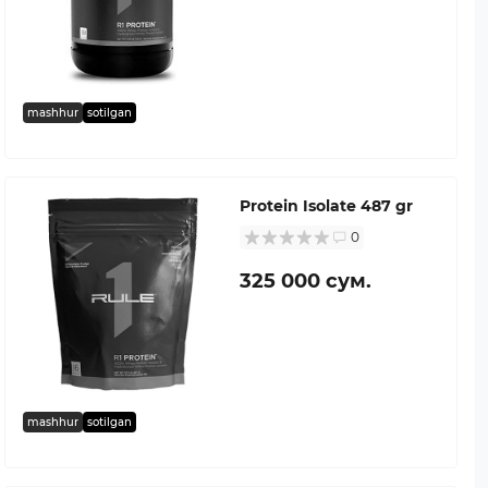
mashhur
sotilgan
Protein Isolate 487 gr
0
325 000 сум.
mashhur
sotilgan