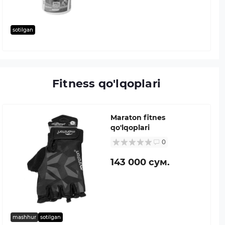
sotilgan
Fitness qo'lqoplari
Maraton fitnes
qo'lqoplari
0
143 000 сум.
mashhur
sotilgan