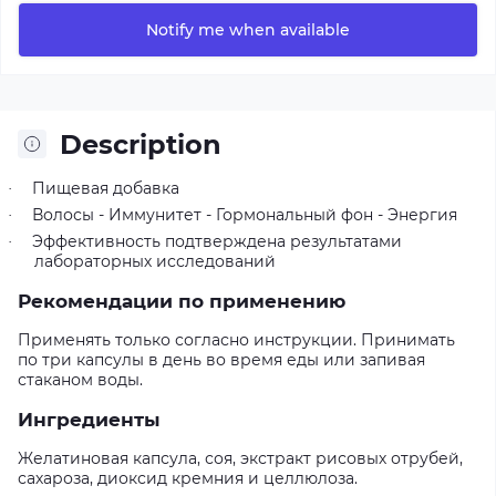
Notify me when available
Description
Пищевая добавка
·
Волосы - Иммунитет - Гормональный фон - Энергия
·
Эффективность подтверждена результатами
·
лабораторных исследований
Рекомендации по применению
Применять только согласно инструкции. Принимать
по три капсулы в день во время еды или запивая
стаканом воды.
Ингредиенты
Желатиновая капсула, соя, экстракт рисовых отрубей,
сахароза, диоксид кремния и целлюлоза.