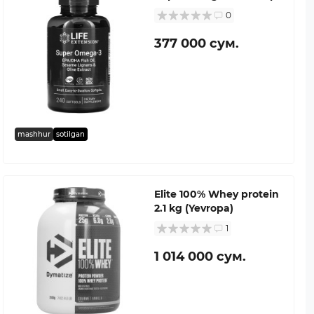
0
377 000 сум.
mashhur
sotilgan
Elite 100% Whey protein
2.1 kg (Yevropa)
1
1 014 000 сум.