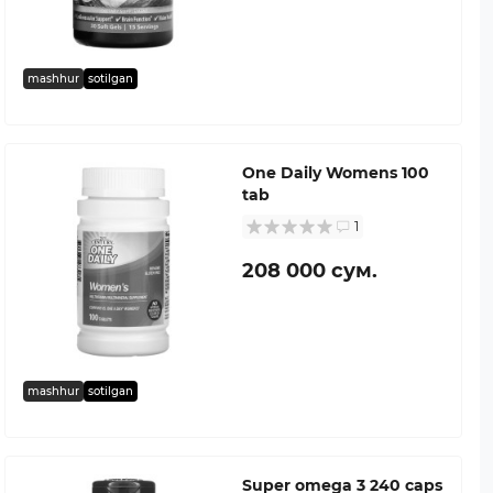
mashhur
sotilgan
One Daily Womens 100
tab
1
208 000 сум.
mashhur
sotilgan
Super omega 3 240 caps