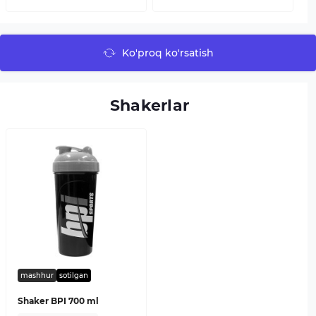
Ko'proq ko'rsatish
Shakerlar
mashhur
sotilgan
Shaker BPI 700 ml