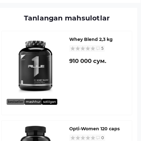
Tanlangan mahsulotlar
Whey Blend 2,3 kg
5
910 000 сум.
bestseller
mashhur
sotilgan
Opti-Women 120 caps
0