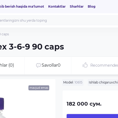
zib berish haqida ma'lumot
Kontaktlar
Sharhlar
Blog
0 caps
x 3-6-9 90 caps
hlar (0)
Savollar
0
Recommende
Model:
10615
Ishlab chiqaruvchi
mavjud emas
182 000 сум.