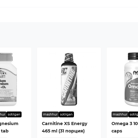
hur
sotilgan
mashhur
sotilgan
mashhur
sotil
gnesium
Carnitine XS Energy
Omega 3 1
 tab
465 ml (31 порция)
caps