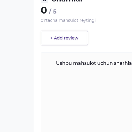
0
/ 5
o'rtacha mahsulot reytingi
+ Add review
Ushbu mahsulot uchun sharhlar 