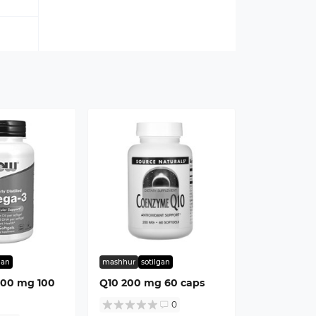
gan
mashhur
sotilgan
000 mg 100
Q10 200 mg 60 caps
0