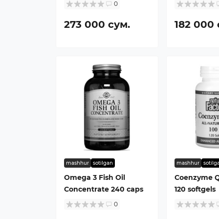
0
273 000 сум.
182 000 
mashhur
sotilgan
mashhur
sotilg
Omega 3 Fish Oil
Coenzyme Q
Concentrate 240 caps
120 softgels
0