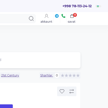
+998 78-113-24-12
0
akkaunt
savat
d
:
21st Century
Sharhlar:
0