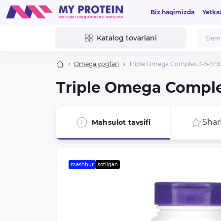
Biz haqimizda
Yetka
Katalog tovarlani
Omega yog'lari
Triple Omega Complex 3-6-9 9
Triple Omega Comple
Shar
Mahsulot tavsifi
mashhur
sotilgan