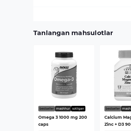
Tanlangan mahsulotlar
bestseller
mashhur
sotilgan
bestseller
mash
Omega 3 1000 mg 200
Calcium Ma
caps
Zinc + D3 90