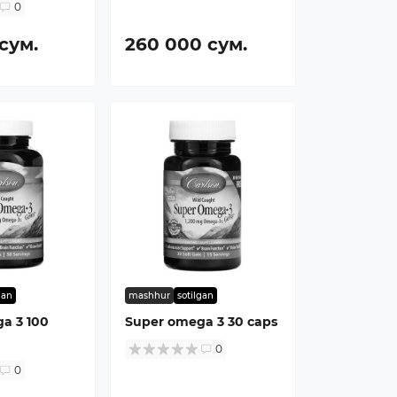
0
 сум.
260 000 сум.
gan
mashhur
sotilgan
a 3 100
Super omega 3 30 caps
0
0