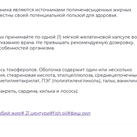
ачника являются источниками полиненасыщенных жирных
звестны своей потенциальной пользой для здоровья.
х принимайте по одной (1) мягкой желатиновой капсуле во
по указанию врача. Не превышать рекомендуемую дозировку.
собенностей организма.
есь токоферолов. Оболочка содержит один или несколько
ия, стеариновая кислота, этилцеллюлоза, среднецепочечны
етилметакрилат, ПЭГ (полиэтиленгликоль), тальк, ванилин
акрель, сардина, килька и лосось).
ыбий жир# 21 центури#fish oil#фиш оил