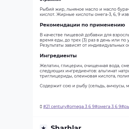
Рыбий жир, льняное масло и масло бур
кислот. Жирные кислоты омега-3, 6, 9 и
Рекомендации по применению
В качестве пищевой добавки для взрослы
время еды, до трех (3) раз в день или 
Результаты зависят от индивидуальных о
Ингредиенты
Желатин, глицерин, очищенная вода, см
следующих ингредиентов: альгинат натр
триглицериды, олеиновая кислота, полим
Содержит сою и рыбу (сельдь, анчоусы, м
#21 century#omega 3 6 9#омега 3 6 9#р
Sharhlar