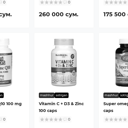
0
0
сум.
260 000 сум.
175 500
an
mashhur
sotilgan
mashhur
sotil
10 100 mg
Vitamin C + D3 & Zinc
Super omeg
100 caps
caps
0
0