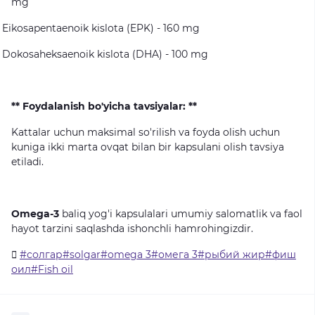
mg
Eikosapentaenoik
kislota
(EPK)
-
160
mg
Dokosaheksaenoik
kislota
(DHA)
-
100
mg
** Foydalanish bo'yicha tavsiyalar: **
Kattalar
uchun
maksimal
so'rilish
va
foyda
olish
uchun
kuniga
ikki
marta
ovqat
bilan
bir
kapsulani
olish
tavsiya
etiladi.
Omega-3
baliq
yog'i
kapsulalari
umumiy
salomatlik
va
faol
hayot
tarzini
saqlashda
ishonchli
hamrohingizdir.
#солгар#solgar#omega 3#омега 3#рыбий жир#фиш
оил#Fish oil