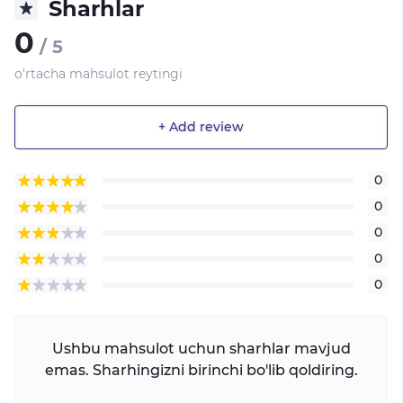
Sharhlar
0
/ 5
o'rtacha mahsulot reytingi
+ Add review
0
0
0
0
0
Ushbu mahsulot uchun sharhlar mavjud
emas. Sharhingizni birinchi bo'lib qoldiring.