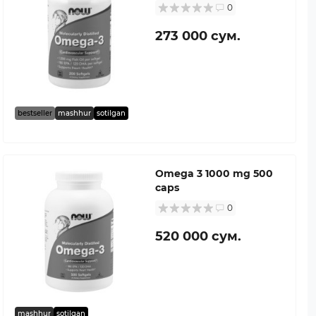
0
273 000 сум.
bestseller
mashhur
sotilgan
Omega 3 1000 mg 500
caps
0
520 000 сум.
mashhur
sotilgan