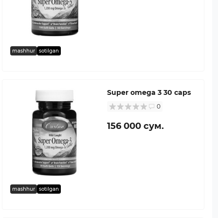
mashhur
sotilgan
Super omega 3 30 caps
0
156 000 сум.
mashhur
sotilgan