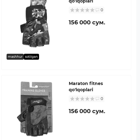
qo'lqoplari
0
156 000 сум.
mashhur
sotilgan
Maraton fitnes
qo'lqoplari
0
156 000 сум.