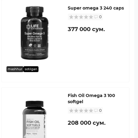
Super omega 3 240 caps
0
377 000 сум.
mashhur
sotilgan
Fish Oil Omega 3 100
softgel
0
208 000 сум.