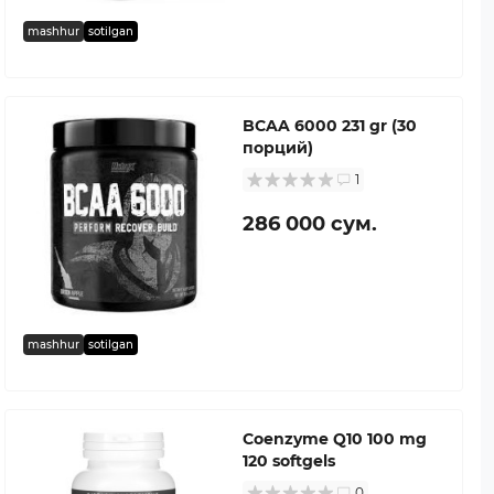
mashhur
sotilgan
BCAA 6000 231 gr (30
порций)
1
286 000 сум.
mashhur
sotilgan
Coenzyme Q10 100 mg
120 softgels
0