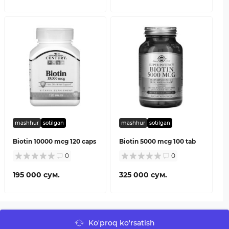
mashhur
sotilgan
mashhur
sotilgan
Biotin 10000 mcg 120 caps
Biotin 5000 mcg 100 tab
0
0
195 000 сум.
325 000 сум.
Ko'proq ko'rsatish