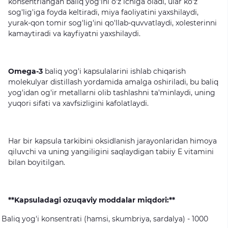
konsentrlangan
baliq
yog'ini
o'z
ichiga
oladi,
ular
ko'z
sog'lig'iga
foyda
keltiradi,
miya
faoliyatini
yaxshilaydi,
yurak-qon
tomir
sog'lig'ini
qo'llab-quvvatlaydi,
xolesterinni
kamaytiradi
va
kayfiyatni
yaxshilaydi.
Omega-3
baliq
yog'i
kapsulalarini
ishlab
chiqarish
molekulyar
distillash
yordamida
amalga
oshiriladi,
bu
baliq
yog'idan
og'ir
metallarni
olib
tashlashni
ta'minlaydi,
uning
yuqori
sifati
va
xavfsizligini
kafolatlaydi.
Har
bir
kapsula
tarkibini
oksidlanish
jarayonlaridan
himoya
qiluvchi
va
uning
yangiligini
saqlaydigan
tabiiy
E
vitamini
bilan
boyitilgan.
**Kapsuladagi ozuqaviy moddalar miqdori:**
Baliq
yog'i
konsentrati
(hamsi,
skumbriya,
sardalya)
-
1000