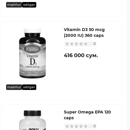
mashhur
sotilgan
Vitamin D3 50 mcg
(2000 IU) 360 caps
0
416 000 сум.
mashhur
sotilgan
Super Omega EPA 120
caps
0