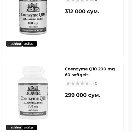
312 000 сум.
mashhur
sotilgan
Coenzyme Q10 200 mg
60 softgels
0
299 000 сум.
mashhur
sotilgan