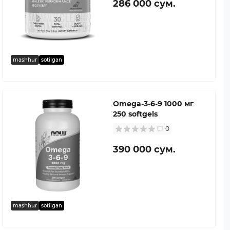
286 000 сум.
mashhur
sotilgan
Omega-3-6-9 1000 мг
250 softgels
0
390 000 сум.
mashhur
sotilgan