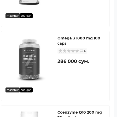
mashhur
sotilgan
Omega 3 1000 mg 100
caps
0
286 000 сум.
mashhur
sotilgan
Coenzyme Q10 200 mg