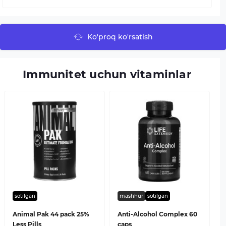
Ko'proq ko'rsatish
Immunitet uchun vitaminlar
sotilgan
mashhur
sotilgan
Animal Pak 44 pack 25%
Anti-Alcohol Complex 60
Less Pills
caps