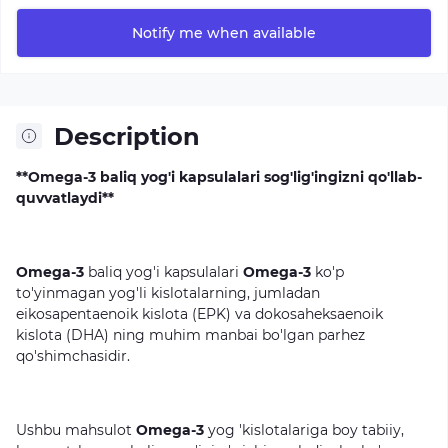
Notify me when available
Description
**Omega-3 baliq yog'i kapsulalari sog'lig'ingizni qo'llab-
quvvatlaydi**
Omega-3
baliq
yog'i
kapsulalari
Omega-3
ko'p
to'yinmagan
yog'li
kislotalarning,
jumladan
eikosapentaenoik
kislota
(EPK)
va
dokosaheksaenoik
kislota
(DHA)
ning
muhim
manbai
bo'lgan
parhez
qo'shimchasidir.
Ushbu
mahsulot
Omega-3
yog
'kislotalariga
boy
tabiiy,