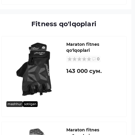
Fitness qo'lqoplari
Maraton fitnes
qo'lqoplari
0
143 000 сум.
mashhur
sotilgan
Maraton fitnes