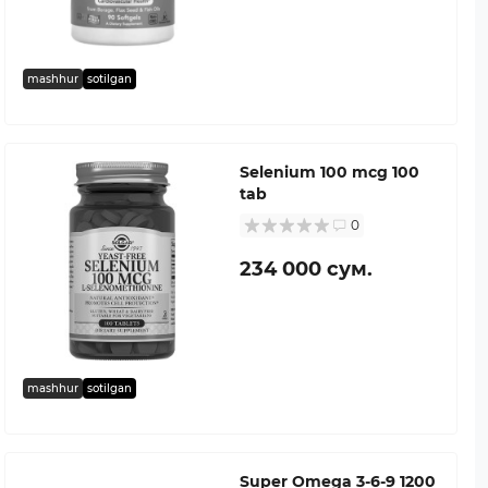
mashhur
sotilgan
Selenium 100 mcg 100
tab
0
234 000 сум.
mashhur
sotilgan
Super Omega 3-6-9 1200