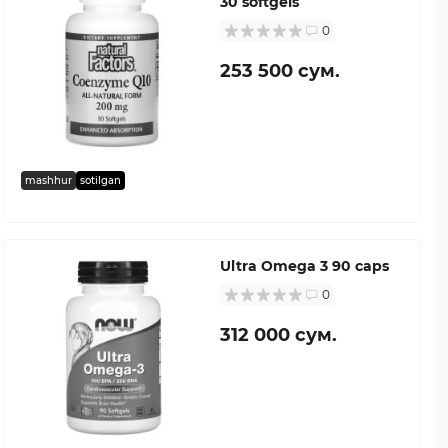
30 softgels
0
253 500 сум.
mashhur
sotilgan
Ultra Omega 3 90 caps
0
312 000 сум.