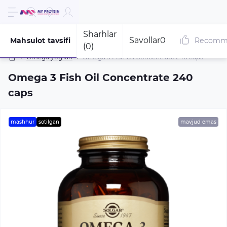
Sharhlar
Savollar
0
Mahsulot tavsifi
Recomm
(0)
Omega yog'lari
Omega 3 Fish Oil Concentrate 240 caps
Omega 3 Fish Oil Concentrate 240
caps
mashhur
sotilgan
mavjud emas