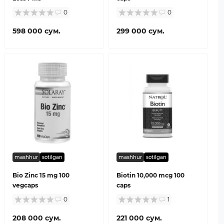
0
0
598 000 сум.
299 000 сум.
mashhur
sotilgan
mashhur
sotilgan
Bio Zinc 15 mg 100
Biotin 10,000 mcg 100
vegcaps
caps
0
1
208 000 сум.
221 000 сум.