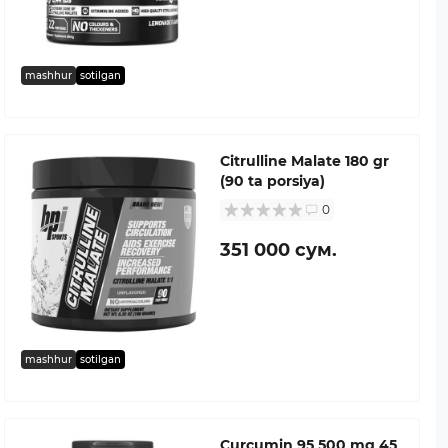
mashhur
sotilgan
Citrulline Malate 180 gr
(90 ta porsiya)
0
351 000 сум.
mashhur
sotilgan
Curcumin 95 500 mg 45