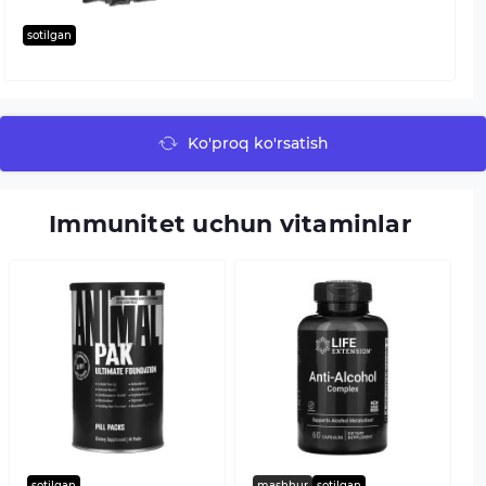
sotilgan
Ko'proq ko'rsatish
Immunitet uchun vitaminlar
sotilgan
mashhur
sotilgan