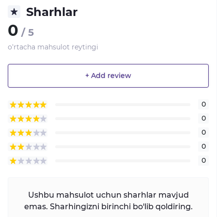
Sharhlar
0
/ 5
o'rtacha mahsulot reytingi
+ Add review
0
0
0
0
0
Ushbu mahsulot uchun sharhlar mavjud
emas. Sharhingizni birinchi bo'lib qoldiring.