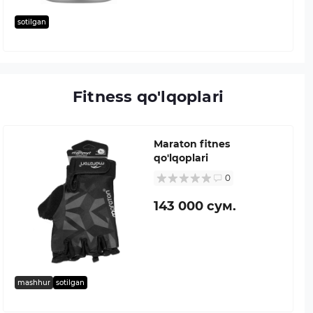
sotilgan
Fitness qo'lqoplari
Maraton fitnes
qo'lqoplari
0
143 000 сум.
mashhur
sotilgan