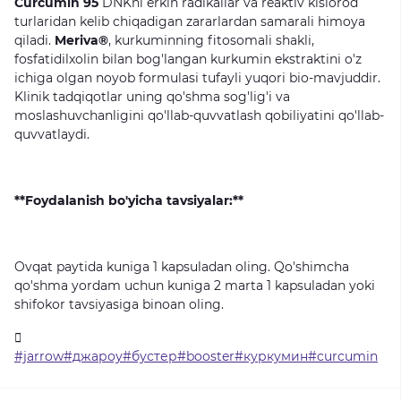
Curcumin 95
DNKni
erkin
radikallar
va
reaktiv
kislorod
turlaridan
kelib
chiqadigan
zararlardan
samarali
himoya
qiladi.
Meriva®
,
kurkuminning
fitosomali
shakli,
fosfatidilxolin
bilan
bog'langan
kurkumin
ekstraktini
o'z
ichiga
olgan
noyob
formulasi
tufayli
yuqori
bio-mavjuddir.
Klinik
tadqiqotlar
uning
qo'shma
sog'lig'i
va
moslashuvchanligini
qo'llab-quvvatlash
qobiliyatini
qo'llab-
quvvatlaydi.
**Foydalanish bo'yicha tavsiyalar:**
Ovqat
paytida
kuniga
1
kapsuladan
oling.
Qo'shimcha
qo'shma
yordam
uchun
kuniga
2
marta
1
kapsuladan
yoki
shifokor
tavsiyasiga
binoan
oling.
#jarrow#джароу#бустер#booster#куркумин#curcumin