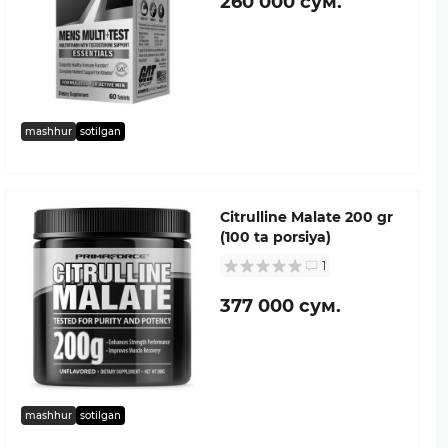
260 000 сум.
mashhur
sotilgan
Citrulline Malate 200 gr
(100 ta porsiya)
1
377 000 сум.
mashhur
sotilgan