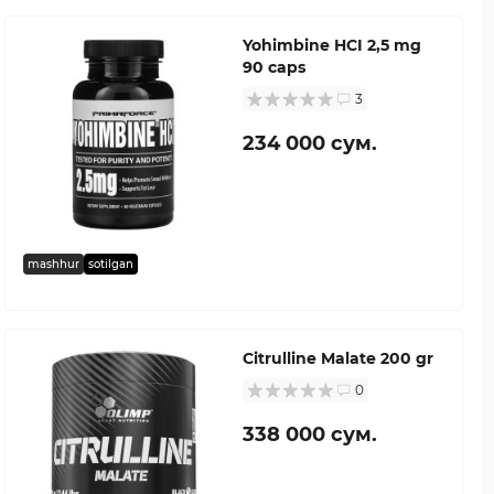
Yohimbine HCI 2,5 mg
90 caps
3
234 000 сум.
mashhur
sotilgan
Citrulline Malate 200 gr
0
338 000 сум.