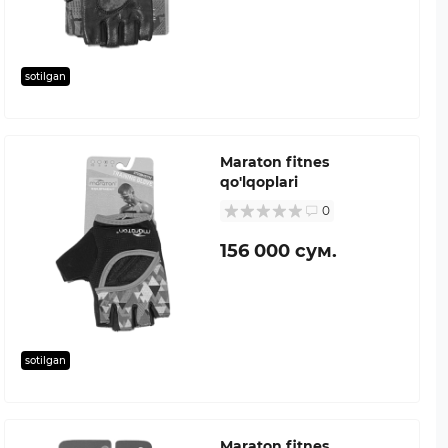
sotilgan
Maraton fitnes
qo'lqoplari
0
156 000 сум.
sotilgan
Maraton fitnes