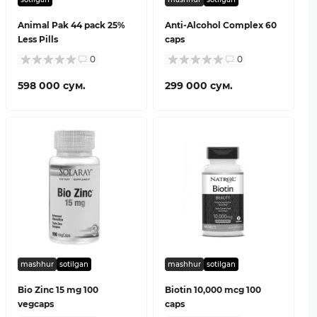
Animal Pak 44 pack 25%
Anti-Alcohol Complex 60
Less Pills
caps
0
0
598 000 сум.
299 000 сум.
mashhur
sotilgan
mashhur
sotilgan
Bio Zinc 15 mg 100
Biotin 10,000 mcg 100
vegcaps
caps