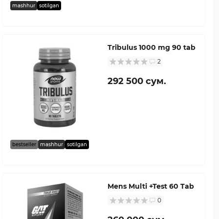
mashhur
sotilgan
Tribulus 1000 mg 90 tab
2
292 500 сум.
bestseller
mashhur
sotilgan
Mens Multi +Test 60 Tab
0