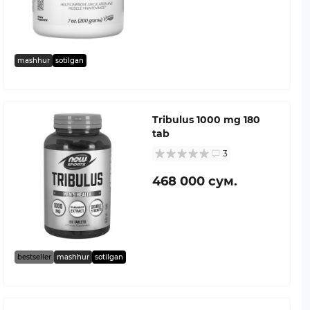
mashhur
sotilgan
Tribulus 1000 mg 180
tab
3
468 000 сум.
bestseller
mashhur
sotilgan