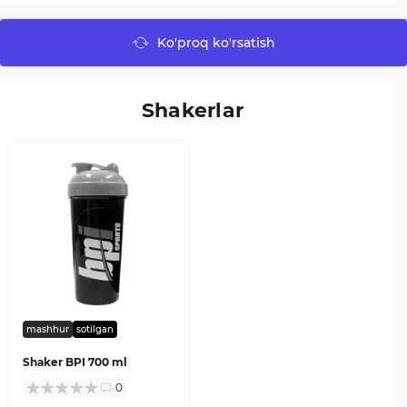
Ko'proq ko'rsatish
Shakerlar
mashhur
sotilgan
Shaker BPI 700 ml
0