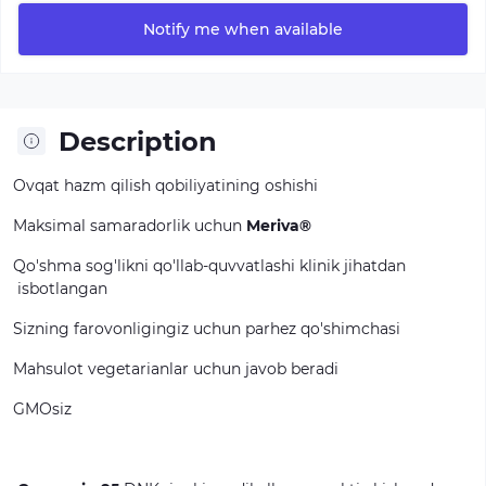
Notify me when available
Description
Ovqat
hazm
qilish
qobiliyatining
oshishi
Maksimal
samaradorlik
uchun
Meriva®
Qo'shma
sog'likni
qo'llab-quvvatlashi
klinik
jihatdan
isbotlangan
Sizning
farovonligingiz
uchun
parhez
qo'shimchasi
Mahsulot
vegetarianlar
uchun
javob
beradi
GMOsiz