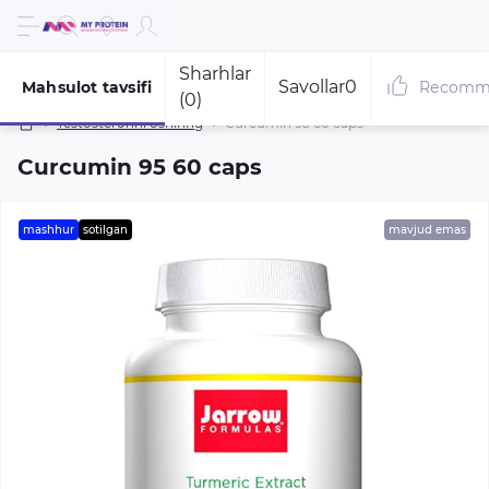
Sharhlar
Savollar
0
Mahsulot tavsifi
Recomm
(0)
Testosteronni oshiring
Curcumin 95 60 caps
Curcumin 95 60 caps
mashhur
sotilgan
mavjud emas