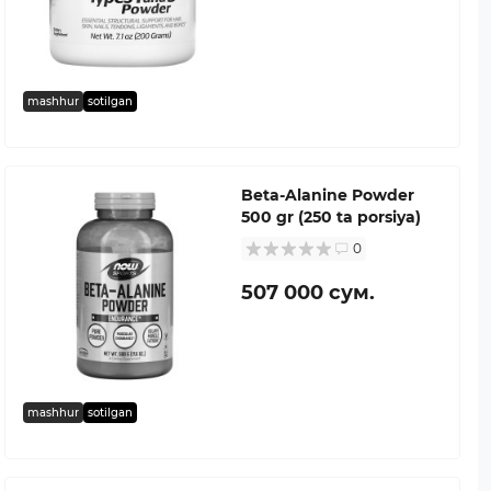
mashhur
sotilgan
Beta-Alanine Powder
500 gr (250 ta porsiya)
0
507 000 сум.
mashhur
sotilgan