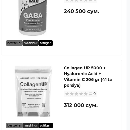
240 500 сум.
bestseller
mashhur
sotilgan
Collagen UP 5000 +
Hyaluronic Acid +
Vitamin C 206 gr (41 ta
porsiya)
0
312 000 сум.
bestseller
mashhur
sotilgan