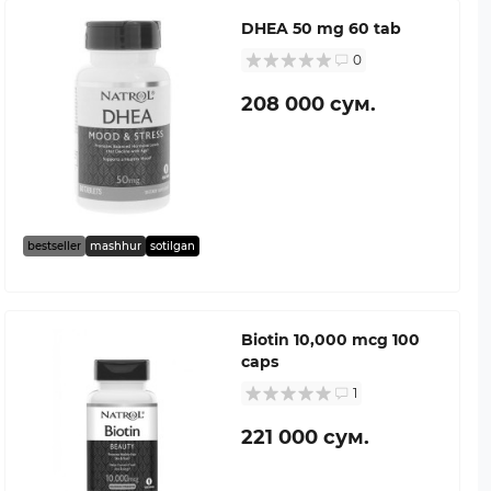
DHEA 50 mg 60 tab
0
208 000 сум.
bestseller
mashhur
sotilgan
Biotin 10,000 mcg 100
caps
1
221 000 сум.