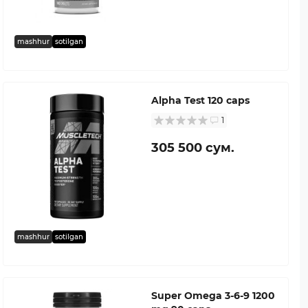
mashhur
sotilgan
Alpha Test 120 caps
1
305 500 сум.
mashhur
sotilgan
Super Omega 3-6-9 1200