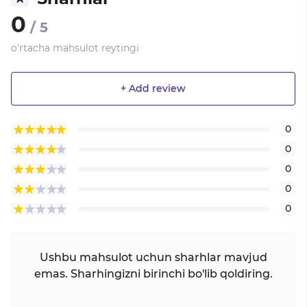
0
/ 5
o'rtacha mahsulot reytingi
+ Add review
0
0
0
0
0
Ushbu mahsulot uchun sharhlar mavjud
emas. Sharhingizni birinchi bo'lib qoldiring.