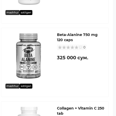
mashhur
sotilgan
Beta-Alanine 750 mg
120 caps
0
325 000 сум.
mashhur
sotilgan
Collagen + Vitamin C 250
tab