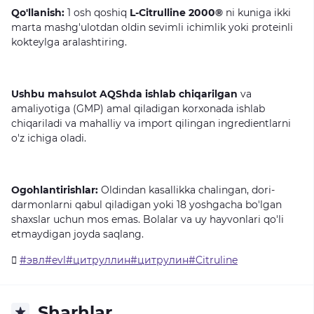
Qo'llanish:
1
osh
qoshiq
L-Citrulline 2000®
ni
kuniga
ikki
marta
mashg'ulotdan
oldin
sevimli
ichimlik
yoki
proteinli
kokteylga
aralashtiring.
Ushbu mahsulot AQShda ishlab chiqarilgan
va
amaliyotiga
(GMP)
amal
qiladigan
korxonada
ishlab
chiqariladi
va
mahalliy
va
import
qilingan
ingredientlarni
o'z
ichiga
oladi.
Ogohlantirishlar:
Oldindan
kasallikka
chalingan,
dori-
darmonlarni
qabul
qiladigan
yoki
18
yoshgacha
bo'lgan
shaxslar
uchun
mos
emas.
Bolalar
va
uy
hayvonlari
qo'li
etmaydigan
joyda
saqlang.
#эвл#evl#цитруллин#цитрулин#Citruline
Sharhlar