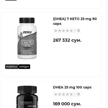
(DHEA) 7 KETO 25 mg 90
caps
0
267 332 сум.
mashhur
sotilgan
DHEA 25 mg 100 caps
0
169 000 сум.