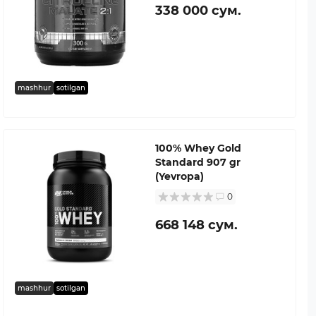
338 000 сум.
mashhur
sotilgan
100% Whey Gold
Standard 907 gr
(Yevropa)
0
668 148 сум.
mashhur
sotilgan