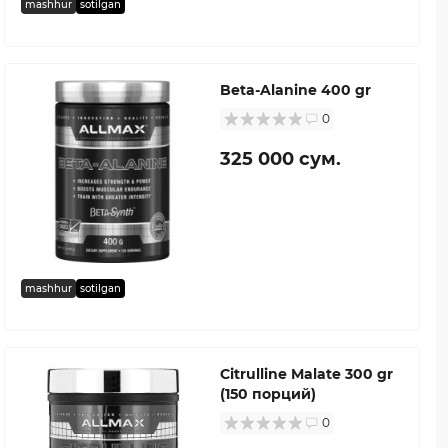
mashhur
sotilgan
Beta-Alanine 400 gr
0
325 000 сум.
mashhur
sotilgan
Citrulline Malate 300 gr
(150 порций)
0