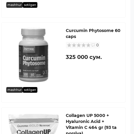
mashhur
sotilgan
Curcumin Phytosome 60
caps
0
325 000 сум.
mashhur
sotilgan
Collagen UP 5000 +
Hyaluronic Acid +
Vitamin C 464 gr (93 ta
porsiya)