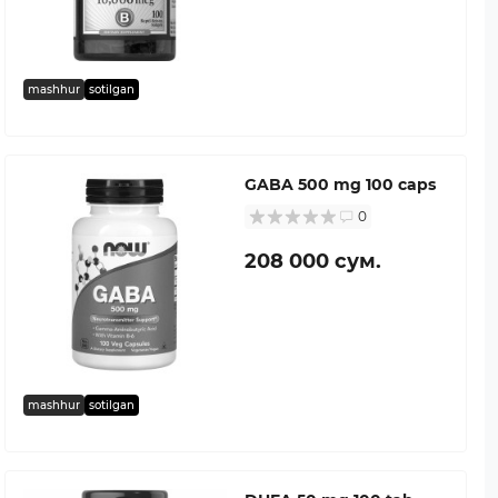
mashhur
sotilgan
GABA 500 mg 100 caps
0
208 000 сум.
mashhur
sotilgan