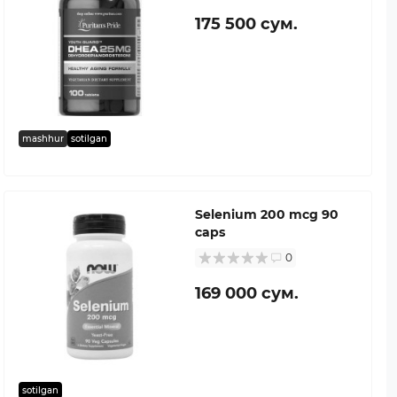
175 500 сум.
mashhur
sotilgan
Selenium 200 mcg 90
caps
0
169 000 сум.
sotilgan