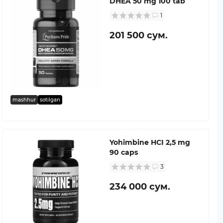
DHEA 50 mg 100 tab
1
201 500 сум.
mashhur
sotilgan
Yohimbine HCI 2,5 mg
90 caps
3
234 000 сум.