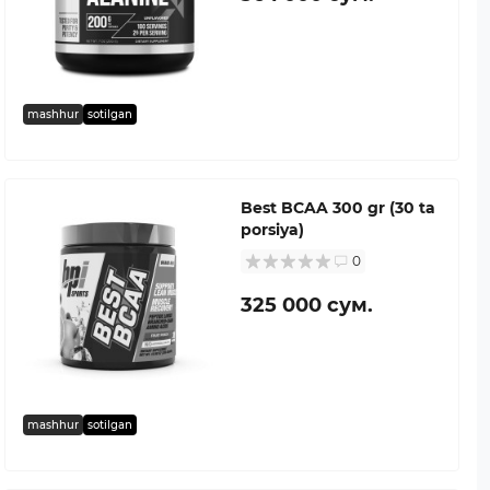
mashhur
sotilgan
Best BCAA 300 gr (30 ta
porsiya)
0
325 000 сум.
mashhur
sotilgan