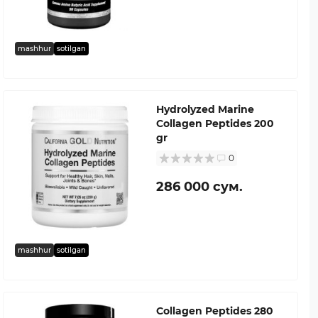
mashhur
sotilgan
Hydrolyzed Marine
Collagen Peptides 200
gr
0
286 000 сум.
mashhur
sotilgan
Collagen Peptides 280