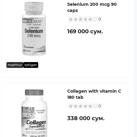
Selenium 200 mcg 90
caps
0
169 000 сум.
mashhur
sotilgan
Collagen with vitamin C
180 tab
0
338 000 сум.