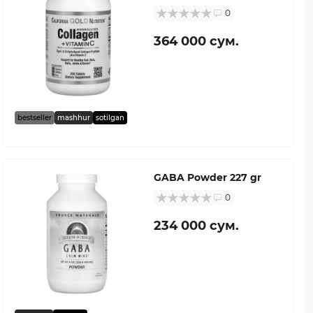
0
364 000 сум.
bestseller
mashhur
sotilgan
GABA Powder 227 gr
0
234 000 сум.