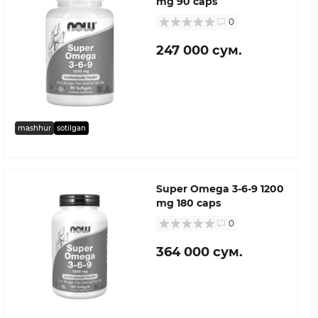
mg 90 caps
0
247 000 сум.
mashhur
sotilgan
Super Omega 3-6-9 1200
mg 180 caps
0
364 000 сум.