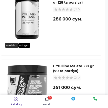
gr (28 ta porsiya)
0
286 000 сум.
mashhur
sotilgan
Citrulline Malate 180 gr
(90 ta porsiya)
0
351 000 сум.
0
katalog
savat