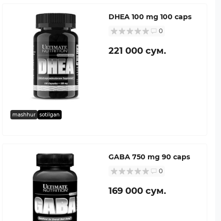
DHEA 100 mg 100 caps
0
221 000 сум.
mashhur
sotilgan
GABA 750 mg 90 caps
0
169 000 сум.