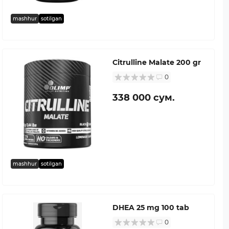
mashhur
sotilgan
Citrulline Malate 200 gr
0
338 000 сум.
mashhur
sotilgan
DHEA 25 mg 100 tab
0