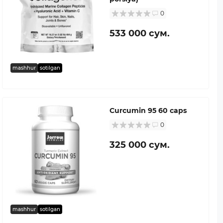
0
533 000 сум.
mashhur
sotilgan
Curcumin 95 60 caps
0
325 000 сум.
mashhur
sotilgan