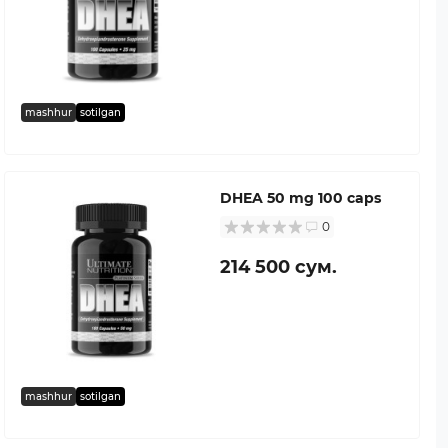
mashhur
sotilgan
DHEA 50 mg 100 caps
0
214 500 сум.
mashhur
sotilgan