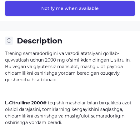
Notify me when available
Description
Trening
samaradorligini
va
vazodilatatsiyani
qo'llab-
quvvatlash
uchun
2000
mg
o'simlikdan
olingan
L-sitrulin.
Bu
vegan
va
glyutensiz
mahsulot,
mashg'ulot
paytida
chidamlilikni
oshirishga
yordam
beradigan
ozuqaviy
qo'shimcha
hisoblanadi.
L-Citrulline 2000®
tegishli
mashqlar
bilan
birgalikda
azot
oksidi
darajasini,
tomirlarning
kengayishini
saqlashga,
chidamlilikni
oshirishga
va
mashg'ulot
samaradorligini
oshirishga
yordam
beradi.