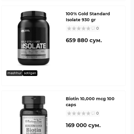
100% Gold Standard
Isolate 930 gr
0
659 880 сум.
mashhur
sotilgan
Biotin 10,000 mcg 100
caps
0
169 000 сум.