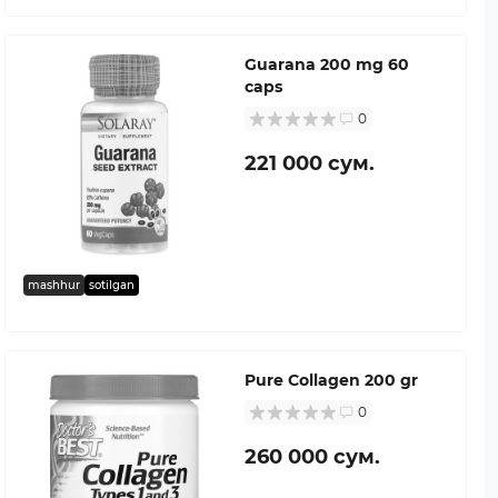
Guarana 200 mg 60
caps
0
221 000 сум.
mashhur
sotilgan
Pure Collagen 200 gr
0
260 000 сум.