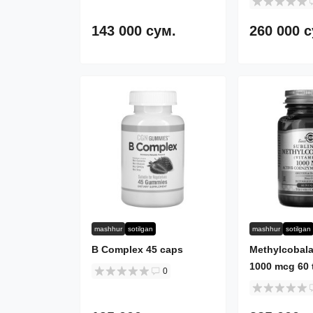
143 000 сум.
260 000 
mashhur
sotilgan
mashhur
sotilgan
B Complex 45 caps
Methylcobala
1000 mcg 60 
0