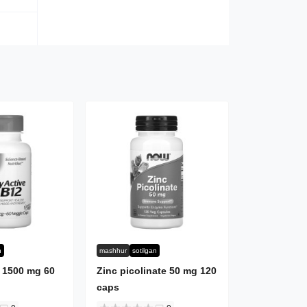
n
mashhur
sotilgan
2 1500 mg 60
Zinc picolinate 50 mg 120
caps