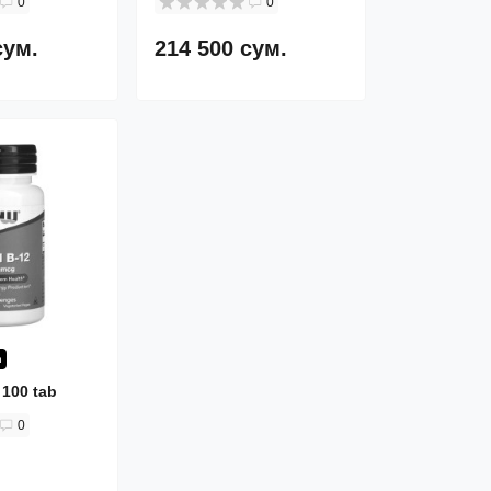
0
0
сум.
214 500 сум.
n
 100 tab
0