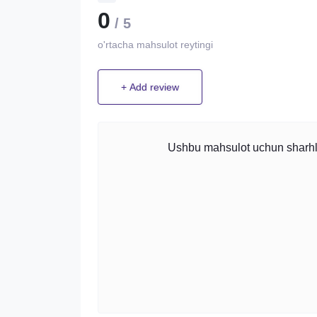
0
/ 5
o'rtacha mahsulot reytingi
+ Add review
Ushbu mahsulot uchun sharhlar