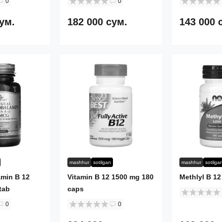
0
0
сум.
182 000 сум.
143 000 
mashhur
sotilgan
mashhur
sotilga
min B 12
Vitamin B 12 1500 mg 180
Methlyl B 12
tab
caps
0
0