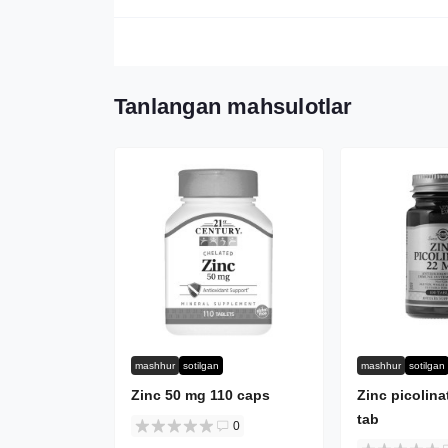
Tanlangan mahsulotlar
mashhur
sotilgan
mashhur
sotilgan
Zinc 50 mg 110 caps
Zinc picolin
tab
0