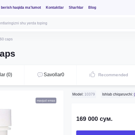
 berish haqida ma'lumot
Kontaktlar
Sharhlar
Blog
60 caps
caps
ar (0)
Savollar
0
Recommended
Model:
10379
Ishlab chiqaruvchi:
mavjud emas
169 000 сум.