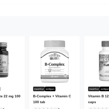
mashhur
sotilgan
mashhur
sotilga
ate 22 mg 100
B-Complex + Vitamin C
Vitamin B 1
100 tab
caps