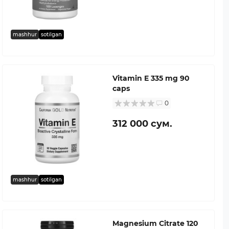
mashhur
sotilgan
Vitamin E 335 mg 90
caps
0
312 000 сум.
mashhur
sotilgan
Magnesium Citrate 120