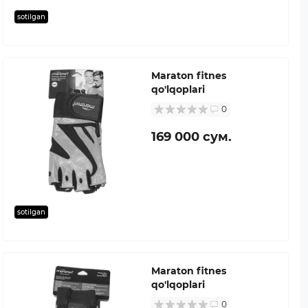
sotilgan
Maraton fitnes
qo'lqoplari
0
169 000 сум.
sotilgan
Maraton fitnes
qo'lqoplari
0