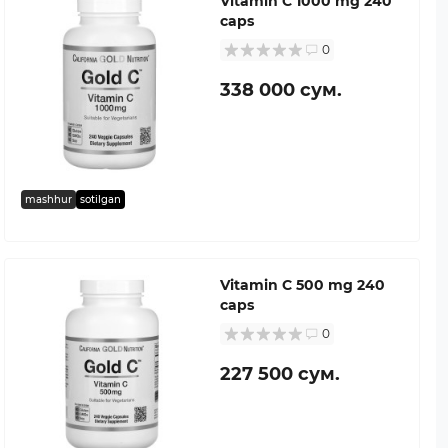
Vitamin C 1000 mg 240
caps
0
338 000 сум.
mashhur
sotilgan
Vitamin C 500 mg 240
caps
0
227 500 сум.