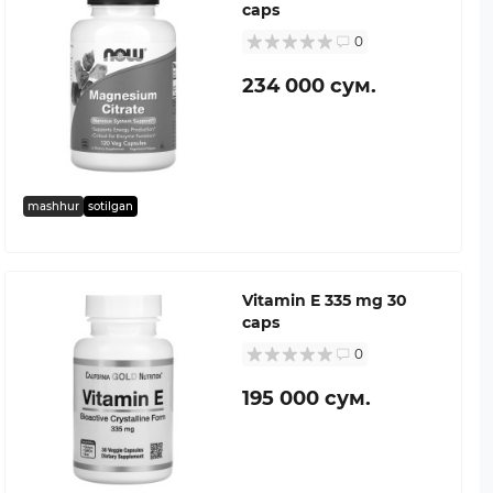
caps
0
234 000 сум.
mashhur
sotilgan
Vitamin E 335 mg 30
caps
0
195 000 сум.