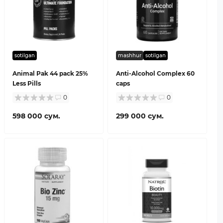
sotilgan
mashhur
sotilgan
Animal Pak 44 pack 25%
Anti-Alcohol Complex 60
Less Pills
caps
0
0
598 000 сум.
299 000 сум.