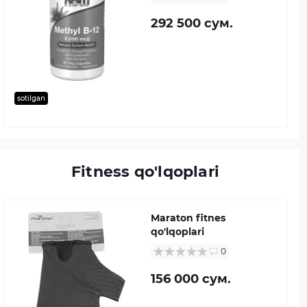
292 500 сум.
sotilgan
Fitness qo'lqoplari
Maraton fitnes
qo'lqoplari
0
156 000 сум.