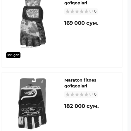
qo'lqoplari
0
169 000 сум.
sotilgan
Maraton fitnes
qo'lqoplari
0
182 000 сум.