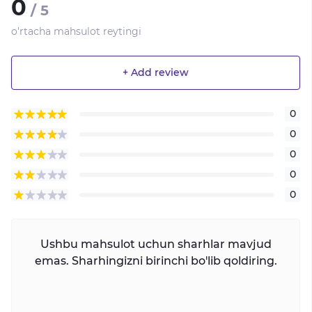
0
/ 5
o'rtacha mahsulot reytingi
+ Add review
0
0
0
0
0
Ushbu mahsulot uchun sharhlar mavjud
emas. Sharhingizni birinchi bo'lib qoldiring.