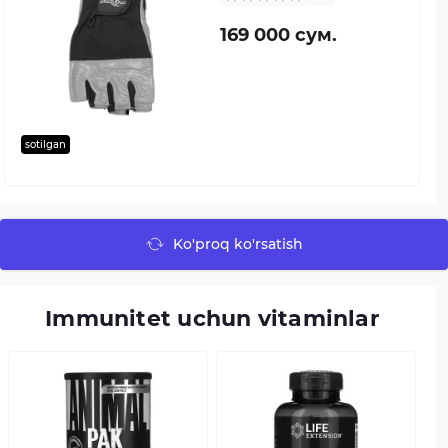
169 000 сум.
sotilgan
Ko'proq ko'rsatish
Immunitet uchun vitaminlar