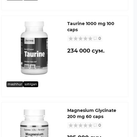
Taurine 1000 mg 100
caps
0
234 000 сум.
mashhur
sotilgan
Magnesium Glycinate
200 mg 60 caps
0