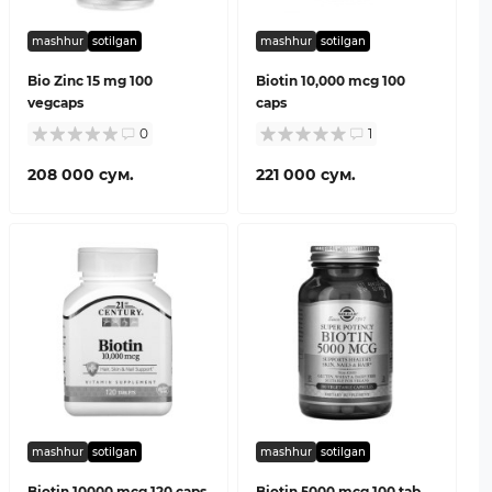
mashhur
sotilgan
mashhur
sotilgan
Bio Zinc 15 mg 100
Biotin 10,000 mcg 100
vegcaps
caps
0
1
208 000 сум.
221 000 сум.
mashhur
sotilgan
mashhur
sotilgan
Biotin 10000 mcg 120 caps
Biotin 5000 mcg 100 tab