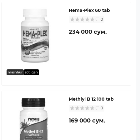
Hema-Plex 60 tab
0
234 000 сум.
mashhur
sotilgan
Methlyl B 12 100 tab
0
169 000 сум.