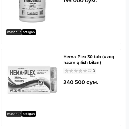
195 000 сум.
mashhur
sotilgan
Hema-Plex 30 tab (uzoq
hazm qilish bilan)
0
240 500 сум.
mashhur
sotilgan