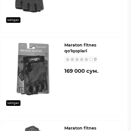
sotilgan
Maraton fitnes
qo'lqoplari
0
169 000 сум.
sotilgan
Maraton fitnes