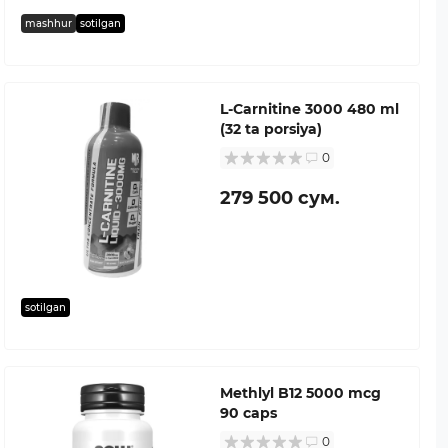
mashhur
sotilgan
L-Carnitine 3000 480 ml
(32 ta porsiya)
0
279 500 сум.
sotilgan
Methlyl B12 5000 mcg
90 caps
0