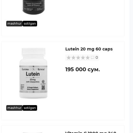
mashhur
sotilgan
Lutein 20 mg 60 caps
0
195 000 сум.
mashhur
sotilgan