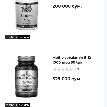
208 000 сум.
mashhur
sotilgan
Methylcobalamin B 12
1000 mcg 60 tab
0
325 000 сум.
mashhur
sotilgan