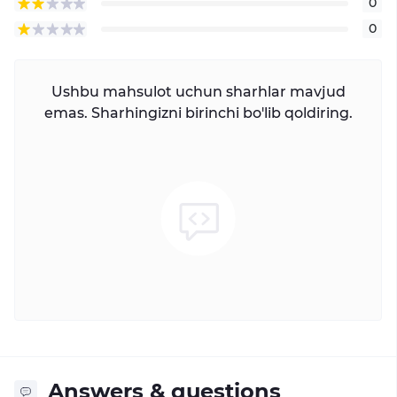
0
0
Ushbu mahsulot uchun sharhlar mavjud
emas. Sharhingizni birinchi bo'lib qoldiring.
Answers & questions