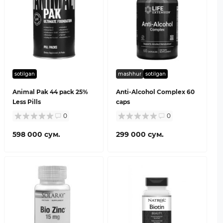
sotilgan
mashhur
sotilgan
Animal Pak 44 pack 25%
Anti-Alcohol Complex 60
Less Pills
caps
0
0
598 000 сум.
299 000 сум.