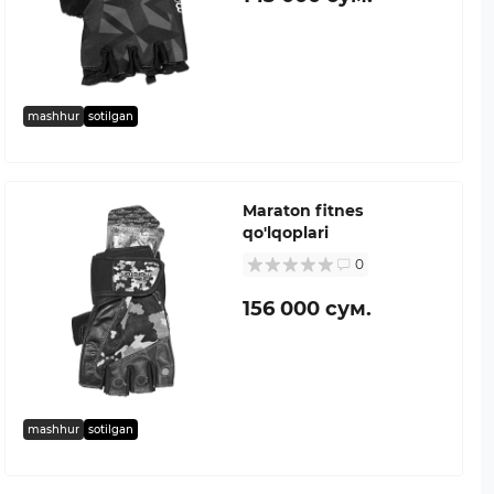
mashhur
sotilgan
Maraton fitnes
qo'lqoplari
0
156 000 сум.
mashhur
sotilgan