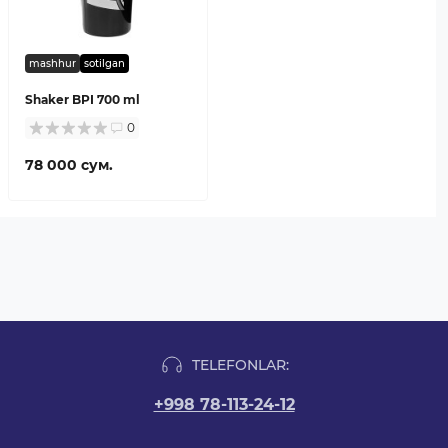
mashhur
sotilgan
Shaker BPI 700 ml
0
78 000 сум.
TELEFONLAR:
+998 78-113-24-12