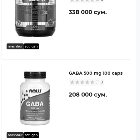
338 000 сум.
mashhur
sotilgan
GABA 500 mg 100 caps
0
208 000 сум.
mashhur
sotilgan