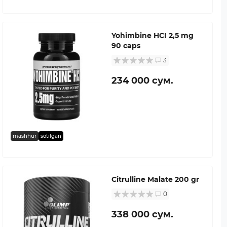
Yohimbine HCI 2,5 mg
90 caps
3
234 000 сум.
mashhur
sotilgan
Citrulline Malate 200 gr
0
338 000 сум.