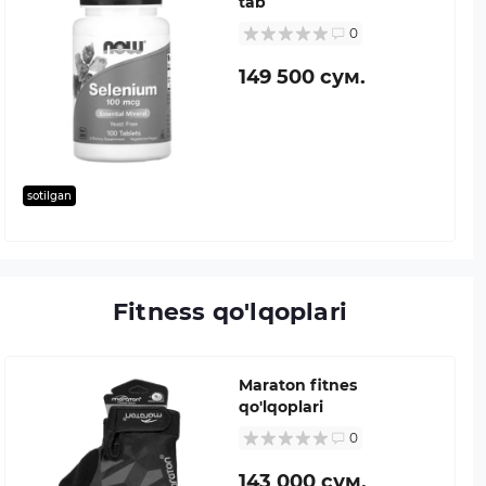
tab
0
149 500 сум.
sotilgan
Fitness qo'lqoplari
Maraton fitnes
qo'lqoplari
0
143 000 сум.