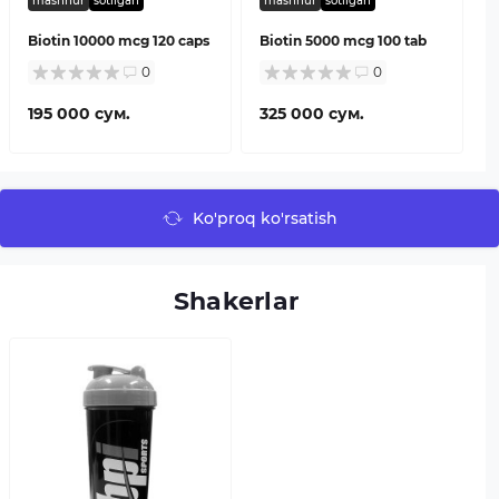
mashhur
sotilgan
mashhur
sotilgan
Biotin 10000 mcg 120 caps
Biotin 5000 mcg 100 tab
0
0
195 000 сум.
325 000 сум.
Ko'proq ko'rsatish
Shakerlar