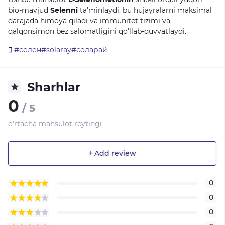
bio-mavjud
Selenni
ta'minlaydi, bu hujayralarni maksimal
darajada himoya qiladi va immunitet tizimi va
qalqonsimon bez salomatligini qo'llab-quvvatlaydi.
#селен#solaray#соларай
Sharhlar
0
/ 5
o'rtacha mahsulot reytingi
+ Add review
0
0
0