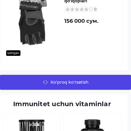
qo'lqoplari
0
156 000 сум.
sotilgan
Ko'proq ko'rsatish
Immunitet uchun vitaminlar