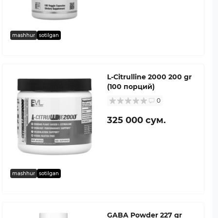
mashhur
sotilgan
L-Citrulline 2000 200 gr
(100 порций)
0
325 000 сум.
mashhur
sotilgan
GABA Powder 227 gr