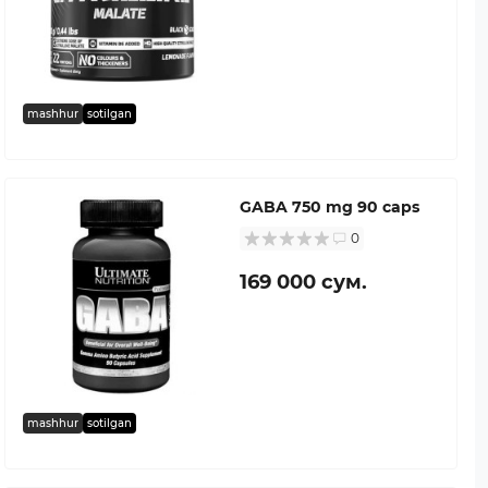
mashhur
sotilgan
GABA 750 mg 90 caps
0
169 000 сум.
mashhur
sotilgan