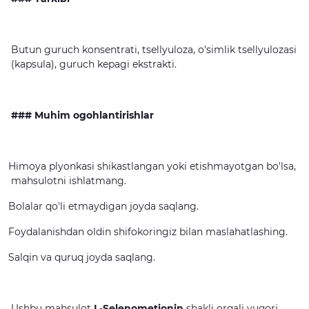
Butun guruch konsentrati, tsellyuloza, o'simlik tsellyulozasi
(kapsula), guruch kepagi ekstrakti.
### Muhim ogohlantirishlar
Himoya plyonkasi shikastlangan yoki etishmayotgan bo'lsa,
mahsulotni ishlatmang.
Bolalar qo'li etmaydigan joyda saqlang.
Foydalanishdan oldin shifokoringiz bilan maslahatlashing.
Salqin va quruq joyda saqlang.
Ushbu mahsulot
L-Selenometionin
shakli orqali yuqori