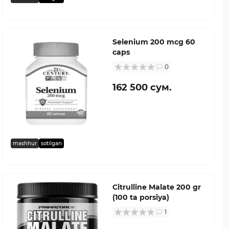
Selenium 200 mcg 60
caps
0
162 500 сум.
mashhur
sotilgan
Citrulline Malate 200 gr
(100 ta porsiya)
1