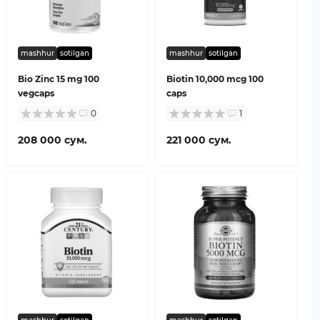
mashhur
sotilgan
mashhur
sotilgan
Bio Zinc 15 mg 100
Biotin 10,000 mcg 100
vegcaps
caps
0
1
208 000 сум.
221 000 сум.