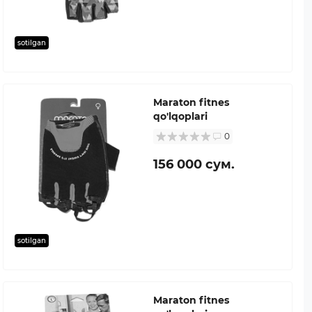
sotilgan
Maraton fitnes
qo'lqoplari
0
156 000 сум.
sotilgan
Maraton fitnes