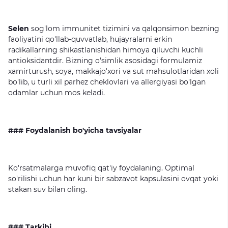
Selen
sog'lom immunitet tizimini va qalqonsimon bezning
faoliyatini qo'llab-quvvatlab, hujayralarni erkin
radikallarning shikastlanishidan himoya qiluvchi kuchli
antioksidantdir. Bizning o'simlik asosidagi formulamiz
xamirturush, soya, makkajo'xori va sut mahsulotlaridan xoli
bo'lib, u turli xil parhez cheklovlari va allergiyasi bo'lgan
odamlar uchun mos keladi.
### Foydalanish bo'yicha tavsiyalar
Ko'rsatmalarga muvofiq qat'iy foydalaning. Optimal
so'rilishi uchun har kuni bir sabzavot kapsulasini ovqat yoki
stakan suv bilan oling.
###
Tarki
b
i