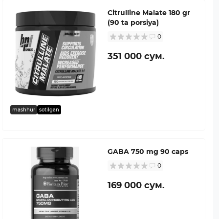
Citrulline Malate 180 gr
(90 ta porsiya)
0
351 000 сум.
mashhur
sotilgan
GABA 750 mg 90 caps
0
169 000 сум.