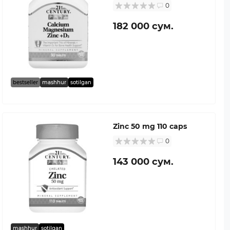
0
182 000 сум.
bestseller
mashhur
sotilgan
Zinc 50 mg 110 caps
0
143 000 сум.
mashhur
sotilgan