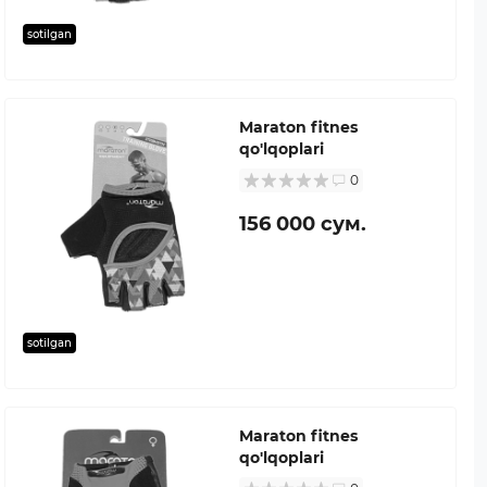
sotilgan
Maraton fitnes
qo'lqoplari
0
156 000 сум.
sotilgan
Maraton fitnes
qo'lqoplari