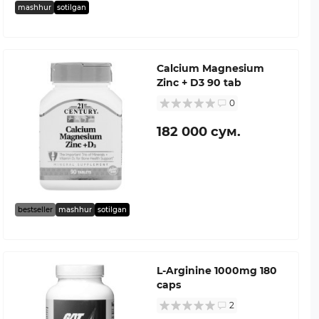
mashhur
sotilgan
Calcium Magnesium
Zinc + D3 90 tab
0
182 000 сум.
bestseller
mashhur
sotilgan
L-Arginine 1000mg 180
caps
2