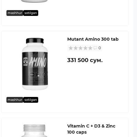
mashhur
sotilgan
Mutant Amino 300 tab
0
331 500 сум.
mashhur
sotilgan
Vitamin C + D3 & Zinc
100 caps