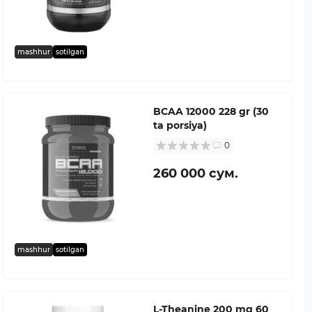
mashhur
sotilgan
BCAA 12000 228 gr (30
ta porsiya)
0
260 000 сум.
mashhur
sotilgan
L-Theanine 200 mg 60