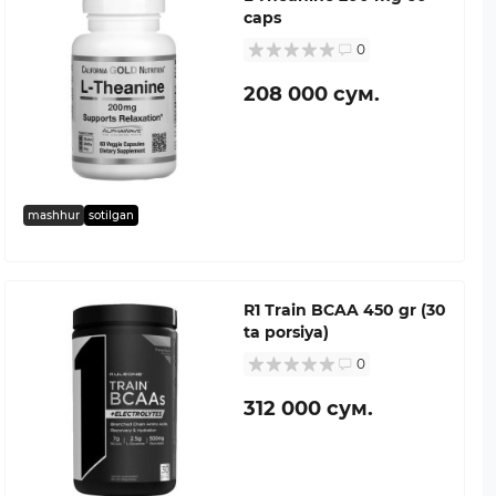
caps
0
208 000 сум.
mashhur
sotilgan
R1 Тrain BCAA 450 gr (30
ta porsiya)
0
312 000 сум.