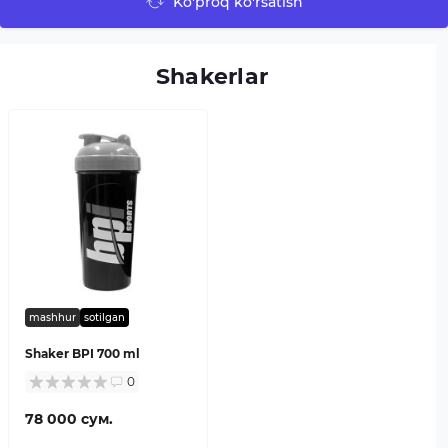
Ko'proq ko'rsatish
Shakerlar
mashhur
sotilgan
Shaker BPI 700 ml
0
78 000 сум.