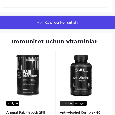
Ko'proq ko'rsatish
Immunitet uchun vitaminlar
sotilgan
mashhur
sotilgan
Animal Pak 44 pack 25%
Anti-Alcohol Complex 60