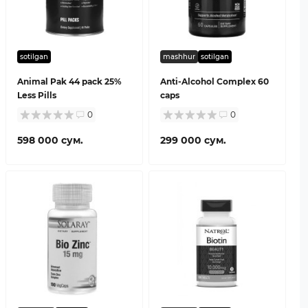
sotilgan
mashhur
sotilgan
Animal Pak 44 pack 25%
Anti-Alcohol Complex 60
Less Pills
caps
0
0
598 000 сум.
299 000 сум.