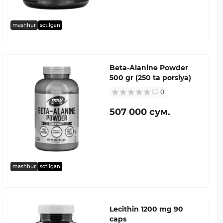
mashhur
sotilgan
Beta-Alanine Powder
500 gr (250 ta porsiya)
0
507 000 сум.
mashhur
sotilgan
Lecithin 1200 mg 90
caps