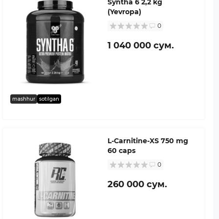
Syntha 6 2,2 kg
(Yevropa)
0
1 040 000 сум.
mashhur
sotilgan
L-Carnitine-XS 750 mg
60 caps
0
260 000 сум.