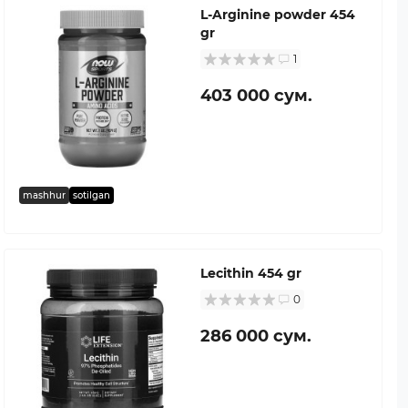
L-Arginine powder 454
gr
1
403 000 сум.
mashhur
sotilgan
Lecithin 454 gr
0
286 000 сум.