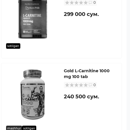
0
299 000 сум.
sotilgan
Gold L-Carnitine 1000
mg 100 tab
0
240 500 сум.
mashhur
sotilgan