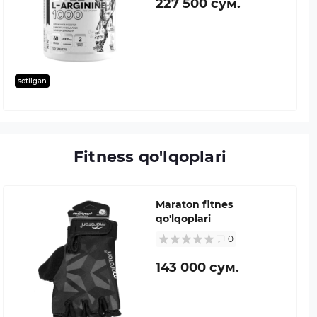
227 500 сум.
sotilgan
Fitness qo'lqoplari
Maraton fitnes
qo'lqoplari
0
143 000 сум.