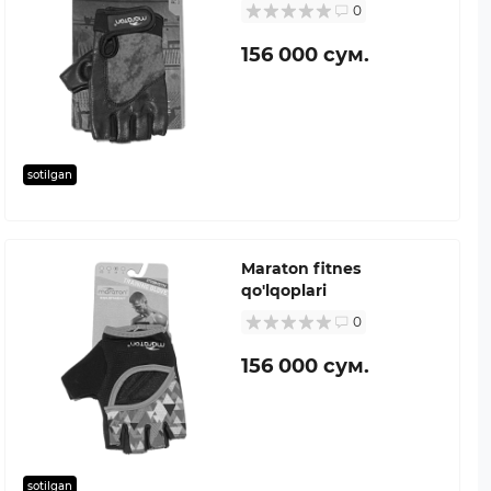
0
156 000 сум.
sotilgan
Maraton fitnes
qo'lqoplari
0
156 000 сум.
sotilgan