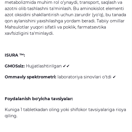
metabolizmida
muhim
rol
o'ynaydi,
transport,
saqlash
va
azotni
olib
tashlashni
ta'minlash.
Bu
aminokislot
elementi
azot
oksidini
shakllantirish
uchun
zarurdir
(yo'q),
bu
tanada
qon
aylanishini
yaxshilashga
yordam
beradi.
Tabiiy
omillar
Mahsulotlar
yuqori
sifatli
va
poklik,
farmatsevtika
xavfsizligini
ta'minlaydi.
ISURA ™:
GMOSsiz:
Hujjatlashtirilgan
✔✔
Ommaviy spektrometri:
laboratoriya
sinovlari
o'tdi
✔
Foydalanish bo'yicha tavsiyalar:
Kuniga
1
tabletkadan
oling
yoki
shifokor
tavsiyalariga
rioya
qiling.