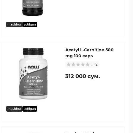
mashhur
sotilgan
Acetyl L-Carnitine 500
mg 100 caps
2
312 000 сум.
mashhur
sotilgan