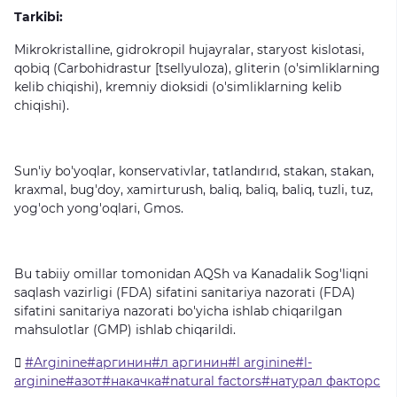
Tarkibi:
Mikrokristalline,
gidrokropil
hujayralar,
staryost
kislotasi,
qobiq
(Carbohidrastur
[tsellyuloza),
gliterin
(o'simliklarning
kelib
chiqishi),
kremniy
dioksidi
(o'simliklarning
kelib
chiqishi).
Sun'iy
bo'yoqlar,
konservativlar,
tatlandırıd,
stakan,
stakan,
kraxmal,
bug'doy,
xamirturush,
baliq,
baliq,
baliq,
tuzli,
tuz,
yog'och
yong'oqlari,
Gmos.
Bu
tabiiy
omillar
tomonidan
AQSh
va
Kanadalik
Sog'liqni
saqlash
vazirligi
(FDA)
sifatini
sanitariya
nazorati
(FDA)
sifatini
sanitariya
nazorati
bo'yicha
ishlab
chiqarilgan
mahsulotlar
(GMP)
ishlab
chiqarildi.
#Arginine#аргинин#л аргинин#l arginine#l-
arginine#азот#накачка#natural factors#натурал факторс