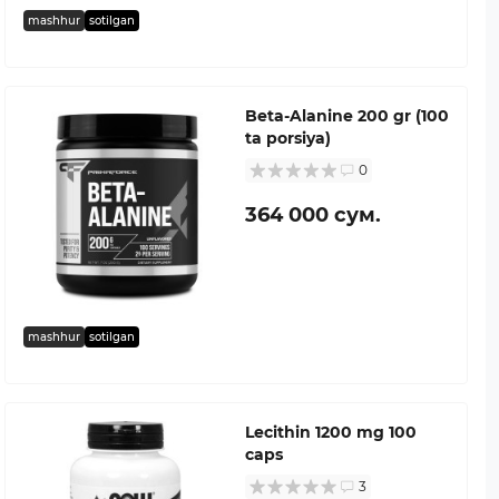
mashhur
sotilgan
Beta-Alanine 200 gr (100
ta porsiya)
0
364 000 сум.
mashhur
sotilgan
Lecithin 1200 mg 100
caps
3