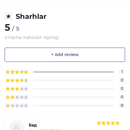
Sharhlar
5
/ 5
o'rtacha mahsulot reytingi
+ Add review
1
0
0
0
0
Бад