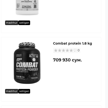
mashhur
sotilgan
Combat protein 1.8 kg
0
709 930 сум.
mashhur
sotilgan