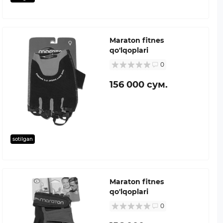
Maraton fitnes
qo'lqoplari
0
156 000 сум.
sotilgan
Maraton fitnes
qo'lqoplari
0