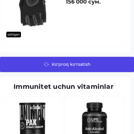
156 000 сум.
sotilgan
Ko'proq ko'rsatish
Immunitet uchun vitaminlar