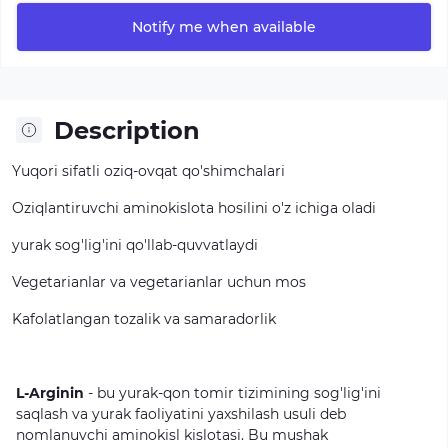
Notify me when available
Description
Yuqori
sifatli
oziq-ovqat
qo'shimchalari
Oziqlantiruvchi
aminokislota
hosilini
o'z
ichiga
oladi
yurak
sog'lig'ini
qo'llab-quvvatlaydi
Vegetarianlar
va
vegetarianlar
uchun
mos
Kafolatlangan
tozalik
va
samaradorlik
L-Arginin
-
bu
yurak-qon
tomir
tizimining
sog'lig'ini
saqlash
va
yurak
faoliyatini
yaxshilash
usuli
deb
nomlanuvchi
aminokisl
kislotasi.
Bu
mushak