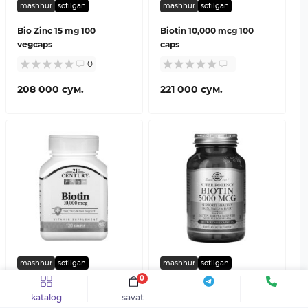
mashhur
sotilgan
mashhur
sotilgan
Bio Zinc 15 mg 100
Biotin 10,000 mcg 100
vegcaps
caps
0
1
208 000 сум.
221 000 сум.
mashhur
sotilgan
mashhur
sotilgan
0
Biotin 10000 mcg 120 caps
Biotin 5000 mcg 100 tab
katalog
savat
0
0