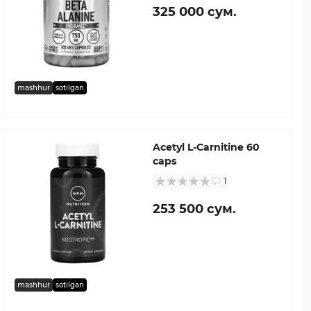
325 000 сум.
mashhur
sotilgan
Acetyl L-Carnitine 60
caps
1
253 500 сум.
mashhur
sotilgan