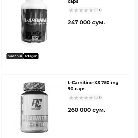
caps
0
247 000 сум.
mashhur
sotilgan
L-Carnitine-XS 750 mg
90 caps
0
260 000 сум.