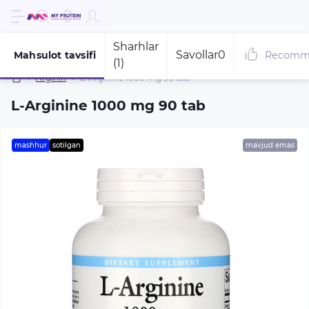
Sharhlar
Savollar
0
Mahsulot tavsifi
Recomm
(1)
Arginin
L-Arginine 1000 mg 90 tab
L-Arginine 1000 mg 90 tab
mashhur
sotilgan
mavjud emas