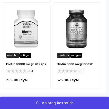
mashhur
sotilgan
mashhur
sotilgan
Biotin 10000 mcg 120 caps
Biotin 5000 mcg 100 tab
0
0
195 000 сум.
325 000 сум.
Ko'proq ko'rsatish