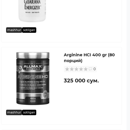
mashhur
sotilgan
Arginine HCI 400 gr (80
порций)
0
325 000 сум.
mashhur
sotilgan