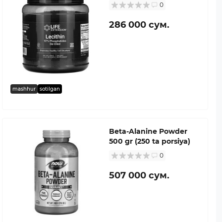
0
286 000 сум.
mashhur
sotilgan
Beta-Alanine Powder
500 gr (250 ta porsiya)
0
507 000 сум.