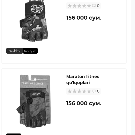
0
156 000 сум.
mashhur
sotilgan
Maraton fitnes
qo'lqoplari
0
156 000 сум.