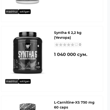
mashhur
sotilgan
Syntha 6 2,2 kg
(Yevropa)
0
1 040 000 сум.
mashhur
sotilgan
L-Carnitine-XS 750 mg
60 caps