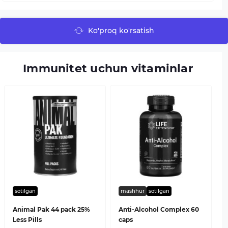
Ko'proq ko'rsatish
Immunitet uchun vitaminlar
sotilgan
mashhur
sotilgan
Animal Pak 44 pack 25%
Anti-Alcohol Complex 60
Less Pills
caps