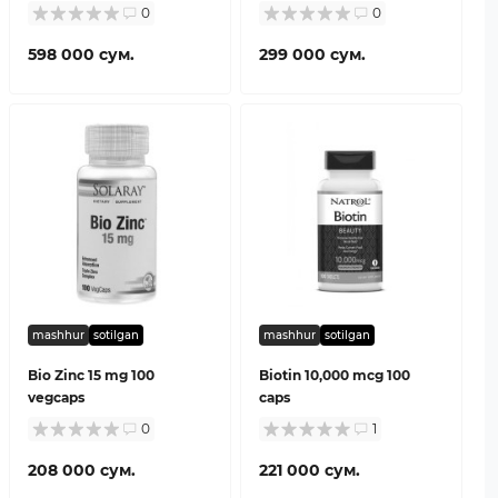
0
0
598 000 сум.
299 000 сум.
mashhur
sotilgan
mashhur
sotilgan
Bio Zinc 15 mg 100
Biotin 10,000 mcg 100
vegcaps
caps
0
1
208 000 сум.
221 000 сум.