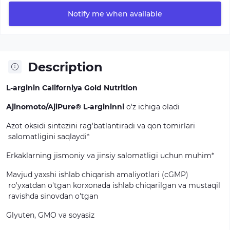
Notify me when available
Description
L-arginin Californiya Gold Nutrition
Ajinomoto/AjiPure® L-argininni
o'z
ichiga
oladi
Azot
oksidi
sintezini
rag'batlantiradi
va
qon
tomirlari
salomatligini
saqlaydi*
Erkaklarning
jismoniy
va
jinsiy
salomatligi
uchun
muhim*
Mavjud
yaxshi
ishlab
chiqarish
amaliyotlari
(cGMP)
ro'yxatdan
o'tgan
korxonada
ishlab
chiqarilgan
va
mustaqil
ravishda
sinovdan
o'tgan
Glyuten,
GMO
va
soyasiz