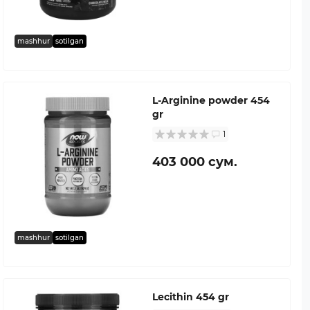
mashhur
sotilgan
L-Arginine powder 454
gr
1
403 000 сум.
mashhur
sotilgan
Lecithin 454 gr