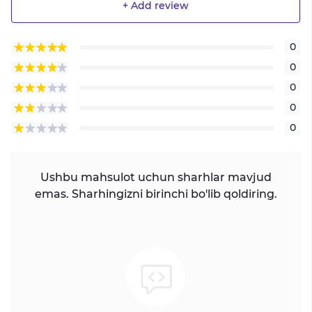
+ Add review
0
0
0
0
0
Ushbu mahsulot uchun sharhlar mavjud
emas. Sharhingizni birinchi bo'lib qoldiring.