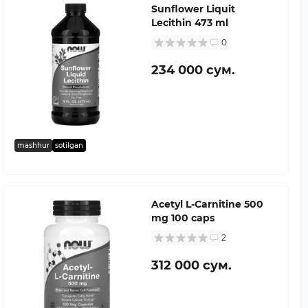
Sunflower Liquit
Lecithin 473 ml
0
234 000 сум.
mashhur
sotilgan
Acetyl L-Carnitine 500
mg 100 caps
2
312 000 сум.