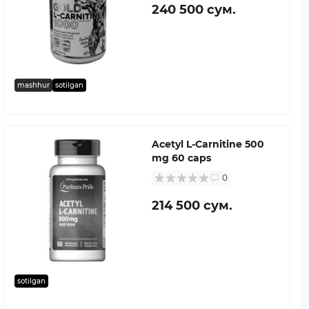
240 500 сум.
mashhur
sotilgan
Acetyl L-Carnitine 500
mg 60 caps
0
214 500 сум.
sotilgan