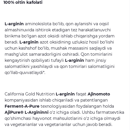
100% oltin kafolati
L-arginin
aminokislota
bo'lib,
qon
aylanishi
va
oqsil
almashinuvida
ishtirok
etadigan
tez
harakatlanuvchi
birikma
bo'lgan
azot
oksidi
ishlab
chiqarishga
yordam
beradi.
L-arginin
azot
oksidining
uzluksiz
hosil
bo'lishi
uchun
kashshof
bo'lib,
mushak
massasini
saqlaydi
va
mashg'ulot
samaradorligini
oshiradi.
Qon
tomirlarini
kengaytirish
qobiliyati
tufayli
L-arginin
ham
jinsiy
salomatlikni
yaxshilaydi
va
qon
tomirlari
salomatligini
qo'llab-quvvatlaydi*.
California
Gold
Nutrition
L-arginin
faqat
Ajinomoto
kompaniyasidan
ishlab
chiqariladi
va
patentlangan
Ferment-A-Pure
texnologiyasidan
foydalangan
holda
AjiPure® L-Argininni
o'z
ichiga
oladi.
Ushbu
farmatsevtika
qo'shimchasi
hayvonot
mahsulotlarini
o'z
ichiga
olmaydi
va
vegetarianlar
va
vegetarianlar
uchun
javob
beradi.