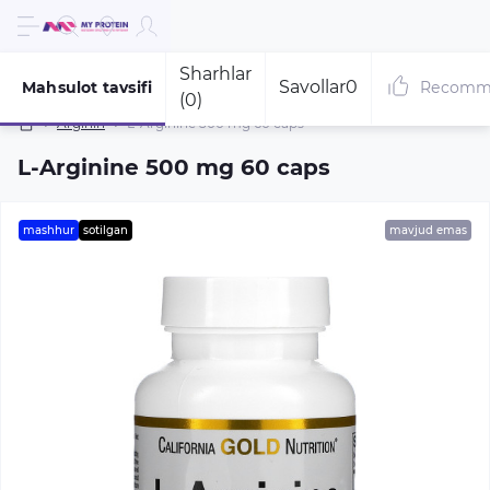
Sharhlar
Savollar
0
Mahsulot tavsifi
Recomm
(0)
Arginin
L-Arginine 500 mg 60 caps
L-Arginine 500 mg 60 caps
mashhur
sotilgan
mavjud emas