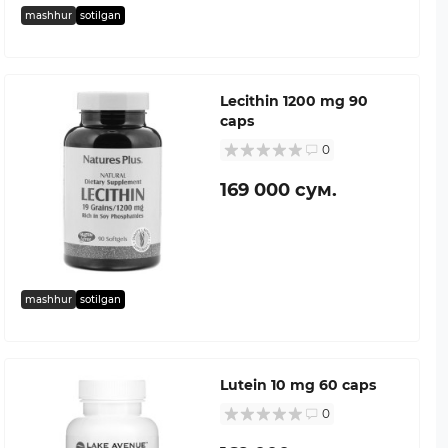
mashhur
sotilgan
Lecithin 1200 mg 90
caps
0
169 000 сум.
mashhur
sotilgan
Lutein 10 mg 60 caps
0