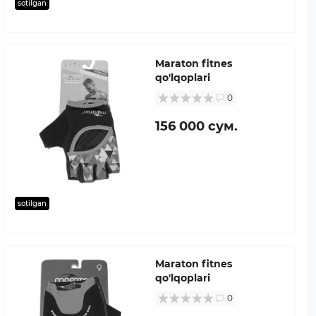
sotilgan
Maraton fitnes
qo'lqoplari
0
156 000 сум.
sotilgan
Maraton fitnes
qo'lqoplari
0