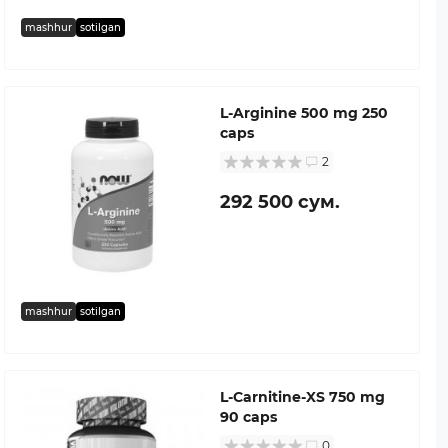
mashhur
sotilgan
L-Arginine 500 mg 250
caps
2
292 500 сум.
mashhur
sotilgan
L-Carnitine-XS 750 mg
90 caps
0