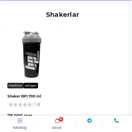
Shakerlar
mashhur
sotilgan
Shaker BPI 700 ml
0
78 000 сум.
0
katalog
savat