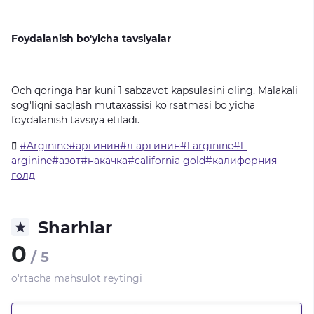
Foydalanish bo'yicha tavsiyalar
Och
qoringa
har
kuni
1
sabzavot
kapsulasini
oling.
Malakali
sog'liqni
saqlash
mutaxassisi
ko'rsatmasi
bo'yicha
foydalanish
tavsiya
etiladi.
#Arginine#аргинин#л аргинин#l arginine#l-
arginine#азот#накачка#california gold#калифорния
голд
Sharhlar
0
/ 5
o'rtacha mahsulot reytingi