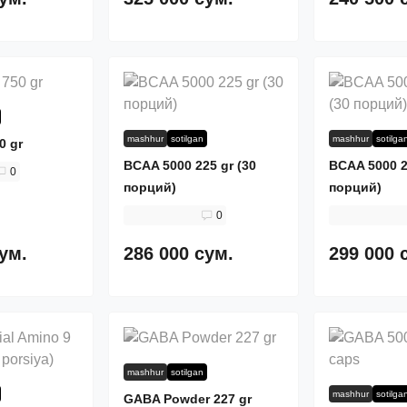
mashhur
sotilgan
mashhur
sotilga
0 gr
BCAA 5000 225 gr (30
BCAA 5000 2
0
порций)
порций)
0
сум.
286 000 сум.
299 000 
mashhur
sotilgan
mashhur
sotilga
GABA Powder 227 gr