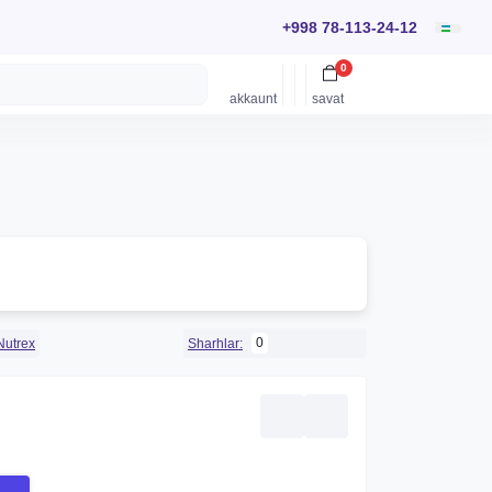
+998 78-113-24-12
0
akkaunt
savat
0
Nutrex
Sharhlar: