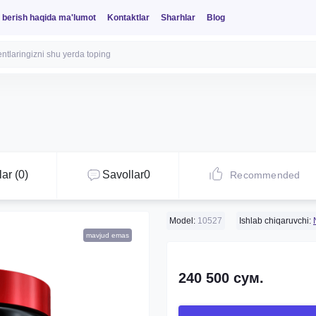
 berish haqida ma'lumot
Kontaktlar
Sharhlar
Blog
ar (0)
Savollar
0
Recommended
Model:
10527
Ishlab chiqaruvchi:
mavjud emas
240 500 сум.