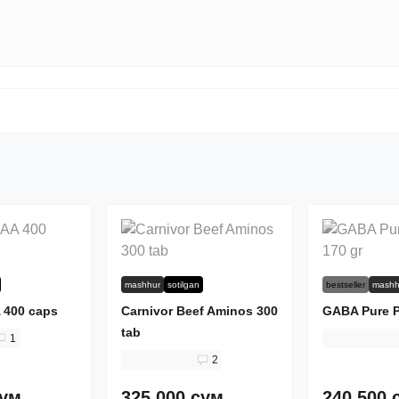
mashhur
sotilgan
bestseller
mashh
 400 caps
Carnivor Beef Aminos 300
GABA Pure P
tab
1
2
сум.
325 000 сум.
240 500 