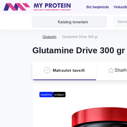
Biz haqimizda
Yetkazib
Katalog tovarlani
Glutamin
Glutamine Drive 300 gr
Glutamine Drive 300 gr
Sharhl
Mahsulot tavsifi
mashhur
sotilgan