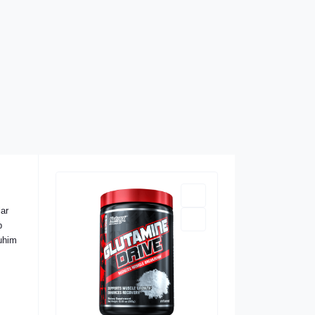
lar
b
muhim