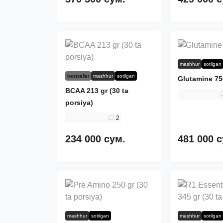
mashhur
sotilgan
bestseller
mashhur
sotilgan
Glutamine 75
BCAA 213 gr (30 ta
porsiya)
2
234 000 сум.
481 000 
mashhur
sotilgan
mashhur
sotilgan