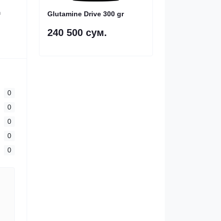
n
Glutamine Drive 300 gr
240 500 сум.
0
0
0
0
0