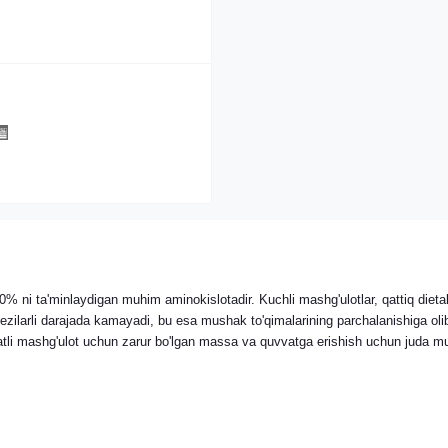
 ni ta'minlaydigan muhim aminokislotadir. Kuchli mashg'ulotlar, qattiq dieta
sezilarli darajada kamayadi, bu esa mushak to'qimalarining parchalanishiga oli
iyatli mashg'ulot uchun zarur bo'lgan massa va quvvatga erishish uchun juda 