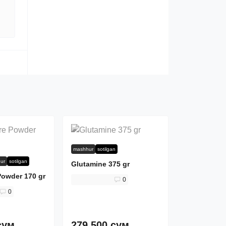
mashhur
sotilgan
ur
sotilgan
Glutamine 375 gr
owder 170 gr
0
0
сум.
279 500 сум.