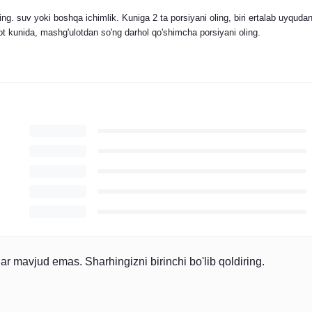
ing. suv yoki boshqa ichimlik. Kuniga 2 ta porsiyani oling, biri ertalab uyquda
ot kunida, mashg'ulotdan so'ng darhol qo'shimcha porsiyani oling.
 mavjud emas. Sharhingizni birinchi bo'lib qoldiring.