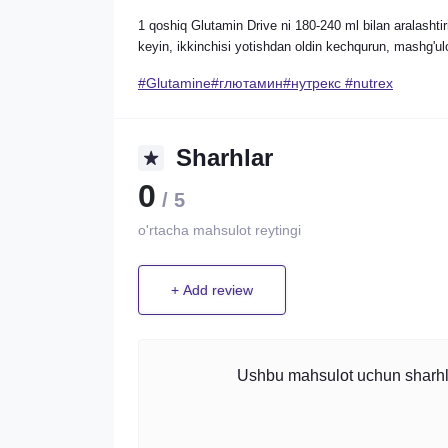
1 qoshiq Glutamin Drive ni 180-240 ml bilan aralashtir
keyin, ikkinchisi yotishdan oldin kechqurun, mashg'ul
#Glutamine#глютамин#нутрекс #nutrex
Sharhlar
0
/ 5
o'rtacha mahsulot reytingi
+ Add review
Ushbu mahsulot uchun sharhlar