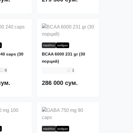
n
mashhur
sotilgan
40 caps (30
BCAA 6000 231 gr (30
порций)
0
1
сум.
286 000 сум.
n
mashhur
sotilgan