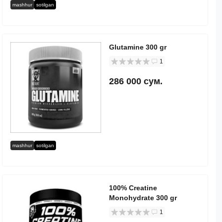
mashhur
sotilgan
Glutamine 300 gr
1
286 000 сум.
mashhur
sotilgan
100% Creatine
Monohydrate 300 gr
1