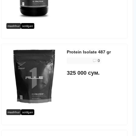
mashhur
sotilgan
Protein Isolate 487 gr
0
325 000 сум.
mashhur
sotilgan