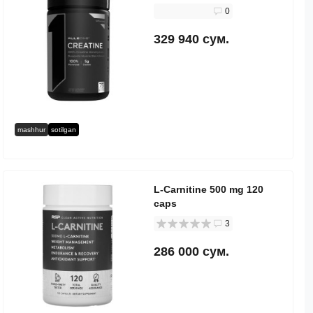
0
329 940 сум.
mashhur
sotilgan
L-Carnitine 500 mg 120
caps
3
286 000 сум.