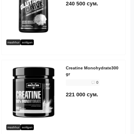
240 500 сум.
mashhur
sotilgan
Creatine Monohydrate300
gr
0
221 000 сум.
mashhur
sotilgan