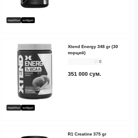
mashhur
sotilgan
Xtend Energy 348 gr (30
порций)
0
351 000 сум.
mashhur
sotilgan
R1 Creatine 375 gr