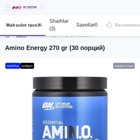
Sharhlar
Savollar
0
Mahsulot tavsifi
Recommen
(3)
BCAA
Amino Energy 270 gr (30 порций)
Amino Energy 270 gr (30 порций)
mashhur
sotilgan
mavjud emas