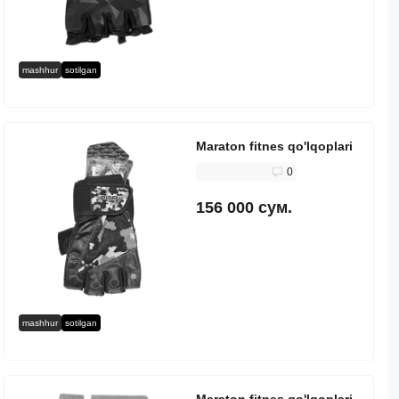
mashhur
sotilgan
Maraton fitnes qo'lqoplari
0
156 000 сум.
mashhur
sotilgan
Maraton fitnes qo'lqoplari