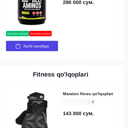
286 000 сум.
sotuvda mavjud
dostavka bepul
Xarid savatiga
Fitness qo'lqoplari
Maraton fitnes qo'lqoplari
0
143 000 сум.