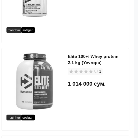
mashhur
sotilgan
Elite 100% Whey protein
2.1 kg (Yevropa)
1
1 014 000 сум.
mashhur
sotilgan