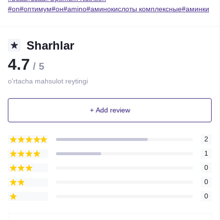
#on#оптимум#он#amino#аминокислоты комплексные#аминки
Sharhlar
4.7
/ 5
o'rtacha mahsulot reytingi
+ Add review
2
1
0
0
0