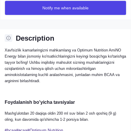
Notify me when available
Description
Xavfsizlik kamarlaringizni mahkamlang va Optimum Nutrition AmiNO
Energy bilan jismoniy ko'rsatkichlaringizni keyingi bosqichga ko'tarishga
tayyor bo'ling! Ushbu inqilobiy mahsulot sizning mushaklaringizni
oziqlantirish va himoya qilish uchun mikronlashtirilgan
aminokislotalarning kuchli aralashmasini, jumladan muhim BCAA va
argininni birlashtiradi.
Foydalanish bo'yicha tavsiyalar
Mashg'ulotdan 20 daqiqa oldin 200 ml suv bilan 2 osh qoshiq (9 g)
oling, kun davomida qo'shimcha 1-2 porsiya bilan.
#bcaa#всаа#Optimum Nutrition