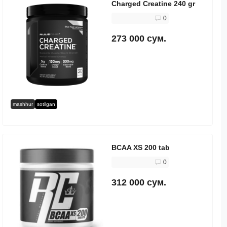
Charged Creatine 240 gr
0
273 000 сум.
mashhur
sotilgan
BCAA XS 200 tab
0
312 000 сум.