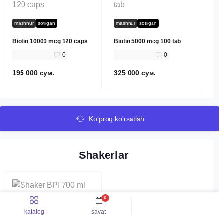
mashhur
sotilgan
mashhur
sotilgan
Biotin 10000 mcg 120 caps
Biotin 5000 mcg 100 tab
0
0
195 000 сум.
325 000 сум.
Ko'proq ko'rsatish
Shakerlar
0
mashhur
sotilgan
katalog
savat