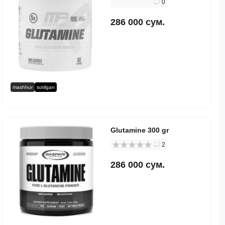
0
286 000 сум.
mashhur
sotilgan
Glutamine 300 gr
2
286 000 сум.