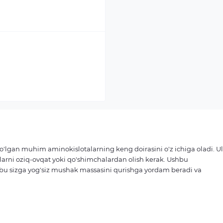
o'lgan muhim aminokislotalarning keng doirasini o'z ichiga oladi. Ul
arni oziq-ovqat yoki qo'shimchalardan olish kerak. Ushbu
i, bu sizga yog'siz mushak massasini qurishga yordam beradi va