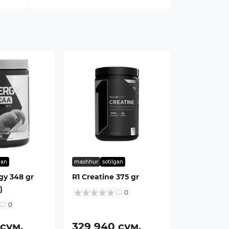
gan
mashhur
sotilgan
gy 348 gr
R1 Creatine 375 gr
)
0
0
 сум.
329 940 сум.