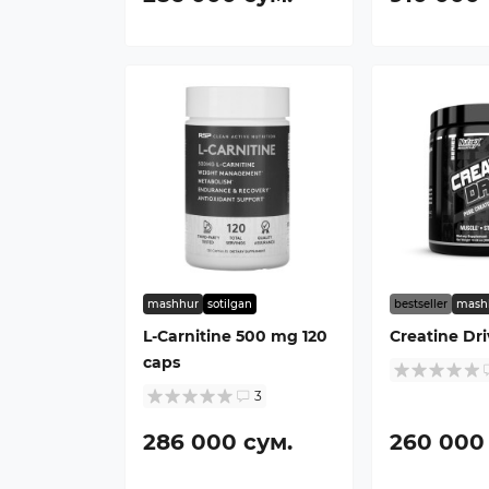
mashhur
sotilgan
bestseller
mash
L-Carnitine 500 mg 120
Creatine Dri
caps
3
286 000 сум.
260 000