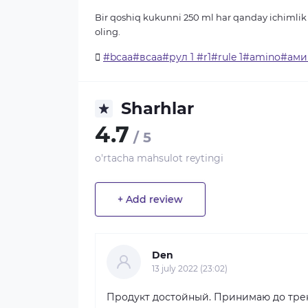
Bir qoshiq kukunni 250 ml har qanday ichimlik 
oling.
#bcaa#всаа#рул 1 #r1#rule 1#amino#а
Sharhlar
4.7
/ 5
o'rtacha mahsulot reytingi
+ Add review
Den
13 july 2022 (23:02)
Продукт достойный. Принимаю до трен