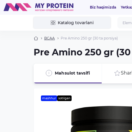
Biz haqimizda
Yetka
Katalog tovarlani
BCAA
Pre Amino 250 gr (30 ta porsiya)
Pre Amino 250 gr (30 
Sharh
Mahsulot tavsifi
mashhur
sotilgan