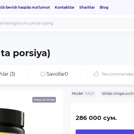
zib berish haqida ma'lumot
Kontaktlar
Sharhlar
Blog
ta porsiya)
lar (3)
Savollar
0
Recommende
Model:
10625
Ishlab chiqaruvchi
mavjud emas
286 000 сум.