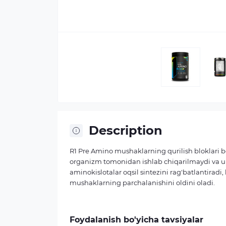
Description
R1 Pre Amino mushaklarning qurilish bloklari b
organizm tomonidan ishlab chiqarilmaydi va ul
aminokislotalar oqsil sintezini rag'batlantirad
mushaklarning parchalanishini oldini oladi.
Foydalanish bo'yicha tavsiyalar