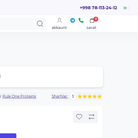
+998 78-113-24-12
0
akkaunt
savat
d
:
Rule One Proteins
Sharhlar:
3