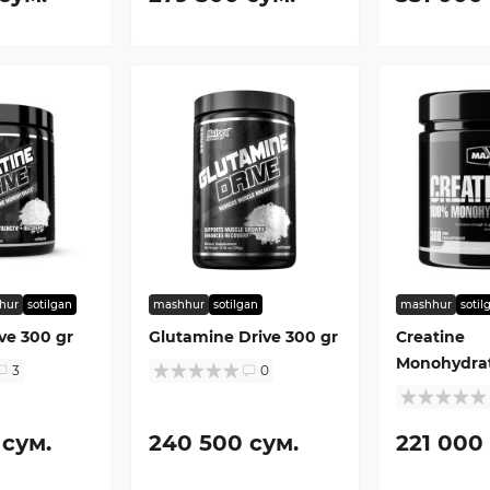
hur
sotilgan
mashhur
sotilgan
mashhur
sotil
ve 300 gr
Glutamine Drive 300 gr
Creatine
Monohydra
3
0
 сум.
240 500 сум.
221 000