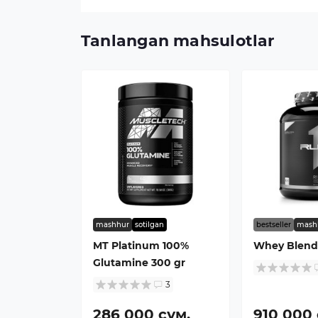
Tanlangan mahsulotlar
mashhur
sotilgan
bestseller
mash
MT Platinum 100%
Whey Blend 
Glutamine 300 gr
3
286 000 сум.
910 000 