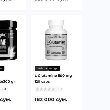
gan
mashhur
sotilgan
L-Glutamine 500 mg
te300 gr
120 caps
0
0
 сум.
182 000 сум.