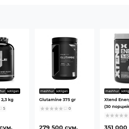
hur
sotilgan
mashhur
sotilgan
mashhur
sotil
2,3 kg
Glutamine 375 gr
Xtend Ener
(30 порций
5
0
сум.
279 500 сум.
351 000