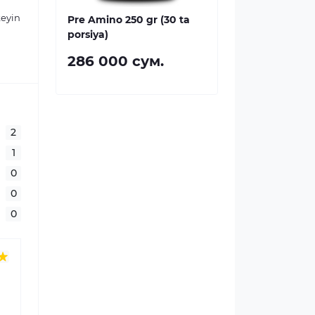
keyin
Pre Amino 250 gr (30 ta
porsiya)
286 000 сум.
2
1
0
0
0