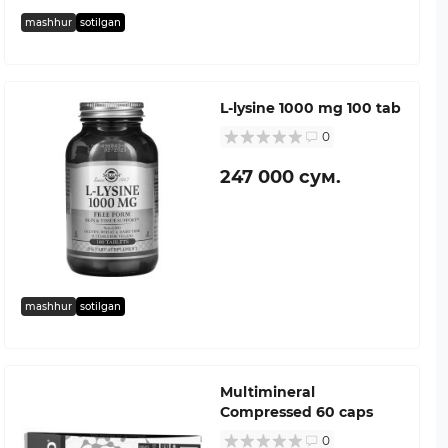
mashhur
sotilgan
L-lysine 1000 mg 100 tab
0
247 000 сум.
mashhur
sotilgan
Multimineral
Compressed 60 caps
0