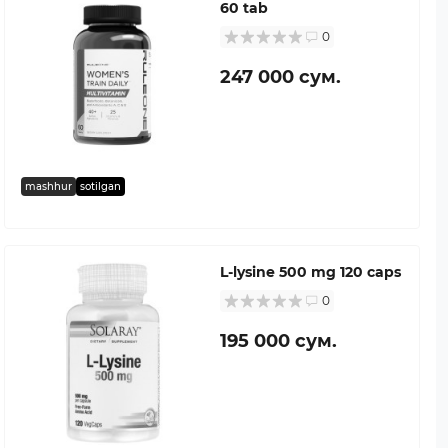
60 tab
0
247 000 сум.
mashhur
sotilgan
L-lysine 500 mg 120 caps
0
195 000 сум.