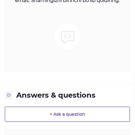
emas. Sharhingizni birinchi bo'lib qoldiring.
Answers & questions
+ Ask a question