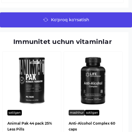
Ko'proq ko'rsatish
Immunitet uchun vitaminlar
sotilgan
mashhur
sotilgan
Animal Pak 44 pack 25%
Anti-Alcohol Complex 60
Less Pills
caps