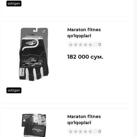
sotilgan
Maraton fitnes
qo'lqoplari
0
182 000 сум.
sotilgan
Maraton fitnes
qo'lqoplari
0