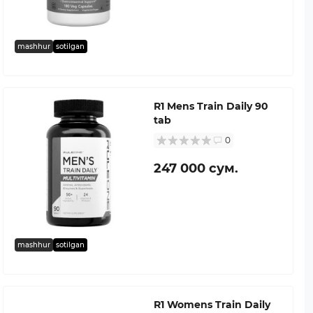
mashhur
sotilgan
R1 Mens Train Daily 90
tab
0
247 000 сум.
mashhur
sotilgan
R1 Womens Train Daily