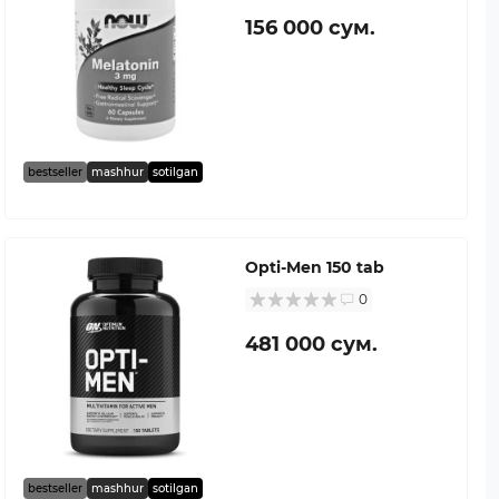
156 000 сум.
bestseller
mashhur
sotilgan
Opti-Men 150 tab
0
481 000 сум.
bestseller
mashhur
sotilgan