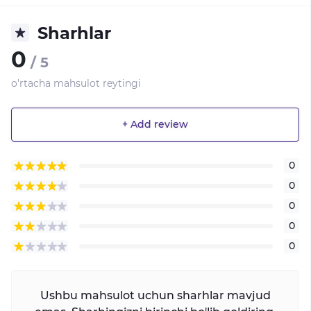
Sharhlar
0
/ 5
o'rtacha mahsulot reytingi
+ Add review
0
0
0
0
0
Ushbu mahsulot uchun sharhlar mavjud