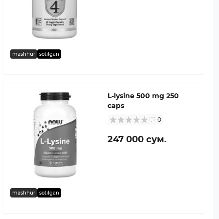
mashhur
sotilgan
L-lysine 500 mg 250
caps
0
247 000 сум.
mashhur
sotilgan