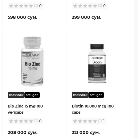
0
0
598 000 сум.
299 000 сум.
mashhur
sotilgan
mashhur
sotilgan
Bio Zinc 15 mg 100
Biotin 10,000 mcg 100
vegcaps
caps
0
1
208 000 сум.
221 000 сум.