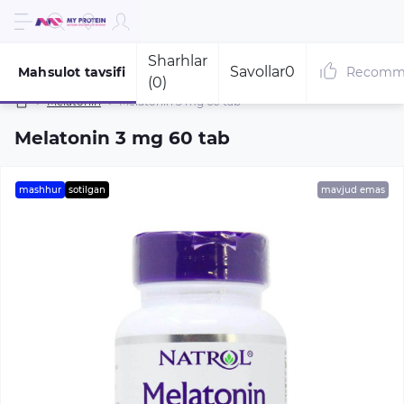
Sharhlar
Savollar
0
Mahsulot tavsifi
Recomm
(0)
Melatonin
Melatonin 3 mg 60 tab
Melatonin 3 mg 60 tab
mashhur
sotilgan
mavjud emas