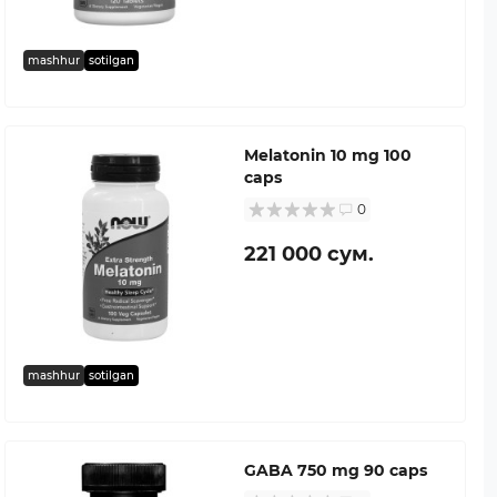
mashhur
sotilgan
Melatonin 10 mg 100
caps
0
221 000 сум.
mashhur
sotilgan
GABA 750 mg 90 caps