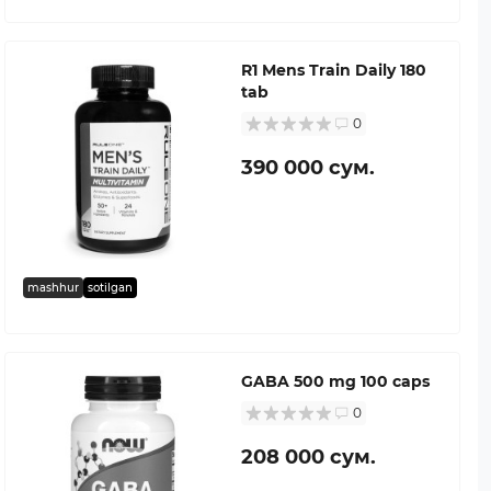
R1 Mens Train Daily 180
tab
0
390 000 сум.
mashhur
sotilgan
GABA 500 mg 100 caps
0
208 000 сум.