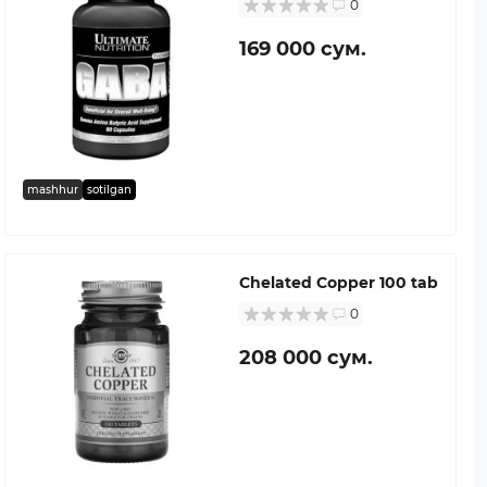
0
169 000 сум.
mashhur
sotilgan
Chelated Copper 100 tab
0
208 000 сум.