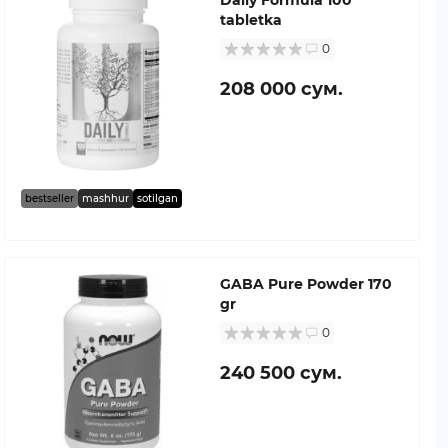
tabletka
0
208 000 сум.
bestseller
mashhur
sotilgan
GABA Pure Powder 170
gr
0
240 500 сум.