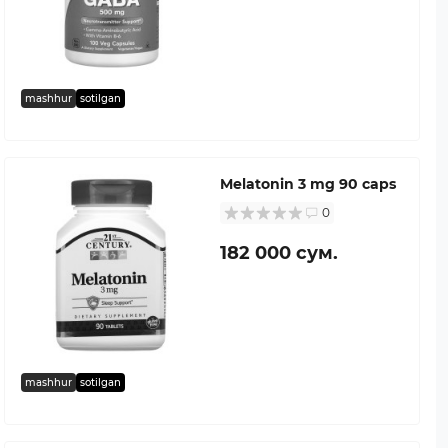
mashhur
sotilgan
Melatonin 3 mg 90 caps
0
182 000 сум.
mashhur
sotilgan