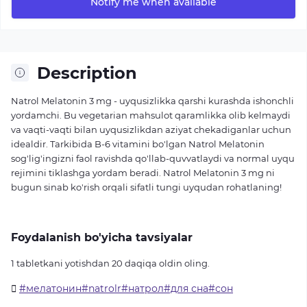
Notify me when available
Description
Natrol Melatonin 3 mg - uyqusizlikka qarshi kurashda ishonchli
yordamchi. Bu vegetarian mahsulot qaramlikka olib kelmaydi
va vaqti-vaqti bilan uyqusizlikdan aziyat chekadiganlar uchun
idealdir. Tarkibida B-6 vitamini bo'lgan Natrol Melatonin
sog'lig'ingizni faol ravishda qo'llab-quvvatlaydi va normal uyqu
rejimini tiklashga yordam beradi. Natrol Melatonin 3 mg ni
bugun sinab ko'rish orqali sifatli tungi uyqudan rohatlaning!
Foydalanish bo'yicha tavsiyalar
1 tabletkani yotishdan 20 daqiqa oldin oling.
#мелатонин#natrolr#натрол#для сна#сон