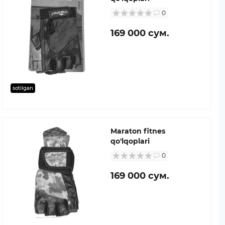
0
169 000 сум.
sotilgan
Maraton fitnes
qo'lqoplari
0
169 000 сум.