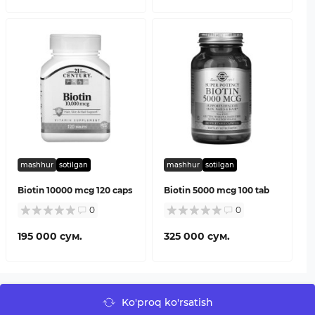
mashhur
sotilgan
mashhur
sotilgan
Biotin 10000 mcg 120 caps
Biotin 5000 mcg 100 tab
0
0
195 000 сум.
325 000 сум.
Ko'proq ko'rsatish