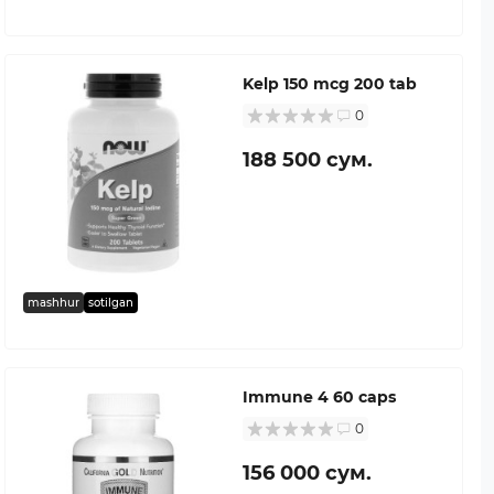
Kelp 150 mcg 200 tab
0
188 500 сум.
mashhur
sotilgan
Immune 4 60 caps
0
156 000 сум.