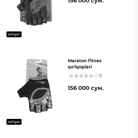
156 000 сум.
sotilgan
Maraton fitnes
qo'lqoplari
0
156 000 сум.
sotilgan