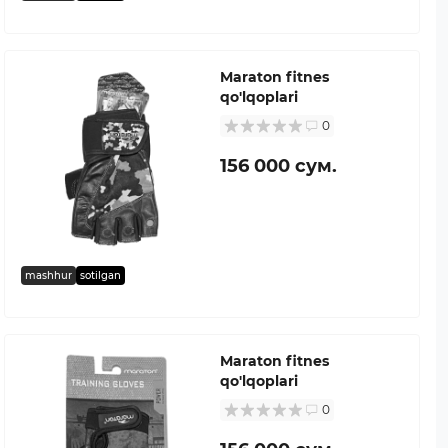
Maraton fitnes
qo'lqoplari
0
156 000 сум.
mashhur
sotilgan
Maraton fitnes
qo'lqoplari
0