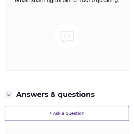
emas. Sharhingizni birinchi bo'lib qoldiring.
Answers & questions
+ Ask a question