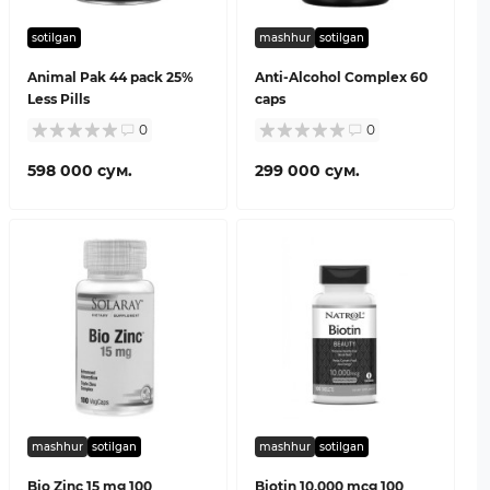
sotilgan
mashhur
sotilgan
Animal Pak 44 pack 25%
Anti-Alcohol Complex 60
Less Pills
caps
0
0
598 000 сум.
299 000 сум.
mashhur
sotilgan
mashhur
sotilgan
Bio Zinc 15 mg 100
Biotin 10,000 mcg 100