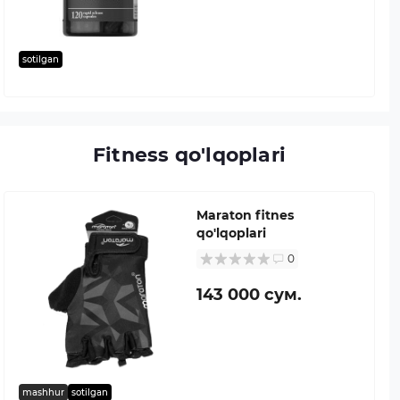
sotilgan
Fitness qo'lqoplari
Maraton fitnes
qo'lqoplari
0
143 000 сум.
mashhur
sotilgan