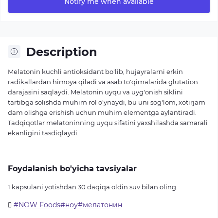
Notify me when available
Description
Melatonin kuchli antioksidant bo'lib, hujayralarni erkin
radikallardan himoya qiladi va asab to'qimalarida glutation
darajasini saqlaydi. Melatonin uyqu va uyg'onish siklini
tartibga solishda muhim rol o'ynaydi, bu uni sog'lom, xotirjam
dam olishga erishish uchun muhim elementga aylantiradi.
Tadqiqotlar melatoninning uyqu sifatini yaxshilashda samarali
ekanligini tasdiqlaydi.
Foydalanish bo'yicha tavsiyalar
1 kapsulani yotishdan 30 daqiqa oldin suv bilan oling.
#NOW Foods#ноу#мелатонин