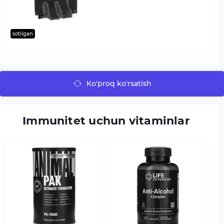
sotilgan
Ko'proq ko'rsatish
Immunitet uchun vitaminlar