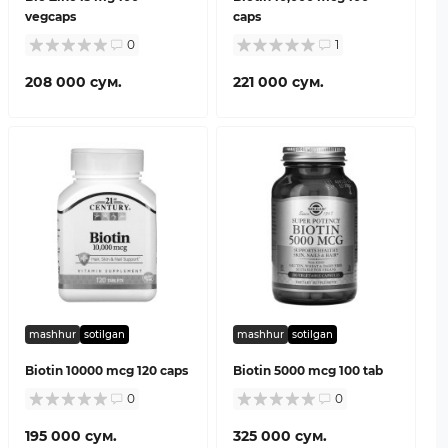
vegcaps
caps
0
1
208 000 сум.
221 000 сум.
mashhur
sotilgan
mashhur
sotilgan
Biotin 10000 mcg 120 caps
Biotin 5000 mcg 100 tab
0
0
195 000 сум.
325 000 сум.