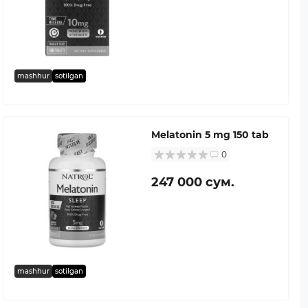
mashhur
sotilgan
Melatonin 5 mg 150 tab
0
247 000 сум.
mashhur
sotilgan