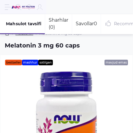
Sharhlar
Savollar
0
Mahsulot tavsifi
Recomm
(0)
Melatonin
Melatonin 3 mg 60 caps
Melatonin 3 mg 60 caps
bestseller
mashhur
sotilgan
mavjud emas