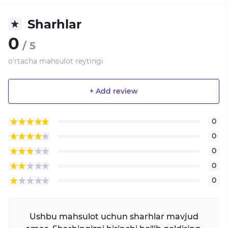
Sharhlar
0
/ 5
o'rtacha mahsulot reytingi
+ Add review
0
0
0
0
0
Ushbu mahsulot uchun sharhlar mavjud