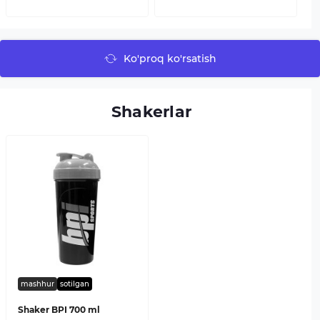
Ko'proq ko'rsatish
Shakerlar
mashhur
sotilgan
Shaker BPI 700 ml