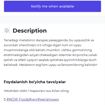
Notify me when available
Description
Tanadagi melatonin darajasi pasayganda, bu uyqusizlik va
surunkali charchoqni o'z ichiga olgan turli xil uyqu
muammolariga olib kelishi mumkin. Ushbu gormonning
etishmasligidan aziyat chekadigan odamlar ko'pincha uxlab
qolish va sifatli uyquni saqlab qolishda qiyinchiliklarga duch
kelishadi.
Melatonin sog'lom uyqu va farovonlikning kalitidir!
Foydalanish bo'yicha tavsiyalar
Yotishdan oldin 1 kapsulani suv bilan oling.
#NOW Foods#ноу#мелатонин