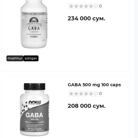
0
234 000 сум.
mashhur
sotilgan
GABA 500 mg 100 caps
0
208 000 сум.