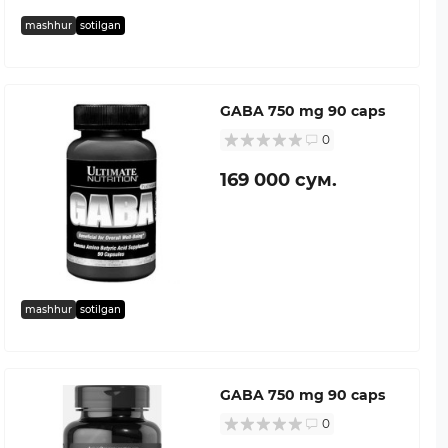
mashhur
sotilgan
GABA 750 mg 90 caps
0
169 000 сум.
mashhur
sotilgan
GABA 750 mg 90 caps
0