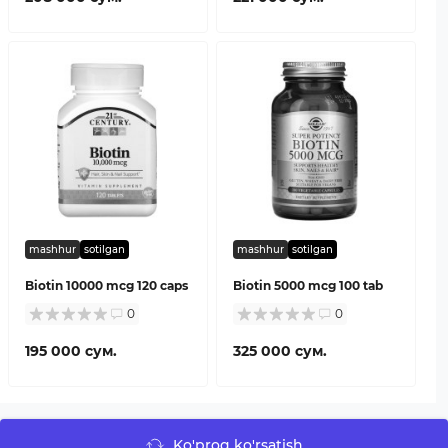
mashhur
sotilgan
mashhur
sotilgan
Biotin 10000 mcg 120 caps
Biotin 5000 mcg 100 tab
0
0
195 000 сум.
325 000 сум.
Ko'proq ko'rsatish