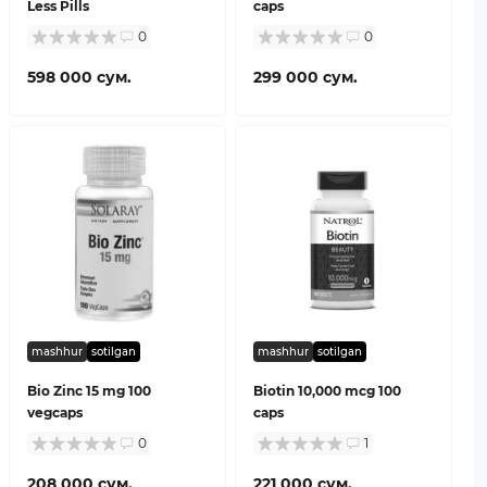
Less Pills
caps
0
0
598 000 сум.
299 000 сум.
mashhur
sotilgan
mashhur
sotilgan
Bio Zinc 15 mg 100
Biotin 10,000 mcg 100
vegcaps
caps
0
1
208 000 сум.
221 000 сум.