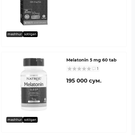
mashhur
sotilgan
Melatonin 5 mg 60 tab
1
195 000 сум.
mashhur
sotilgan