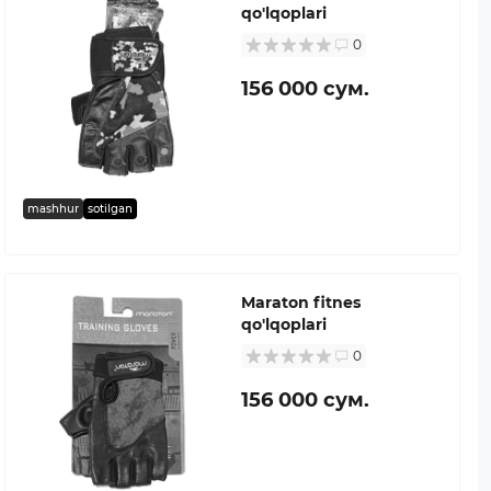
qo'lqoplari
0
156 000 сум.
mashhur
sotilgan
Maraton fitnes
qo'lqoplari
0
156 000 сум.