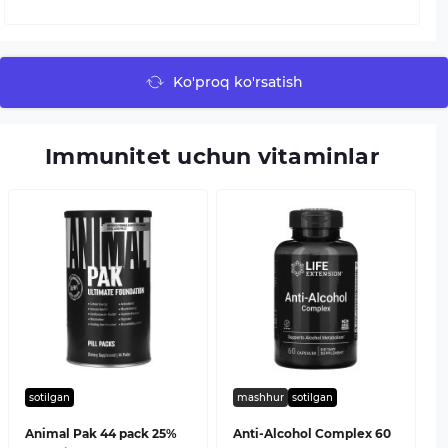
Ko'proq ko'rsatish
Immunitet uchun vitaminlar
sotilgan
mashhur
sotilgan
Animal Pak 44 pack 25%
Anti-Alcohol Complex 60