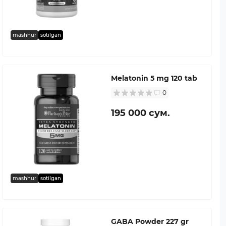
mashhur
sotilgan
Melatonin 5 mg 120 tab
0
195 000 сум.
mashhur
sotilgan
GABA Powder 227 gr