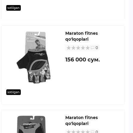
sotilgan
Maraton fitnes
qo'lqoplari
0
156 000 сум.
sotilgan
Maraton fitnes
qo'lqoplari
0