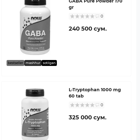
GABA Pure Powder 170
gr
0
240 500 сум.
bestseller
mashhur
sotilgan
L-Tryptophan 1000 mg
60 tab
0
325 000 сум.