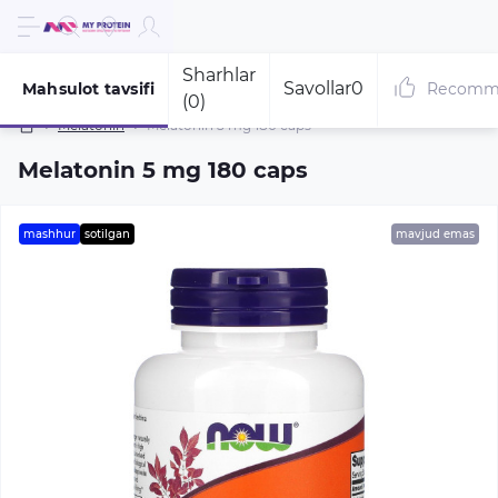
Sharhlar
Savollar
0
Mahsulot tavsifi
Recomm
(0)
Melatonin
Melatonin 5 mg 180 caps
Melatonin 5 mg 180 caps
mashhur
sotilgan
mavjud emas