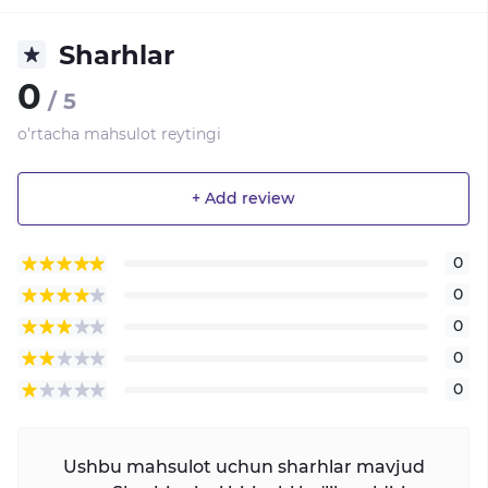
Sharhlar
0
/ 5
o'rtacha mahsulot reytingi
+ Add review
0
0
0
0
0
Ushbu mahsulot uchun sharhlar mavjud