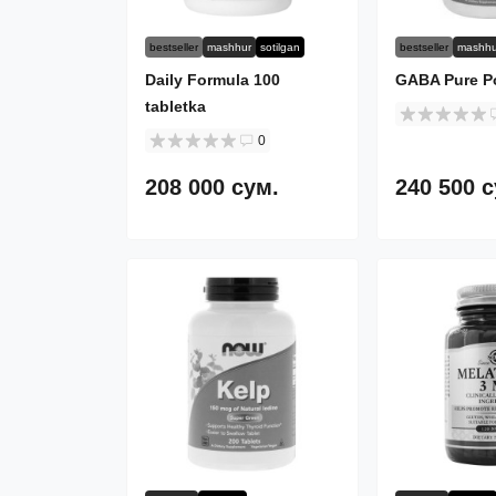
bestseller
mashhur
sotilgan
bestseller
mashhu
Daily Formula 100
GABA Pure P
tabletka
0
208 000 сум.
240 500 