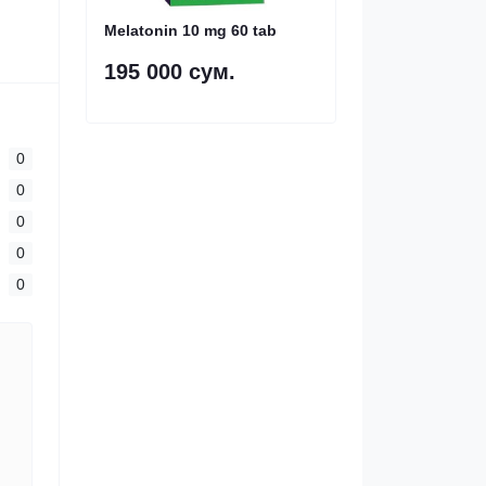
Melatonin 10 mg 60 tab
195 000 сум.
0
0
0
0
0