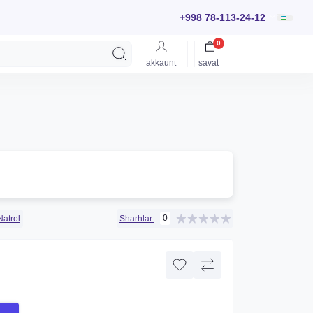
+998 78-113-24-12
0
akkaunt
savat
0
Natrol
Sharhlar: