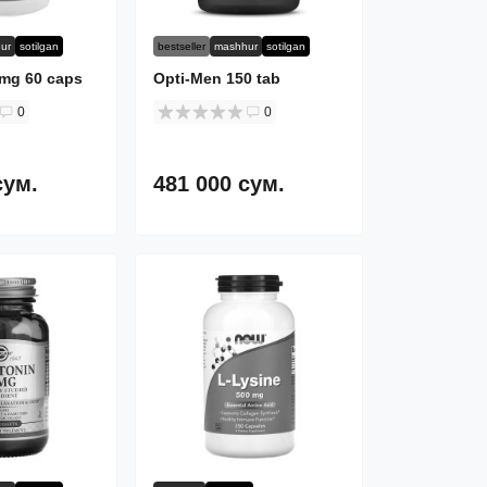
ur
sotilgan
bestseller
mashhur
sotilgan
 mg 60 caps
Opti-Men 150 tab
0
0
сум.
481 000 сум.