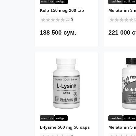
mashhur
sotilgan
mashhur
sotilgan
Kelp 150 mcg 200 tab
Melatonin 3 
0
188 500 сум.
221 000 
mashhur
sotilgan
mashhur
sotilgan
L-lysine 500 mg 50 caps
Melatonin 5 