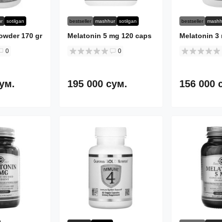
r
sotilgan
bestseller
mashhur
sotilgan
bestseller
mashh
owder 170 gr
Melatonin 5 mg 120 caps
Melatonin 3
0
0
сум.
195 000 сум.
156 000 