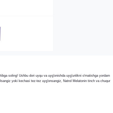
artibga soling! Ushbu dori uyqu va uyg'onishda uyg'unlikni o'rnatishga yordam
angiz yoki kechasi tez-tez uyg'onsangiz, Natrol Melatonin tinch va chuqur