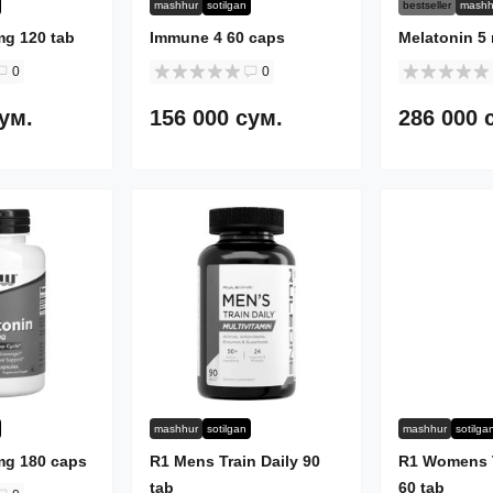
mashhur
sotilgan
bestseller
mashh
mg 120 tab
Immune 4 60 caps
Melatonin 5
0
0
сум.
156 000 сум.
286 000 
mashhur
sotilgan
mashhur
sotilga
mg 180 caps
R1 Mens Train Daily 90
R1 Womens T
tab
60 tab