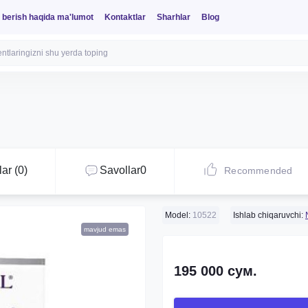
 berish haqida ma'lumot
Kontaktlar
Sharhlar
Blog
ar (0)
Savollar
0
Recommended
Model:
10522
Ishlab chiqaruvchi:
mavjud emas
195 000 сум.