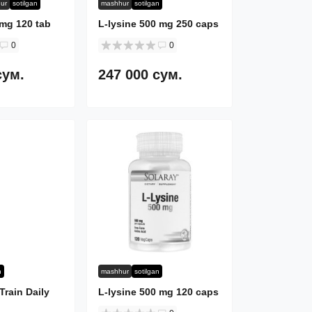
ur
sotilgan
mashhur
sotilgan
 mg 120 tab
L-lysine 500 mg 250 caps
0
0
сум.
247 000 сум.
n
mashhur
sotilgan
rain Daily
L-lysine 500 mg 120 caps