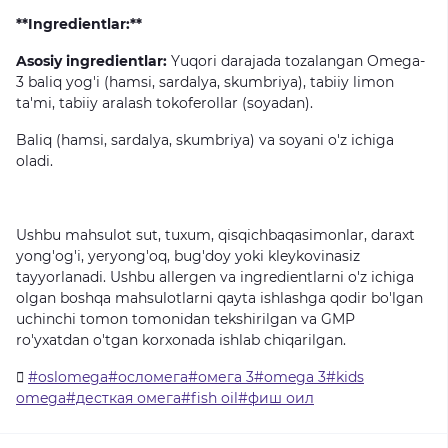
**Ingredientlar:**
Asosiy ingredientlar:
Yuqori
darajada
tozalangan
Omega-
3
baliq
yog'i
(hamsi,
sardalya,
skumbriya),
tabiiy
limon
ta'mi,
tabiiy
aralash
tokoferollar
(soyadan).
Baliq
(hamsi,
sardalya,
skumbriya)
va
soyani
o'z
ichiga
oladi.
Ushbu
mahsulot
sut,
tuxum,
qisqichbaqasimonlar,
daraxt
yong'og'i,
yeryong'oq,
bug'doy
yoki
kleykovinasiz
tayyorlanadi.
Ushbu
allergen
va
ingredientlarni
o'z
ichiga
olgan
boshqa
mahsulotlarni
qayta
ishlashga
qodir
bo'lgan
uchinchi
tomon
tomonidan
tekshirilgan
va
GMP
ro'yxatdan
o'tgan
korxonada
ishlab
chiqarilgan.
#oslomega#осломега#омега 3#omega 3#kids
omega#десткая омега#fish oil#фиш оил