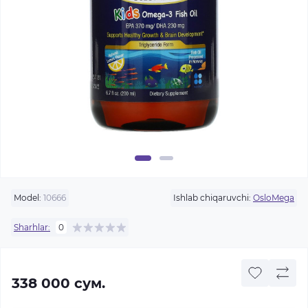
Model:
10666
Ishlab chiqaruvchi:
OsloMega
Sharhlar:
0
338 000 сум.