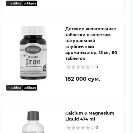
mashhur
sotilgan
Детские жевательные
таблетки с железом,
натуральный
клубничный
ароматизатор, 15 мг, 60
таблеток
0
182 000 сум.
mashhur
sotilgan
Calcium & Magnesium
Liquid 474 ml
0