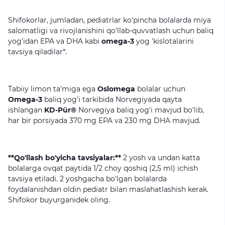
Shifokorlar,
jumladan,
pediatrlar
ko'pincha
bolalarda
miya
salomatligi
va
rivojlanishini
qo'llab-quvvatlash
uchun
baliq
yog'idan
EPA
va
DHA
kabi
omega-3
yog
'kislotalarini
tavsiya
qiladilar*.
Tabiiy
limon
ta'miga
ega
Oslomega
bolalar
uchun
Omega
-3
baliq
yog
'
i
tarkibida
Norvegiyada
qayta
ishlangan
KD
-
P
ü
r
®
Norvegiya
baliq
yog
'
i
mavjud
bo
'
lib
,
har
bir
porsiyada
370
mg
EPA
va
230
mg
DHA
mavjud
.
**Qo'llash bo'yicha tavsiyalar:**
2
yosh
va
undan
katta
bolalarga
ovqat
paytida
1/2
choy
qoshiq
(2,5
ml)
ichish
tavsiya
etiladi.
2
yoshgacha
bo'lgan
bolalarda
foydalanishdan
oldin
pediatr
bilan
maslahatlashish
kerak.
Shifokor
buyurganidek
oling.