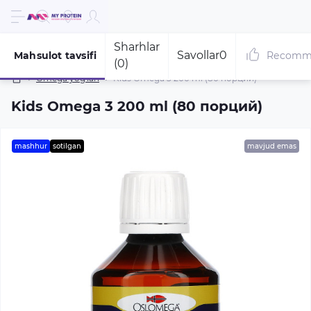
Sharhlar
Savollar
0
Mahsulot tavsifi
Recomm
(0)
Omega yog'lari
Kids Omega 3 200 ml (80 порций)
Kids Omega 3 200 ml (80 порций)
mashhur
sotilgan
mavjud emas