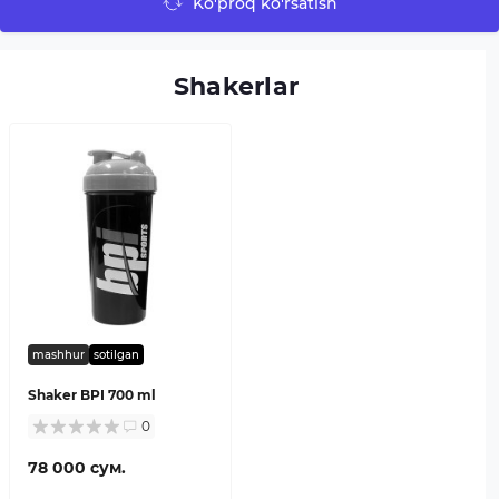
Ko'proq ko'rsatish
Shakerlar
mashhur
sotilgan
Shaker BPI 700 ml
0
78 000 сум.