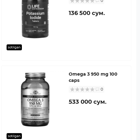
0
136 500 сум.
sotilgan
Omega 3 950 mg 100
caps
0
533 000 сум.
sotilgan