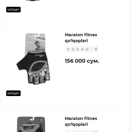
sotilgan
Maraton fitnes
qo'lqoplari
0
156 000 сум.
sotilgan
Maraton fitnes
qo'lqoplari