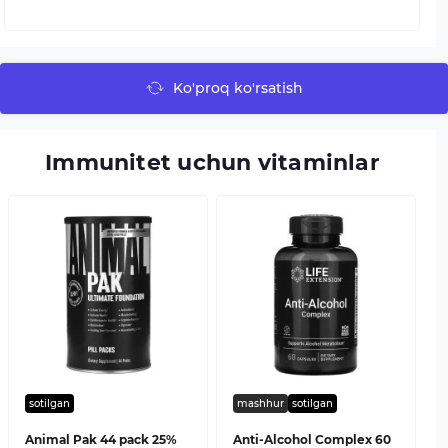
Ko'proq ko'rsatish
Immunitet uchun vitaminlar
sotilgan
mashhur
sotilgan
Animal Pak 44 pack 25%
Anti-Alcohol Complex 60