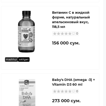
Витамин C в жидкой
форме, натуральный
апельсиновый вкус,
118,5 мл
0
156 000 сум.
mashhur
sotilgan
Baby's DHA (omega -3) +
Vitamin D3 60 ml
0
273 000 сум.