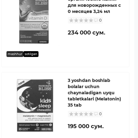
для новорожденных с
0 месяцев 3,24 мл
0
234 000 сум.
mashhur
sotilgan
3 yoshdan boshlab
bolalar uchun
chaynaladigan uyqu
tabletkalari (Melatonin)
35 tab
0
195 000 сум.