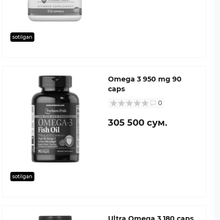
sotilgan
Omega 3 950 mg 90
caps
0
305 500 сум.
sotilgan
Ultra Omega 3 180 caps