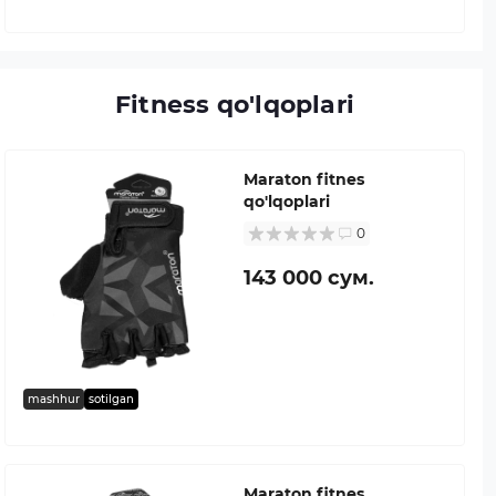
Fitness qo'lqoplari
Maraton fitnes
qo'lqoplari
0
143 000 сум.
mashhur
sotilgan
Maraton fitnes