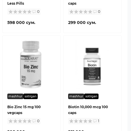
Less Pills
caps
0
0
598 000 сум.
299 000 сум.
mashhur
sotilgan
mashhur
sotilgan
Bio Zinc 15 mg 100
Biotin 10,000 mcg 100
vegcaps
caps
0
1