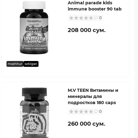
Animal parade kids
immune booster 90 tab
0
208 000 сум.
mashhur
sotilgan
M.V TEEN Витамины и
минералы для
подростков 180 caps
0
260 000 сум.