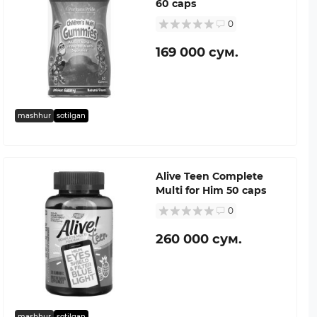
60 caps
0
169 000 сум.
mashhur
sotilgan
Alive Teen Complete
Multi for Him 50 caps
0
260 000 сум.
mashhur
sotilgan