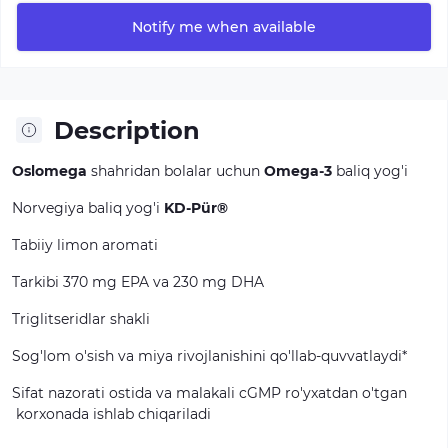
Notify me when available
Description
Oslomega
shahridan
bolalar
uchun
Omega-3
baliq
yog'i
Norvegiya
baliq
yog'i
KD-Pür®
Tabiiy
limon
aromati
Tarkibi
370
mg
EPA
va
230
mg
DHA
Triglitseridlar
shakli
Sog'lom
o'sish
va
miya
rivojlanishini
qo'llab-quvvatlaydi*
Sifat
nazorati
ostida
va
malakali
cGMP
ro'yxatdan
o'tgan
korxonada
ishlab
chiqariladi