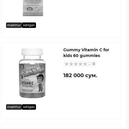
mashhur
sotilgan
Gummy Vitamin C for
kids 60 gummies
0
182 000 сум.
mashhur
sotilgan