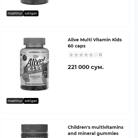
mashhur
sotilgan
Alive Multi Vitamin Kids
60 caps
0
221 000 сум.
mashhur
sotilgan
Children's multivitamins
and mineral gummies