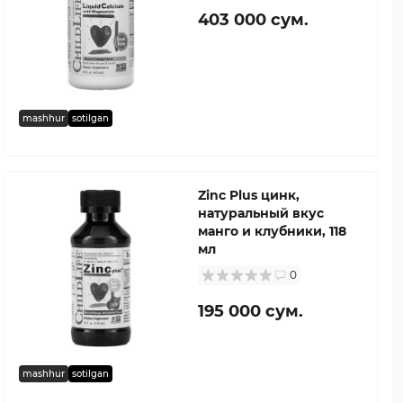
403 000 сум.
mashhur
sotilgan
Zinc Plus цинк,
натуральный вкус
манго и клубники, 118
мл
0
195 000 сум.
mashhur
sotilgan