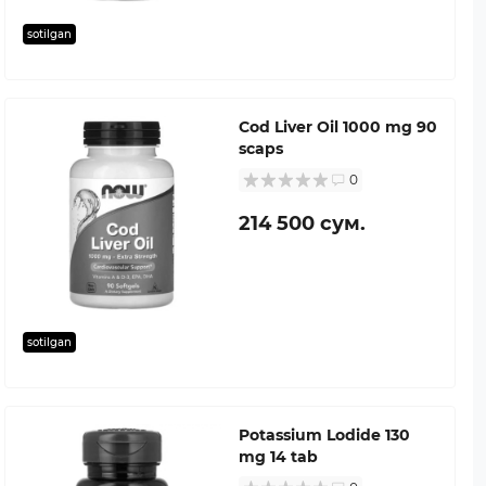
sotilgan
Cod Liver Oil 1000 mg 90
scaps
0
214 500 сум.
sotilgan
Potassium Lodide 130
mg 14 tab