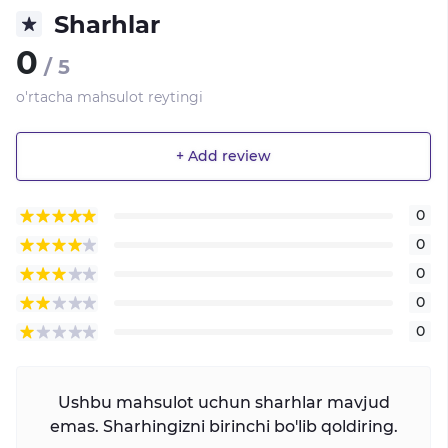
Sharhlar
0
/ 5
o'rtacha mahsulot reytingi
+ Add review
0
0
0
0
0
Ushbu mahsulot uchun sharhlar mavjud
emas. Sharhingizni birinchi bo'lib qoldiring.