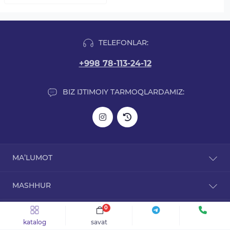
TELEFONLAR:
+998 78-113-24-12
BIZ IJTIMOIY TARMOQLARDAMIZ:
MA’LUMOT
Yetkazib berish haqida ma'lumot
MASHHUR
Biz haqimizda
Maxfiylik siyosati
L-karnitinlar
0
BIZNING MANZIL
Mahsulot kafolati
Arginin
katalog
savat
Kontaktlar