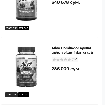
340 678 сум.
mashhur
sotilgan
Alive Homilador ayollar
uchun vitaminlar 75 tab
0
286 000 сум.
mashhur
sotilgan