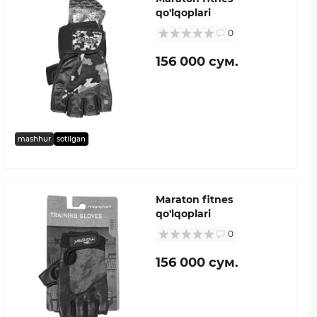
qo'lqoplari
0
156 000 сум.
mashhur
sotilgan
Maraton fitnes
qo'lqoplari
0
156 000 сум.