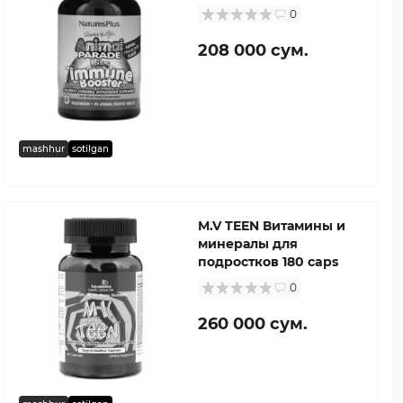
0
208 000 сум.
mashhur
sotilgan
M.V TEEN Витамины и
минералы для
подростков 180 caps
0
260 000 сум.