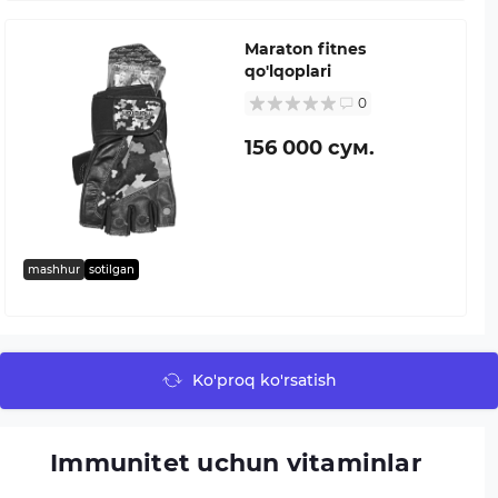
Maraton fitnes
qo'lqoplari
0
156 000 сум.
mashhur
sotilgan
Ko'proq ko'rsatish
Immunitet uchun vitaminlar