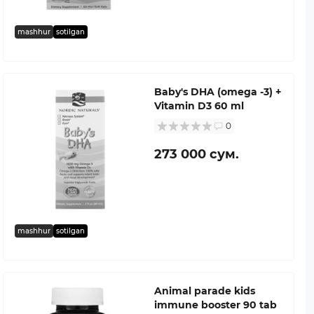
mashhur
sotilgan
Baby's DHA (omega -3) +
Vitamin D3 60 ml
0
273 000 сум.
mashhur
sotilgan
Animal parade kids
immune booster 90 tab