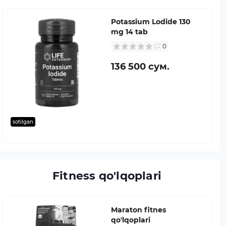
Potassium Lodide 130
mg 14 tab
0
136 500 сум.
sotilgan
Fitness qo'lqoplari
Maraton fitnes
qo'lqoplari