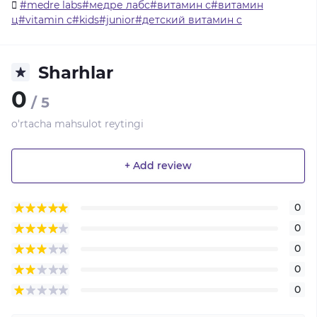
#medre labs#медре лабс#витамин с#витамин
ц#vitamin c#kids#junior#детский витамин с
Sharhlar
0
/ 5
o'rtacha mahsulot reytingi
+ Add review
0
0
0
0
0