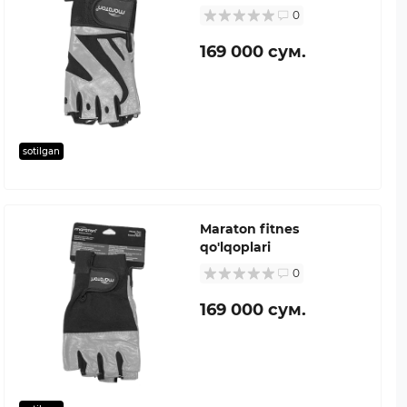
0
169 000 сум.
sotilgan
Maraton fitnes
qo'lqoplari
0
169 000 сум.