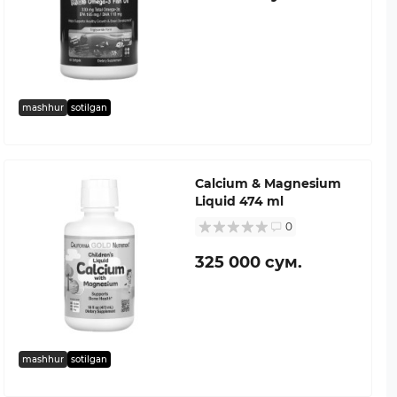
mashhur
sotilgan
Calcium & Magnesium
Liquid 474 ml
0
325 000 сум.
mashhur
sotilgan