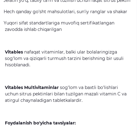
Jelatin
yo'q,
tabiiy
ta'm
va
tuzilish
uchun
faqat
sitrus
pektin
Hech
qanday
go'sht
mahsulotlari,
sun'iy
ranglar
va
shakar
Yuqori
sifat
standartlariga
muvofiq
sertifikatlangan
zavodda
ishlab
chiqarilgan
Vitables
nafaqat
vitaminlar,
balki
ular
bolalaringizga
sog'lom
va
qiziqarli
turmush
tarzini
berishning
bir
usuli
hisoblanadi.
Vitables Multivitaminlar
sog'lom
va
baxtli
bo'lishlari
uchun
sitrus
pektinlari
bilan
tuzilgan
mazali
vitamin
C
va
atirgul
chaynaladigan
tabletkalardir.
Foydalanish bo'yicha tavsiyalar: