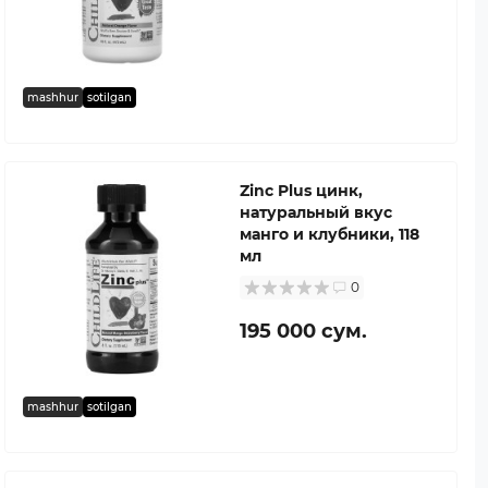
mashhur
sotilgan
Zinc Plus цинк,
натуральный вкус
манго и клубники, 118
мл
0
195 000 сум.
mashhur
sotilgan