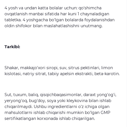
4
yosh
va
undan
katta
bolalar
uchun:
qo'shimcha
ovqatlanish
manbai
sifatida
har
kuni
1
chaynaladigan
tabletka.
4
yoshgacha
bo'lgan
bolalarda
foydalanishdan
oldin
shifokor
bilan
maslahatlashishni
unutmang.
Tarkibi:
Shakar,
makkajo'xori
siropi,
suv,
sitrus
pektinlari,
limon
kislotasi,
natriy
sitrat,
tabiiy
apelsin
ekstrakti,
beta-karotin.
Sut,
tuxum,
baliq,
qisqichbaqasimonlar,
daraxt
yong'og'i,
yeryong'oq,
bug'doy,
soya
yoki
kleykovina
bilan
ishlab
chiqarilmaydi.
Ushbu
ingredientlarni
o'z
ichiga
olgan
mahsulotlarni
ishlab
chiqarishi
mumkin
bo'lgan
GMP
sertifikatlangan
korxonada
ishlab
chiqarilgan.