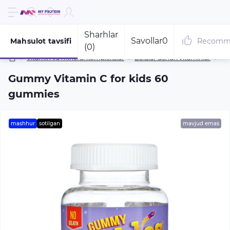
Sharhlar
Savollar
0
Mahsulot tavsifi
Recomm
(0)
Vitamin va mineral komplekslar
Bolalar uchun vitaminlar
Gu
Gummy Vitamin C for kids 60
gummies
mashhur
sotilgan
mavjud emas