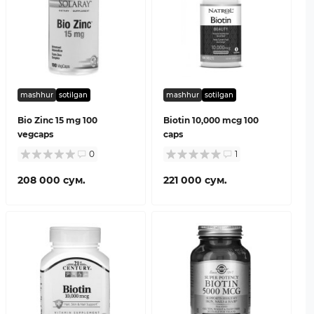
mashhur
sotilgan
mashhur
sotilgan
Bio Zinc 15 mg 100
Biotin 10,000 mcg 100
vegcaps
caps
0
1
208 000 сум.
221 000 сум.