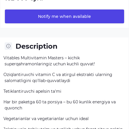
Notify me when available
Description
Vitables
Multivitamin
Masters
–
kichik
superqahramonlaringiz
uchun
kuchli
quvvat!
Oziqlantiruvchi
vitamin
C
va
atirgul
ekstrakti
ularning
salomatligini
qo'llab-quvvatlaydi
Tetiklantiruvchi
apelsin
ta'mi
Har
bir
paketga
60
ta
porsiya
–
bu
60
kunlik
energiya
va
quvonch
Vegetarianlar
va
vegetarianlar
uchun
ideal