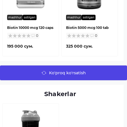
mashhur
sotilgan
mashhur
sotilgan
Biotin 10000 mcg 120 caps
Biotin 5000 mcg 100 tab
0
0
195 000 сум.
325 000 сум.
Ko'proq ko'rsatish
Shakerlar