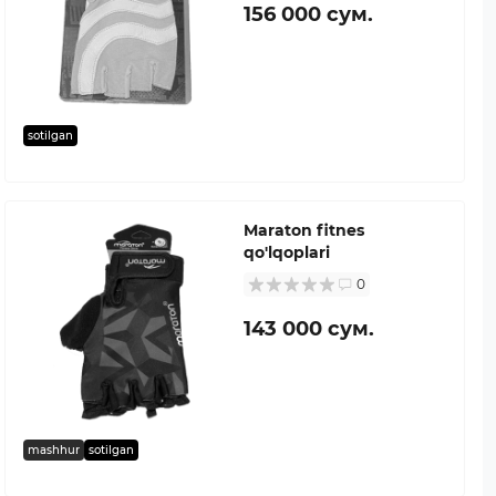
156 000 сум.
sotilgan
Maraton fitnes
qo'lqoplari
0
143 000 сум.
mashhur
sotilgan