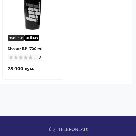
mashhur
sotilgan
Shaker BPI 700 ml
0
78 000 сум.
TELEFONLAR: