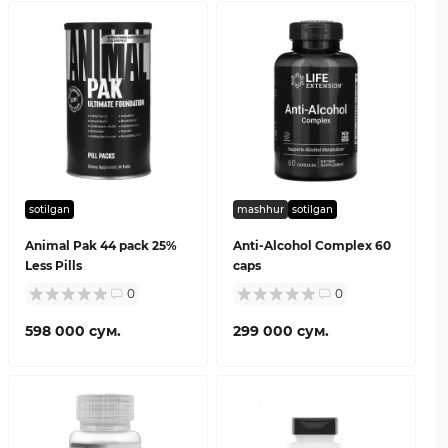
sotilgan
mashhur
sotilgan
Animal Pak 44 pack 25%
Anti-Alcohol Complex 60
Less Pills
caps
0
0
598 000 сум.
299 000 сум.