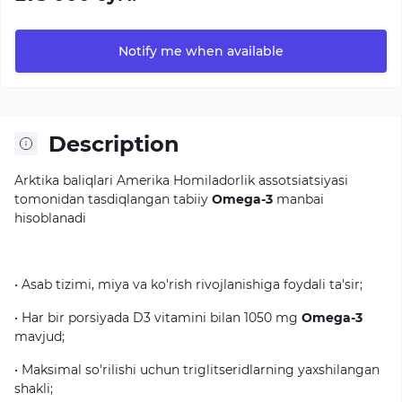
Notify me when available
Description
Arktika
baliqlari
Amerika
Homiladorlik
assotsiatsiyasi
tomonidan
tasdiqlangan
tabiiy
Omega-3
manbai
hisoblanadi
•
Asab
tizimi,
miya
va
ko'rish
rivojlanishiga
foydali
ta'sir;
•
Har
bir
porsiyada
D3
vitamini
bilan
1050
mg
Omega-3
mavjud;
•
Maksimal
so'rilishi
uchun
triglitseridlarning
yaxshilangan
shakli;