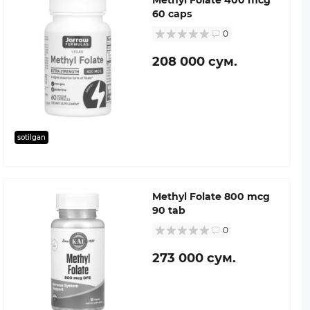
60 caps
0
208 000 сум.
sotilgan
Methyl Folate 800 mcg
90 tab
0
273 000 сум.