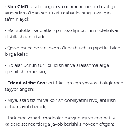
•
Non GMO
tasdiqlangan
va
uchinchi
tomon
tozaligi
sinovidan
o'tgan
sertifikat
mahsulotning
tozaligini
ta'minlaydi;
•
Mahsulotlar
kafolatlangan
tozaligi
uchun
molekulyar
distillashdan
o'tadi;
•
Qo'shimcha
dozani
oson
o'lchash
uchun
pipetka
bilan
birga
keladi;
•
Bolalar
uchun
turli
xil
idishlar
va
aralashmalarga
qo'shilishi
mumkin;
•
Friend of the Sea
sertifikatiga
ega
yovvoyi
baliqlardan
tayyorlangan;
•
Miya,
asab
tizimi
va
ko'rish
qobiliyatini
rivojlantirish
uchun
javob
beradi;
•
Tarkibida
zaharli
moddalar
mavjudligi
va
eng
qat'iy
xalqaro
standartlarga
javob
berishi
sinovdan
o'tgan;