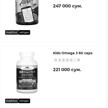
247 000 сум.
mashhur
sotilgan
Kids Omega 3 60 caps
0
221 000 сум.
mashhur
sotilgan