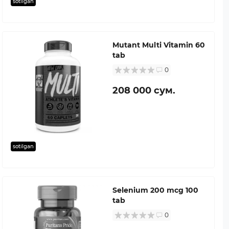
sotilgan
Mutant Multi Vitamin 60
tab
0
208 000 сум.
sotilgan
Selenium 200 mcg 100
tab
0