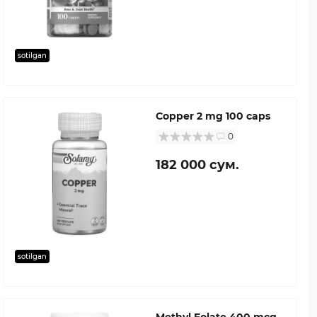
sotilgan
Copper 2 mg 100 caps
0
182 000 сум.
sotilgan
Methyl Folate 400 mcg