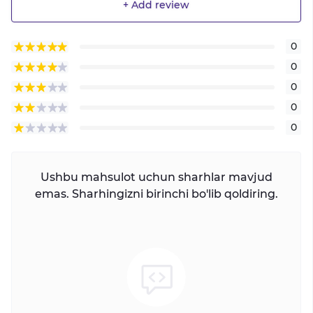
+ Add review
0
0
0
0
0
Ushbu mahsulot uchun sharhlar mavjud
emas. Sharhingizni birinchi bo'lib qoldiring.