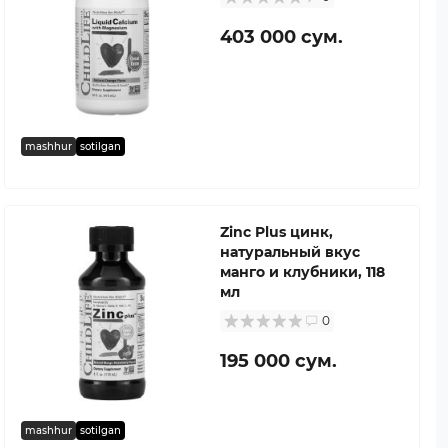
403 000 сум.
mashhur
sotilgan
Zinc Plus цинк,
натуральный вкус
манго и клубники, 118
мл
0
195 000 сум.
mashhur
sotilgan