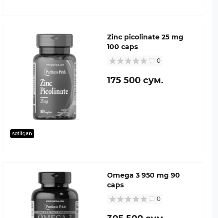
Zinc picolinate 25 mg
100 caps
0
175 500 сум.
sotilgan
Omega 3 950 mg 90
caps
0