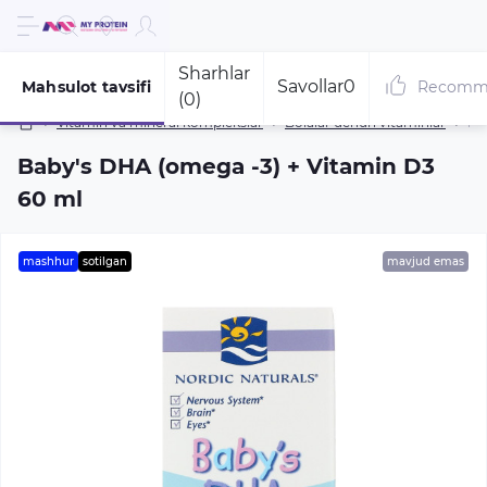
Sharhlar
Savollar
0
Mahsulot tavsifi
Recomm
(0)
Vitamin va mineral komplekslar
Bolalar uchun vitaminlar
Ba
Baby's DHA (omega -3) + Vitamin D3
60 ml
mashhur
sotilgan
mavjud emas