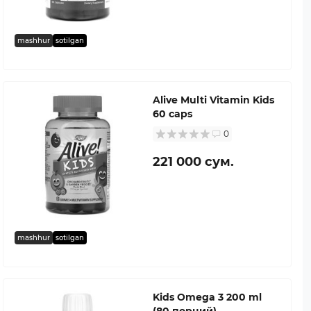
mashhur
sotilgan
Alive Multi Vitamin Kids
60 caps
0
221 000 сум.
mashhur
sotilgan
Kids Omega 3 200 ml
(80 порций)