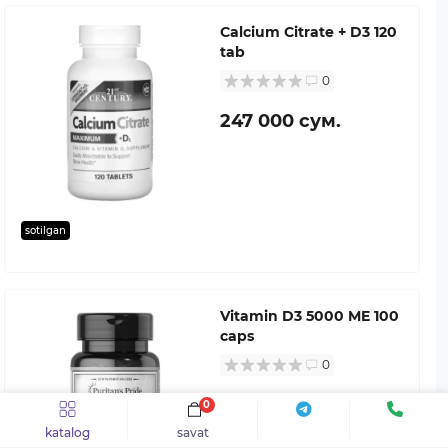
Calcium Citrate + D3 120
tab
0
247 000 сум.
sotilgan
Vitamin D3 5000 ME 100
caps
0
156 000 сум.
0
katalog
savat