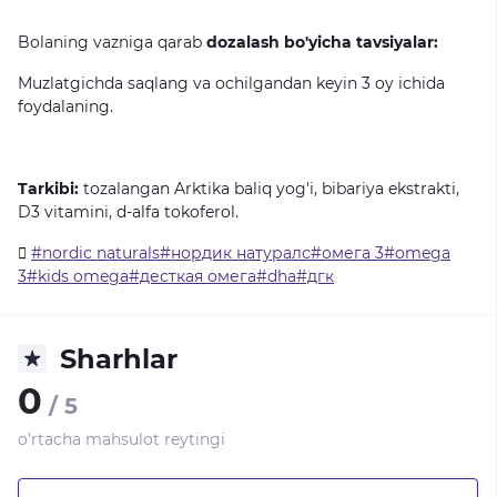
Bolaning
vazniga
qarab
dozalash bo'yicha tavsiyalar:
Muzlatgichda
saqlang
va
ochilgandan
keyin
3
oy
ichida
foydalaning.
Tarkibi
:
tozalangan
Arktika
baliq
yog
'
i
,
bibariya
ekstrakti
,
D
3
vitamini
,
d
-
alfa
tokoferol
.
#nordic naturals#нордик натуралс#омега 3#omega
3#kids omega#десткая омега#dha#дгк
Sharhlar
0
/ 5
o'rtacha mahsulot reytingi