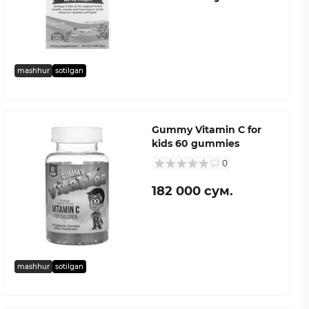
mashhur
sotilgan
Gummy Vitamin C for
kids 60 gummies
0
182 000 сум.
mashhur
sotilgan