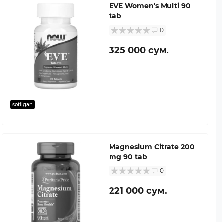
EVE Women's Multi 90
tab
0
325 000 сум.
sotilgan
Magnesium Citrate 200
mg 90 tab
0
221 000 сум.