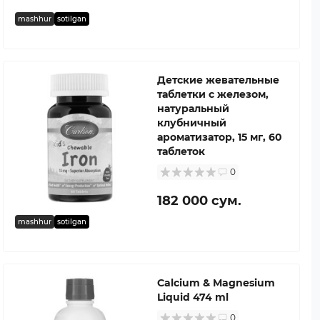
mashhur
sotilgan
Детские жевательные
таблетки с железом,
натуральный
клубничный
ароматизатор, 15 мг, 60
таблеток
0
182 000 сум.
mashhur
sotilgan
Calcium & Magnesium
Liquid 474 ml
0