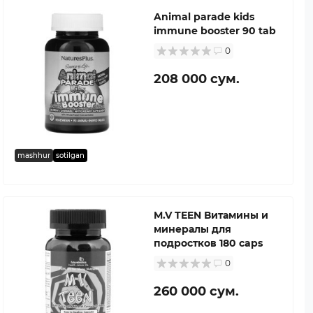
Animal parade kids
immune booster 90 tab
0
208 000 сум.
mashhur
sotilgan
M.V TEEN Витамины и
минералы для
подростков 180 caps
0
260 000 сум.