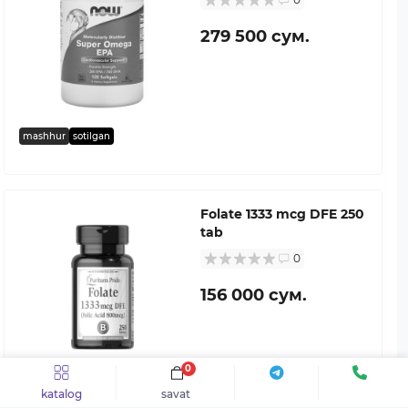
279 500 сум.
mashhur
sotilgan
Folate 1333 mcg DFE 250
tab
0
156 000 сум.
0
katalog
savat
sotilgan