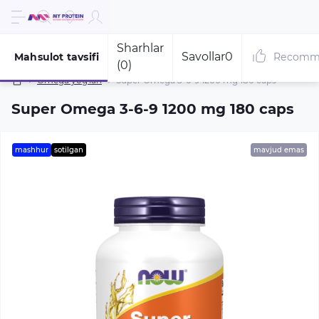
Sharhlar
Savollar
0
Mahsulot tavsifi
Recomm
(0)
Omega yog'lari
Super Omega 3-6-9 1200 mg 180 caps
Super Omega 3-6-9 1200 mg 180 caps
mashhur
sotilgan
mavjud emas