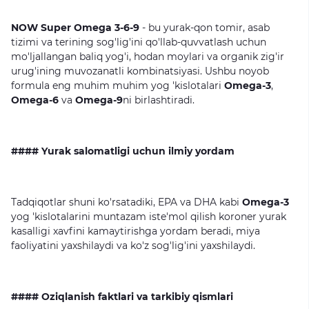
NOW
Super Omega 3-6-9
- bu yurak-qon tomir, asab
tizimi va terining sog'lig'ini qo'llab-quvvatlash uchun
mo'ljallangan baliq yog'i, hodan moylari va organik zig'ir
urug'ining muvozanatli kombinatsiyasi. Ushbu noyob
formula eng muhim muhim yog 'kislotalari
Omega-3
,
Omega-6
va
Omega-9
ni birlashtiradi.
#### Yurak salomatligi uchun ilmiy yordam
Tadqiqotlar shuni ko'rsatadiki, EPA va DHA kabi
Omega-3
yog 'kislotalarini muntazam iste'mol qilish koroner yurak
kasalligi xavfini kamaytirishga yordam beradi, miya
faoliyatini yaxshilaydi va ko'z sog'lig'ini yaxshilaydi.
#### Oziqlanish faktlari va tarkibiy qismlari