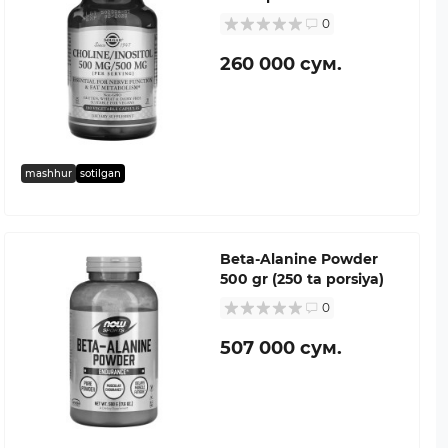
0
260 000 сум.
mashhur
sotilgan
Beta-Alanine Powder
500 gr (250 ta porsiya)
0
507 000 сум.