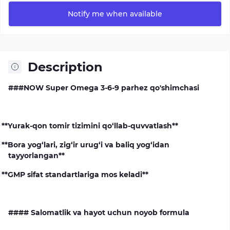
Notify me when available
Description
###NOW Super Omega 3-6-9 parhez qo'shimchasi
**Yurak-qon tomir tizimini qo‘llab-quvvatlash**
**Bora yog‘lari, zig‘ir urug‘i va baliq yog‘idan
tayyorlangan**
**GMP sifat standartlariga mos keladi**
#### Salomatlik va hayot uchun noyob formula