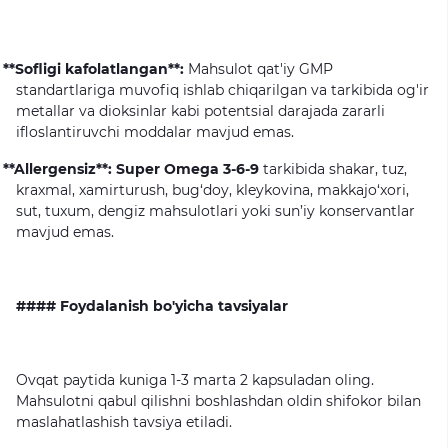
**Sofligi kafolatlangan**:
Mahsulot qat'iy GMP
standartlariga muvofiq ishlab chiqarilgan va tarkibida og'ir
metallar va dioksinlar kabi potentsial darajada zararli
ifloslantiruvchi moddalar mavjud emas.
**Allergensiz**:
Super Omega 3-6-9
tarkibida shakar, tuz,
kraxmal, xamirturush, bug‘doy, kleykovina, makkajo‘xori,
sut, tuxum, dengiz mahsulotlari yoki sun’iy konservantlar
mavjud emas.
#### Foydalanish bo'yicha tavsiyalar
Ovqat paytida kuniga 1-3 marta 2 kapsuladan oling.
Mahsulotni qabul qilishni boshlashdan oldin shifokor bilan
maslahatlashish tavsiya etiladi.