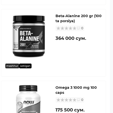
Beta-Alanine 200 gr (100
ta porsiya)
0
364 000 сум.
mashhur
sotilgan
Omega 3 1000 mg 100
caps
0
175 500 сум.