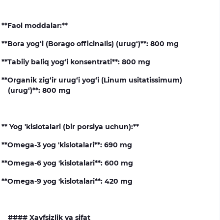
**Faol moddalar:**
**Bora yog‘i (Borago officinalis) (urug‘)**: 800 mg
**Tabiiy baliq yog‘i konsentrati**: 800 mg
**Organik zig‘ir urug‘i yog‘i (Linum usitatissimum)
(urug‘)**: 800 mg
** Yog 'kislotalari (bir porsiya uchun):**
**Omega-3 yog 'kislotalari**: 690 mg
**Omega-6 yog 'kislotalari**: 600 mg
**Omega-9 yog 'kislotalari**: 420 mg
#### Xavfsizlik va sifat