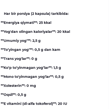
Har bir porsiya (2 kapsula) tarkibida:
**Energiya qiymati**: 25 kkal
**Yog'dan olingan kaloriyalar**: 20 kkal
**Umumiy yog‘**: 2,5 g
**To‘yingan yog‘**: 0,5 g dan kam
**Trans yog'lar**: 0 g
**Ko‘p to‘yinmagan yog‘lar**: 1,5 g
**Mono to'yinmagan yog'lar**: 0,5 g
**Xolesterin**: 0 mg
**Oqsil**: 0,5 g
**E vitamini (di-alfa tokoferol)**: 20 IU