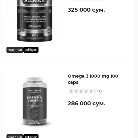
325 000 сум.
mashhur
sotilgan
Omega 3 1000 mg 100
caps
0
286 000 сум.
mashhur
sotilgan