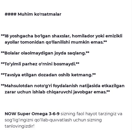
#### Muhim ko'rsatmalar
**18 yoshgacha bo'lgan shaxslar, homilador yoki emizikli
ayollar tomonidan qo'llanilishi mumkin emas.**
**Bolalar olaolmaydigan joyda saqlang.**
**To‘yimli parhez o‘rnini bosmaydi.**
**Tavsiya etilgan dozadan oshib ketmang.**
**Mahsulotdan noto'g'ri foydalanish natijasida etkazilgan
zarar uchun ishlab chiqaruvchi javobgar emas.**
NOW
Super Omega 3-6-9
sizning faol hayot tarzingiz va
sog'lig'ingizni qo'llab-quvvatlash uchun sizning
tanlovingizdir!