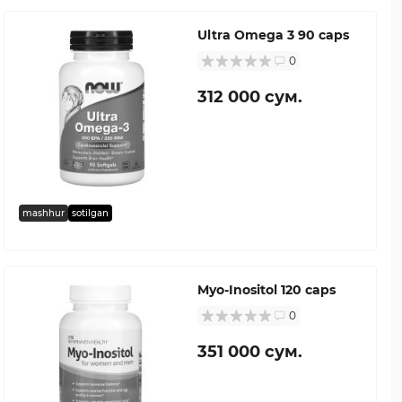
Ultra Omega 3 90 caps
0
312 000 сум.
mashhur
sotilgan
Myo-Inositol 120 caps
0
351 000 сум.