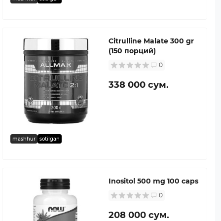
Citrulline Malate 300 gr
(150 порций)
0
338 000 сум.
mashhur
sotilgan
Inositol 500 mg 100 caps
0
208 000 сум.