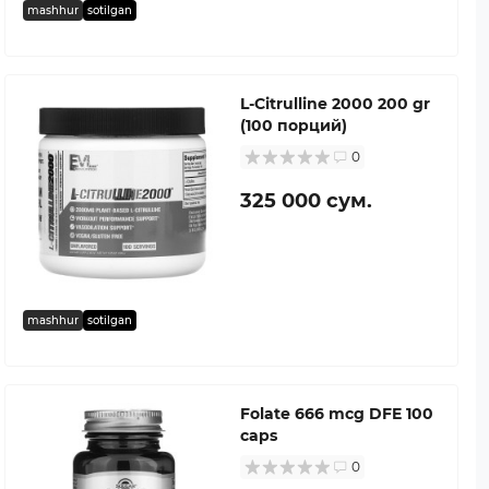
mashhur
sotilgan
L-Citrulline 2000 200 gr
(100 порций)
0
325 000 сум.
mashhur
sotilgan
Folate 666 mcg DFE 100
caps
0