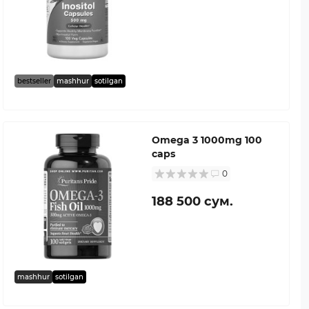
bestseller
mashhur
sotilgan
Omega 3 1000mg 100
caps
0
188 500 сум.
mashhur
sotilgan