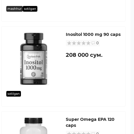
mashhur
sotilgan
Inositol 1000 mg 90 caps
0
208 000 сум.
sotilgan
Super Omega EPA 120
caps
0