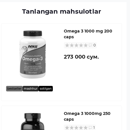
Tanlangan mahsulotlar
Omega 3 1000 mg 200
caps
0
273 000 сум.
bestseller
mashhur
sotilgan
Omega 3 1000mg 250
caps
1