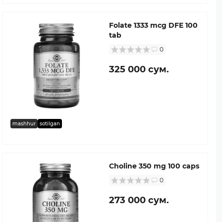
Folate 1333 mcg DFE 100
tab
0
325 000 сум.
mashhur
sotilgan
Choline 350 mg 100 caps
0
273 000 сум.