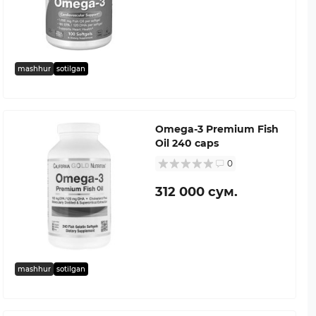
mashhur
sotilgan
Omega-3 Premium Fish
Oil 240 caps
0
312 000 сум.
mashhur
sotilgan