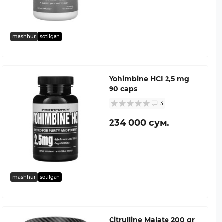
mashhur
sotilgan
Yohimbine HCI 2,5 mg
90 caps
3
234 000 сум.
mashhur
sotilgan
Citrulline Malate 200 gr