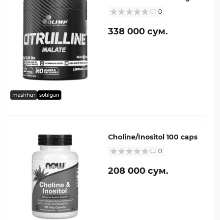
0
338 000 сум.
mashhur
sotilgan
Choline/Inositol 100 caps
0
208 000 сум.