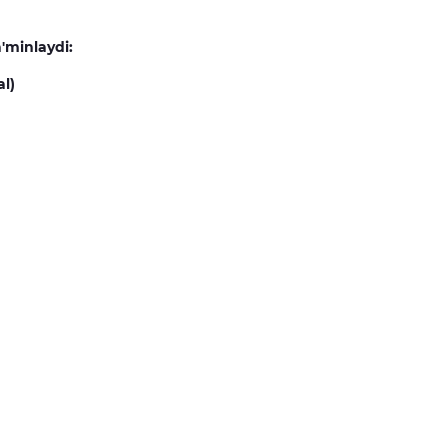
a'minlaydi:
al)