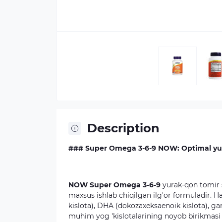
Description
### Super Omega 3-6-9 NOW: Optimal yu
NOW
Super Omega 3-6-9
yurak-qon tomir 
maxsus ishlab chiqilgan ilg'or formuladir. Ha
kislota), DHA (dokozaxeksaenoik kislota), g
muhim yog 'kislotalarining noyob birikmasi m