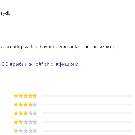
aydi.
alomatligi va faol hayot tarzini saqlash uchun sizning
 6 9 #рыбий жир#fish oil#фиш оил