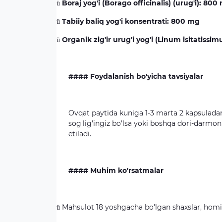
Boraj yog'i (Borago officinalis) (urug'i): 800
ü
Tabiiy baliq yog'i konsentrati: 800 mg
ü
Organik zig'ir urug'i yog'i (Linum isitatissi
ü
#### Foydalanish bo'yicha tavsiyalar
Ovqat paytida kuniga 1-3 marta 2 kapsuladan 
sog'lig'ingiz bo'lsa yoki boshqa dori-darmonl
etiladi.
#### Muhim ko'rsatmalar
Mahsulot 18 yoshgacha bo'lgan shaxslar, homil
ü