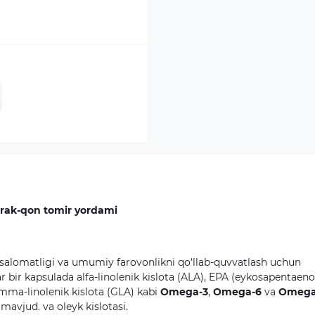
rak-qon tomir yordami
salomatligi va umumiy farovonlikni qo'llab-quvvatlash uchun
r bir kapsulada alfa-linolenik kislota (ALA), EPA (eykosapentaeno
amma-linolenik kislota (GLA) kabi
Omega-3
,
Omega-6
va
Omega
avjud. va oleyk kislotasi.