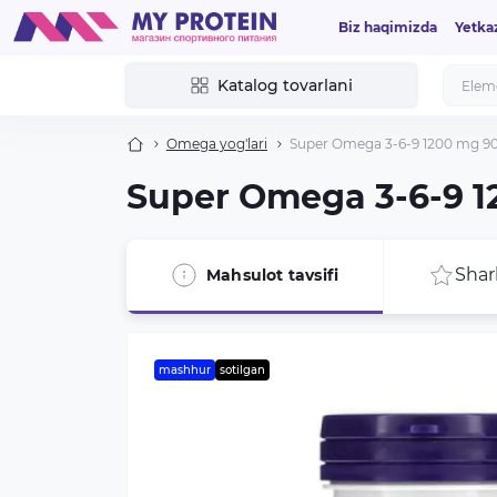
Biz haqimizda
Yetka
Katalog tovarlani
Omega yog'lari
Super Omega 3-6-9 1200 mg 90
Super Omega 3-6-9 1
Shar
Mahsulot tavsifi
mashhur
sotilgan