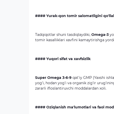
#### Yurak-qon tomir salomatligini qo'll
Tadqiqotlar shuni tasdiqlaydiki,
Omega-3
yo
tomir kasalliklari xavfini kamaytirishga yor
#### Yuqori sifat va xavfsizlik
Super Omega 3-6-9
qat'iy GMP (Yaxshi ishla
yog'i, hodan yog'i va organik zig'ir urug'inin
zararli ifloslantiruvchi moddalardan xoli.
#### Oziqlanish ma'lumotlari va faol mod