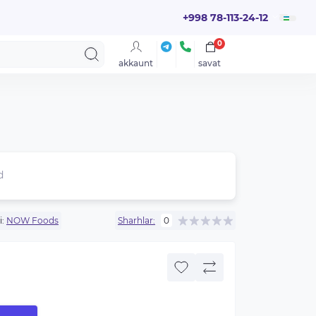
+998 78-113-24-12
0
akkaunt
savat
d
i:
NOW Foods
Sharhlar:
0