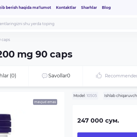
zib berish haqida ma'lumot
Kontaktlar
Sharhlar
Blog
 caps
200 mg 90 caps
hlar (0)
Savollar
0
Recommende
Model:
10505
Ishlab chiqaruvch
mavjud emas
247 000 сум.