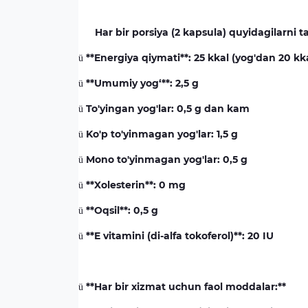
Har bir porsiya (2 kapsula) quyidagilarni t
**Energiya qiymati**: 25 kkal (yog'dan 20 kk
ü
**Umumiy yog‘**: 2,5 g
ü
To'yingan yog'lar: 0,5 g dan kam
ü
Ko'p to'yinmagan yog'lar: 1,5 g
ü
Mono to'yinmagan yog'lar: 0,5 g
ü
**Xolesterin**: 0 mg
ü
**Oqsil**: 0,5 g
ü
**E vitamini (di-alfa tokoferol)**: 20 IU
ü
**Har bir xizmat uchun faol moddalar:**
ü