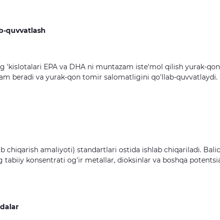
ab-quvvatlash
g 'kislotalari EPA va DHA ni muntazam iste'mol qilish yurak-qon
dam beradi va yurak-qon tomir salomatligini qo'llab-quvvatlaydi.
b chiqarish amaliyoti) standartlari ostida ishlab chiqariladi. Bali
g tabiiy konsentrati og'ir metallar, dioksinlar va boshqa potentsi
dalar