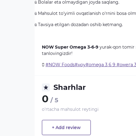
Bolalar eta olmaydigan joyda saqlang.
ü
Mahsulot to'yimli ovqatlanish o'rnini bosa olm
ü
Tavsiya etilgan dozadan oshib ketmang.
ü
NOW
Super Omega 3-6-9
yurak-qon tomir s
tanlovingizdir!
#NOW Foods#ноу#omega 3 6 9 #омега 3
Sharhlar
0
/ 5
o'rtacha mahsulot reytingi
+ Add review