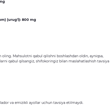
 mg
mum) (urug'i): 800 mg
oling. Mahsulotni qabul qilishni boshlashdan oldin, ayniqsa,
arni qabul qilsangiz, shifokoringiz bilan maslahatlashish tavsiya
ador va emizikli ayollar uchun tavsiya etilmaydi.