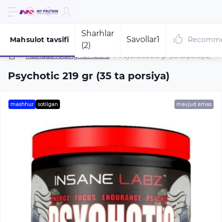
Sharhlar
Savollar
1
Mahsulot tavsifi
Recomm
(2)
Mashqdan oldingi kompleks
Psychotic 219 gr (35 ta porsiya)
Psychotic 219 gr (35 ta porsiya)
mashhur
sotilgan
mavjud emas