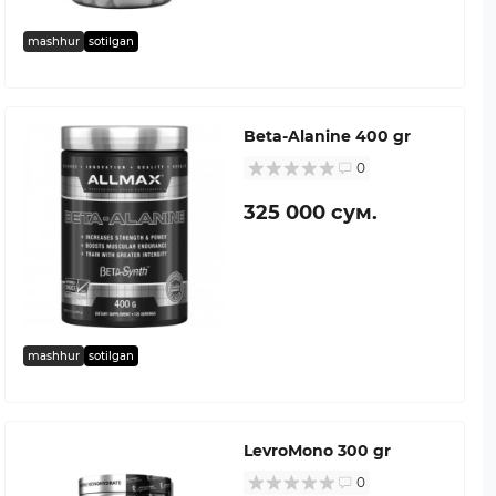
mashhur
sotilgan
Beta-Alanine 400 gr
0
325 000 сум.
mashhur
sotilgan
LevroMono 300 gr
0