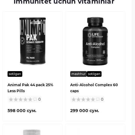
Immunitet uchun vitaminlar
sotilgan
mashhur
sotilgan
Animal Pak 44 pack 25%
Anti-Alcohol Complex 60
Less Pills
caps
0
0
598 000 сум.
299 000 сум.