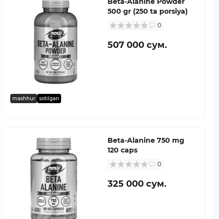
Beta-Alanine Powder
500 gr (250 ta porsiya)
0
507 000 сум.
mashhur
sotilgan
Beta-Alanine 750 mg
120 caps
0
325 000 сум.