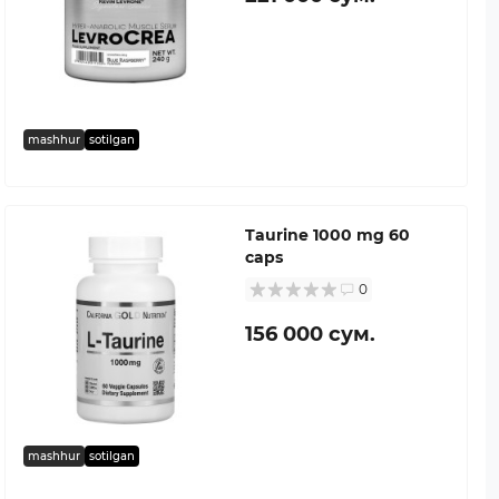
mashhur
sotilgan
Taurine 1000 mg 60
caps
0
156 000 сум.
mashhur
sotilgan