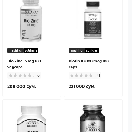
mashhur
sotilgan
mashhur
sotilgan
Bio Zinc 15 mg 100
Biotin 10,000 mcg 100
vegcaps
caps
0
1
208 000 сум.
221 000 сум.