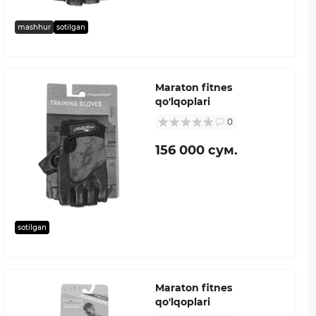
mashhur
sotilgan
Maraton fitnes
qo'lqoplari
0
156 000 сум.
sotilgan
Maraton fitnes
qo'lqoplari