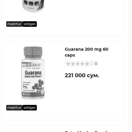
mashhur
sotilgan
Guarana 200 mg 60
caps
0
221 000 сум.
mashhur
sotilgan