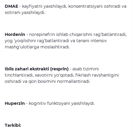
DMAE
-
kayfiyatni
yaxshilaydi,
konsentratsiyani
oshiradi
va
xotirani
yaxshilaydi.
Hordenin
-
norepinefrin
ishlab
chiqarishni
rag'batlantiradi,
yog
'yoqilishini
rag'batlantiradi
va
tanani
intensiv
mashg'ulotlarga
moslashtiradi.
Iblis zahari ekstrakti (resprin)
-
asab
tizimini
tinchlantiradi,
xavotirni
yo'qotadi,
fikrlash
ravshanligini
oshiradi
va
qon
bosimini
normallantiradi.
Huperzin
-
kognitiv
funktsiyani
yaxshilaydi.
Tarkibi: