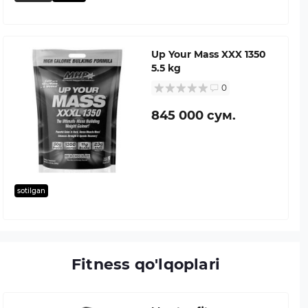
Up Your Mass XXX 1350
5.5 kg
0
845 000 сум.
sotilgan
Fitness qo'lqoplari