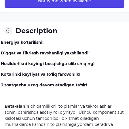
Notify me when available
Description
Energiya ko'tarilishi!
Diqqat va fikrlash ravshanligi yaxshilandi!
Hosildorlikni keyingi bosqichga olib chiqing!
Ko'tarinki kayfiyat va to'liq farovonlik!
3 soatgacha uzoq davom etadigan ta'sir!
Beta-alanin
chidamlilikni,
to'plamlar
va
takrorlashlar
sonini
oshirishda
asosiy
rol
o'ynaydi.
Ushbu
komponent
sut
kislotasi
uchun
tampon
bo'lib
xizmat
qiladigan
mushaklarda
karnozin
to'planishiga
yordam
beradi
va