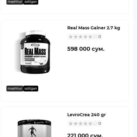
mashhur
sotilgan
Real Mass Gainer 2.7 kg
0
598 000 сум.
mashhur
sotilgan
LevroCrea 240 gr
0
221 000 сум.