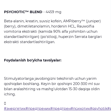
PSYCHOTIC™ BLEND
-
4459
mg
Beta-alanin,
kreatin,
suvsiz
kofein,
AMPiberry™
(juniper)
(berry),
dimetiletanolamin,
hordenin
HCL,
Rauwolfia
vomitoria
ekstrakti
(kamida
90%
alfa
yohimbin
uchun
standartlashtirilgan)
(po'stloq),
huperzin
Serrata
barglari
ekstrakti
standartlashtirilgan.
Foydalanish bo'yicha tavsiyalar:
Stimulyatorlarga
javobingizni
tekshirish
uchun
yarim
qoshiqdan
boshlang.
Keyin
bir
qoshiqni
200-300
ml
suv
bilan
aralashtiring
va
mashg'ulotdan
15-30
daqiqa
oldin
iching.
#энергетик#предтреник#предтрен#психотик#psyhotik#ps