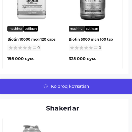
mashhur
sotilgan
mashhur
sotilgan
Biotin 10000 mcg 120 caps
Biotin 5000 mcg 100 tab
0
0
195 000 сум.
325 000 сум.
Ko'proq ko'rsatish
Shakerlar