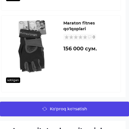
Maraton fitnes
qo'lqoplari
0
156 000 сум.
sotilgan
Ko'proq ko'rsatish