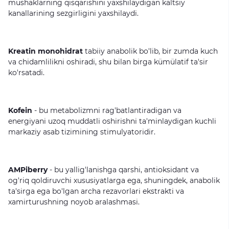
mushaklarning
qisqarishini
yaxshilaydigan
kaltsiy
kanallarining
sezgirligini
yaxshilaydi.
Kreatin monohidrat
tabiiy
anabolik
bo'lib,
bir
zumda
kuch
va
chidamlilikni
oshiradi,
shu
bilan
birga
kümülatif
ta'sir
ko'rsatadi.
Kofein
-
bu
metabolizmni
rag'batlantiradigan
va
energiyani
uzoq
muddatli
oshirishni
ta'minlaydigan
kuchli
markaziy
asab
tizimining
stimulyatoridir.
AMPiberry
-
bu
yallig'lanishga
qarshi,
antioksidant
va
og'riq
qoldiruvchi
xususiyatlarga
ega,
shuningdek,
anabolik
ta'sirga
ega
bo'lgan
archa
rezavorlari
ekstrakti
va
xamirturushning
noyob
aralashmasi.