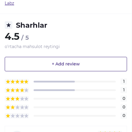
Labz
Sharhlar
4.5
/ 5
o'rtacha mahsulot reytingi
+ Add review
1
1
0
0
0