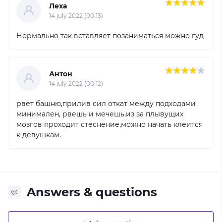
Леха
14 july 2022 (00:13)
Нормально так вставляет позаниматься можно гуд
Антон
14 july 2022 (00:12)
рвет башню,прилив сил откат между подходами
минимален, рвешь и мечешь,из за плывущих
мозгов проходит стеснение,можно начать клеится
к девушкам.
Answers & questions