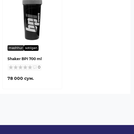
mashhur
sotilgan
Shaker BPI 700 ml
0
78 000 сум.