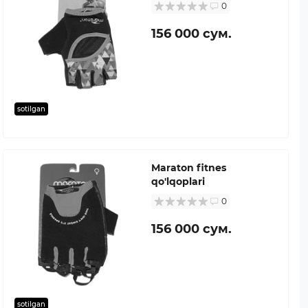
0
156 000 сум.
sotilgan
Maraton fitnes
qo'lqoplari
0
156 000 сум.
sotilgan