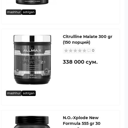
mashhur
sotilgan
Citrulline Malate 300 gr
(150 порций)
0
338 000 сум.
mashhur
sotilgan
N.O.-Xplode New
Formula 555 gr 30