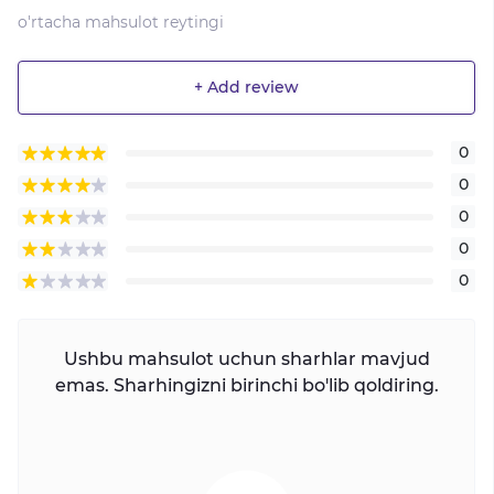
o'rtacha mahsulot reytingi
+ Add review
0
0
0
0
0
Ushbu mahsulot uchun sharhlar mavjud
emas. Sharhingizni birinchi bo'lib qoldiring.