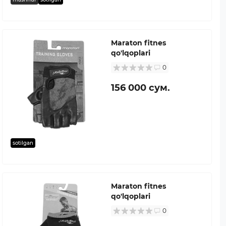
Maraton fitnes
qo'lqoplari
0
156 000 сум.
sotilgan
Maraton fitnes
qo'lqoplari
0