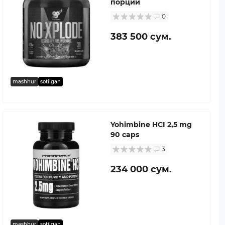
порций
0
383 500 сум.
mashhur
sotilgan
Yohimbine HCI 2,5 mg
90 caps
3
234 000 сум.
mashhur
sotilgan