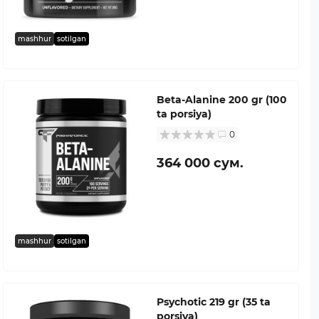
mashhur
sotilgan
Beta-Alanine 200 gr (100
ta porsiya)
0
364 000 сум.
mashhur
sotilgan
Psychotic 219 gr (35 ta
porsiya)