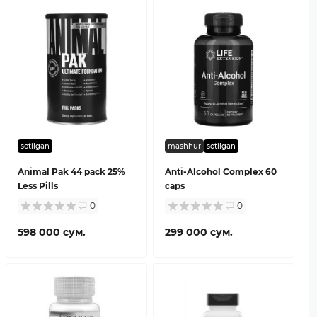
sotilgan
mashhur
sotilgan
Animal Pak 44 pack 25%
Anti-Alcohol Complex 60
Less Pills
caps
0
0
598 000 сум.
299 000 сум.