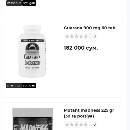
mashhur
sotilgan
Guarana 900 mg 60 tab
0
182 000 сум.
mashhur
sotilgan
Mutant madness 225 gr
(30 ta porsiya)
0