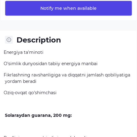
Notify me when available
Description
Energiya
ta'minoti
O'simlik
dunyosidan
tabiiy
energiya
manbai
Fikrlashning
ravshanligiga
va
diqqatni
jamlash
qobiliyatiga
yordam
beradi
Oziq-ovqat
qo'shimchasi
Solaraydan guarana, 200 mg: