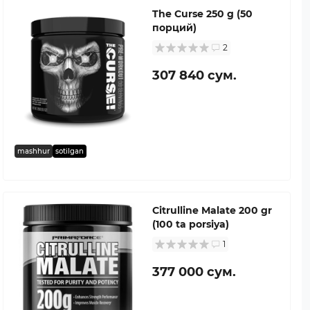
The Curse 250 g (50
порций)
2
307 840 сум.
mashhur
sotilgan
Citrulline Malate 200 gr
(100 ta porsiya)
1
377 000 сум.