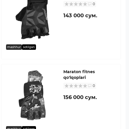
0
143 000 сум.
mashhur
sotilgan
Maraton fitnes
qo'lqoplari
0
156 000 сум.
mashhur
sotilgan