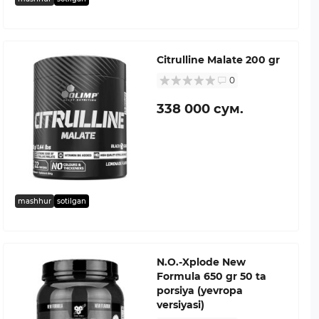
Citrulline Malate 200 gr
0
338 000 сум.
mashhur
sotilgan
N.O.-Xplode New
Formula 650 gr 50 ta
porsiya (yevropa
versiyasi)