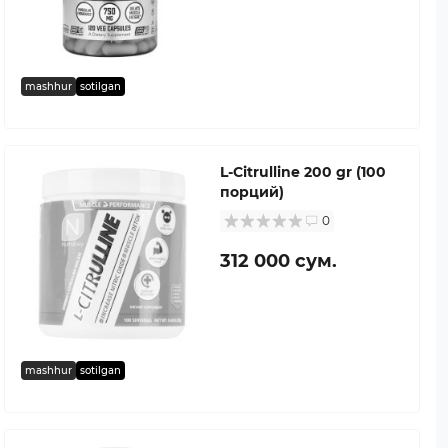
mashhur
sotilgan
L-Citrulline 200 gr (100
порций)
0
312 000 сум.
mashhur
sotilgan