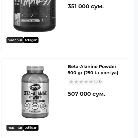
351 000 сум.
mashhur
sotilgan
Beta-Alanine Powder
500 gr (250 ta porsiya)
0
507 000 сум.
mashhur
sotilgan