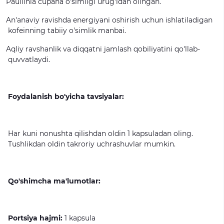
Paullinia
cupana
o'simligi
urug'idan
olingan.
An'anaviy
ravishda
energiyani
oshirish
uchun
ishlatiladigan
kofeinning
tabiiy
o'simlik
manbai.
Aqliy
ravshanlik
va
diqqatni
jamlash
qobiliyatini
qo'llab-
quvvatlaydi.
Foydalanish bo'yicha tavsiyalar:
Har
kuni
nonushta
qilishdan
oldin
1
kapsuladan
oling.
Tushlikdan
oldin
takroriy
uchrashuvlar
mumkin.
Qo'shimcha ma'lumotlar:
Por
t
siya hajmi:
1
kapsula