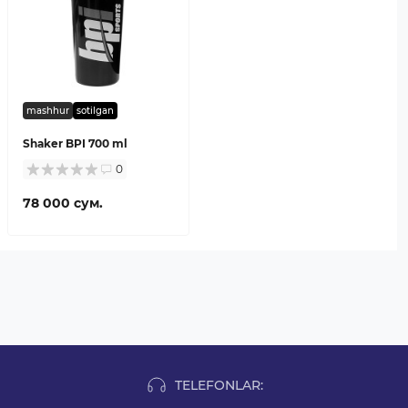
mashhur
sotilgan
Shaker BPI 700 ml
0
78 000 сум.
TELEFONLAR: