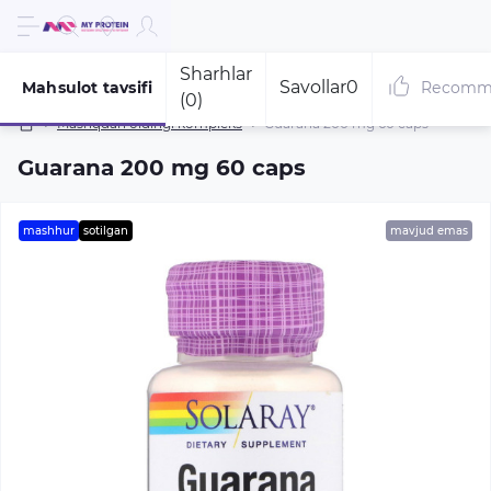
Sharhlar
Savollar
0
Mahsulot tavsifi
Recomm
(0)
Mashqdan oldingi kompleks
Guarana 200 mg 60 caps
Guarana 200 mg 60 caps
mashhur
sotilgan
mavjud emas