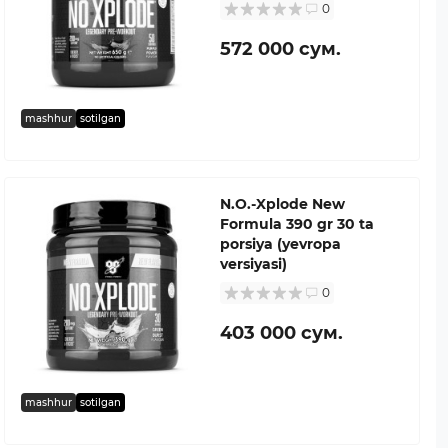
0
572 000 сум.
mashhur
sotilgan
N.O.-Xplode New
Formula 390 gr 30 ta
porsiya (yevropa
versiyasi)
0
403 000 сум.
mashhur
sotilgan