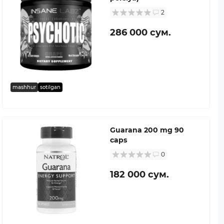
2
286 000 сум.
mashhur
sotilgan
Guarana 200 mg 90
caps
0
182 000 сум.