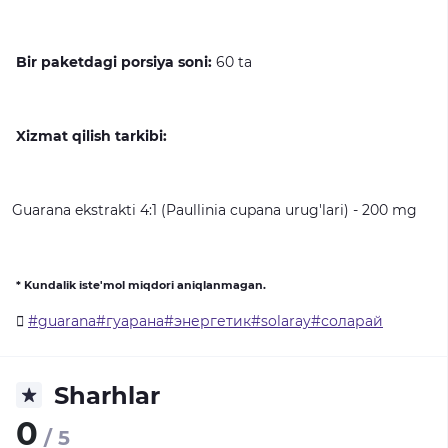
Bir paketdagi porsiya soni:
60
ta
Xizmat qilish tarkibi:
Guarana
ekstrakti
4:1
(Paullinia
cupana
urug'lari)
-
200
mg
* Kundalik iste'mol miqdori aniqlanmagan.
#guarana#гуарана#энергетик#solaray#соларай
Sharhlar
0
/ 5