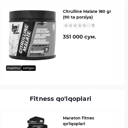
Citrulline Malate 180 gr
(90 ta porsiya)
0
351 000 сум.
mashhur
sotilgan
Fitness qo'lqoplari
Maraton fitnes
qo'lqoplari