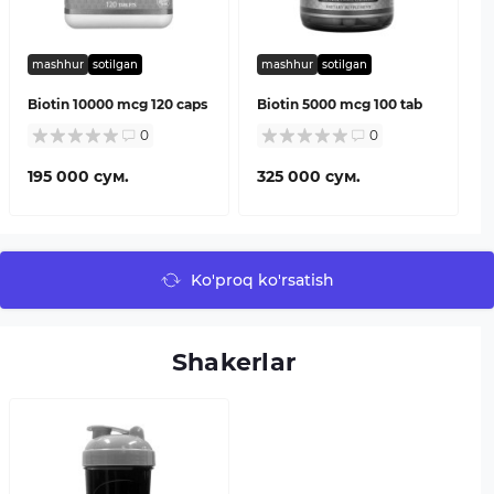
mashhur
sotilgan
mashhur
sotilgan
Biotin 10000 mcg 120 caps
Biotin 5000 mcg 100 tab
0
0
195 000 сум.
325 000 сум.
Ko'proq ko'rsatish
Shakerlar