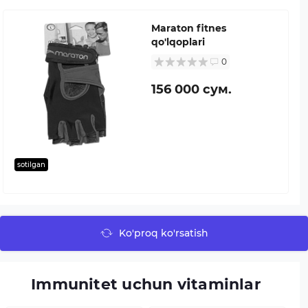
Maraton fitnes
qo'lqoplari
0
156 000 сум.
sotilgan
Ko'proq ko'rsatish
Immunitet uchun vitaminlar