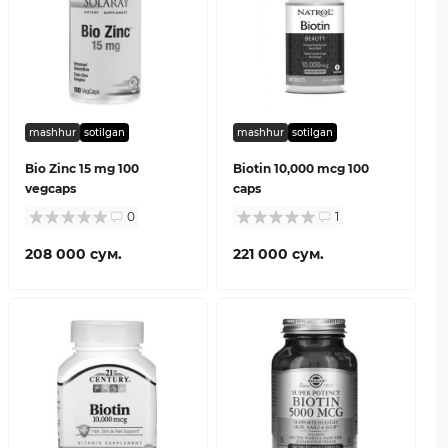
mashhur
sotilgan
mashhur
sotilgan
Bio Zinc 15 mg 100
Biotin 10,000 mcg 100
vegcaps
caps
0
1
208 000 сум.
221 000 сум.