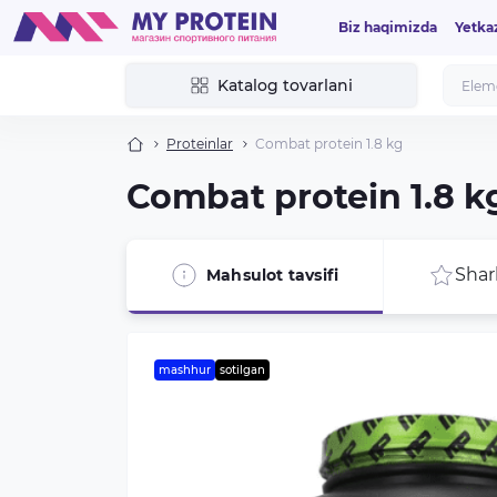
Biz haqimizda
Yetka
Katalog tovarlani
Proteinlar
Combat protein 1.8 kg
Combat protein 1.8 k
Shar
Mahsulot tavsifi
mashhur
sotilgan