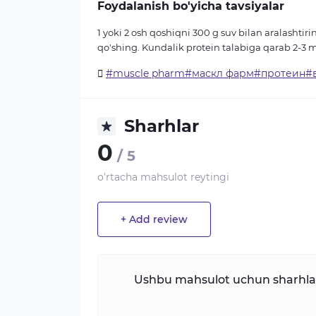
Foydalanish bo'yicha tavsiyalar
1 yoki 2 osh qoshiqni 300 g suv bilan aralasht
qo'shing.
Kundalik protein talabiga qarab 2-3 ma
#muscle pharm#маскл фарм#протеин#
Sharhlar
0
/ 5
o'rtacha mahsulot reytingi
+ Add review
Ushbu mahsulot uchun sharhlar 