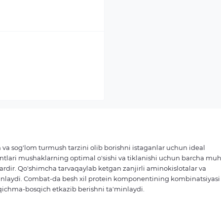
 va sog'lom turmush tarzini olib borishni istaganlar uchun ideal
tlari mushaklarning optimal o'sishi va tiklanishi uchun barcha mu
ardir. Qo'shimcha tarvaqaylab ketgan zanjirli aminokislotalar va
minlaydi. Combat-da besh xil protein komponentining kombinatsiyasi
ichma-bosqich etkazib berishni ta'minlaydi.