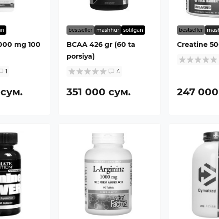
an
bestseller
mashhur
sotilgan
bestseller
mas
1000 mg 100
BCAA 426 gr (60 ta
Creatine 5
porsiya)
1
4
 сум.
351 000 сум.
247 000