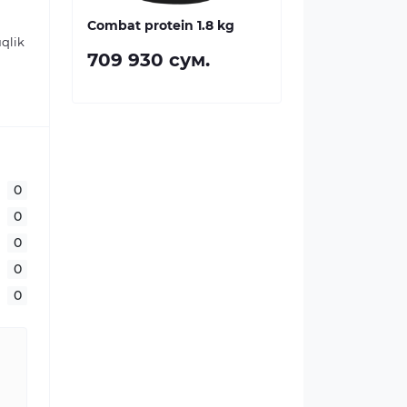
Combat protein 1.8 kg
uqlik
709 930 сум.
0
0
0
0
0