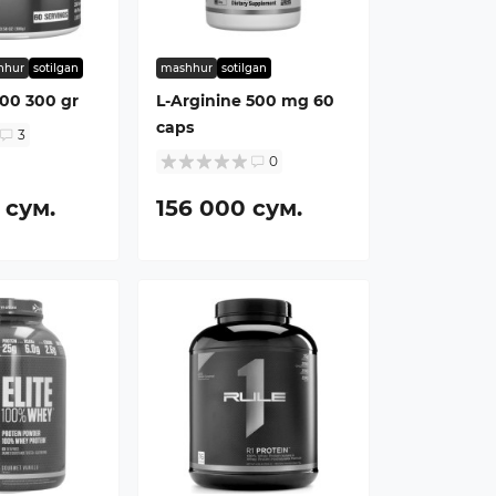
hhur
sotilgan
mashhur
sotilgan
000 300 gr
L-Arginine 500 mg 60
caps
3
0
 сум.
156 000 сум.