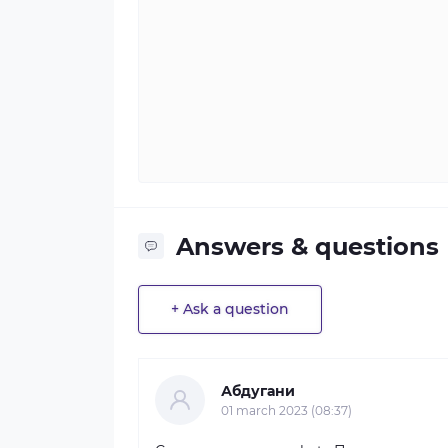
Answers & questions
+ Ask a question
Абдугани
01 march 2023 (08:37)