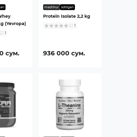
gan
mashhur
sotilgan
 Whey
Protein Isolate 2,2 kg
kg (Yevropa)
1
1
0 сум.
936 000 сум.