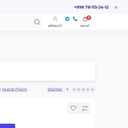
+998 78-113-24-12
0
akkaunt
savat
d
:
Muscle Pharm
Sharhlar:
0