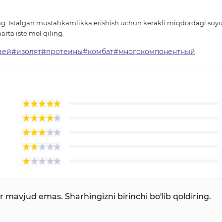
iring. Istalgan mustahkamlikka erishish uchun kerakli miqdordagi suy
rta iste'mol qiling.
вей#изолят#протеины#комбат#многокомпонентный
mavjud emas. Sharhingizni birinchi bo'lib qoldiring.