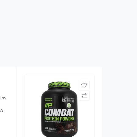
him
 8