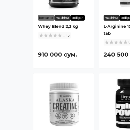
bestseller
mashhur
sotilgan
mashhur
sotilg
Whey Blend 2,3 kg
L-Arginine 
tab
5
910 000 сум.
240 500