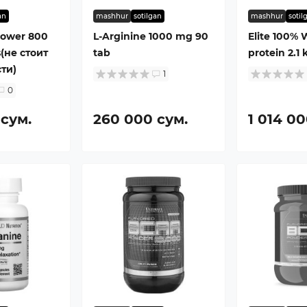
an
mashhur
sotilgan
mashhur
sotil
power 800
L-Arginine 1000 mg 90
Elite 100%
(не стоит
tab
protein 2.1 
ти)
1
0
 сум.
260 000 сум.
1 014 00