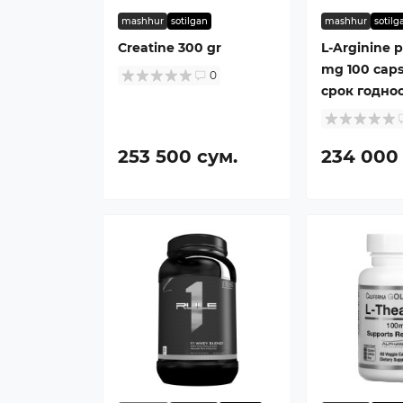
mashhur
sotilgan
mashhur
sotilg
Creatine 300 gr
L-Arginine 
mg 100 caps
0
срок годнос
253 500 сум.
234 000