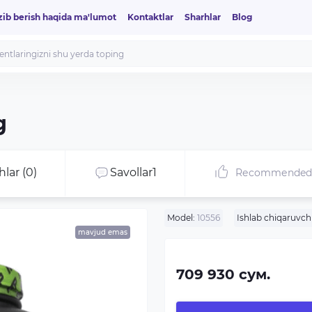
zib berish haqida ma'lumot
Kontaktlar
Sharhlar
Blog
g
hlar (0)
Savollar
1
Recommende
Model:
10556
Ishlab chiqaruvchi
mavjud emas
709 930 сум.