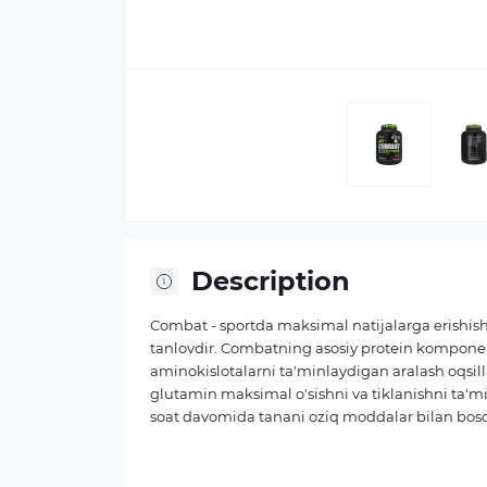
Description
Combat - sportda maksimal natijalarga erishish
tanlovdir. Combatning asosiy protein komponen
aminokislotalarni ta'minlaydigan aralash oqsill
glutamin maksimal o'sishni va tiklanishni ta'
soat davomida tanani oziq moddalar bilan bosq