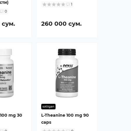
сти)
1
0
 сум.
260 000 сум.
sotilgan
 100 mg 30
L-Theanine 100 mg 90
caps