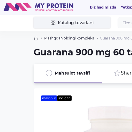
Biz haqimizda
Yetka
Katalog tovarlani
Mashqdan oldingi kompleks
Guarana 900 mg 6
Guarana 900 mg 60 
Shar
Mahsulot tavsifi
mashhur
sotilgan