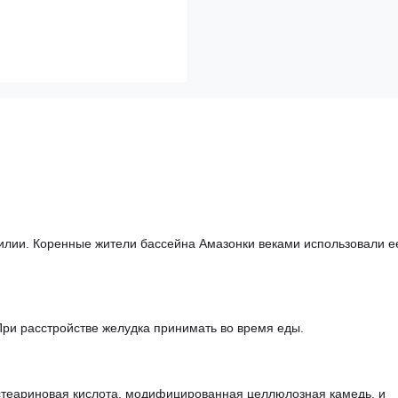
илии. Коренные жители бассейна Амазонки веками использовали е
 При расстройстве желудка принимать во время еды.
стеариновая кислота, модифицированная целлюлозная камедь, и