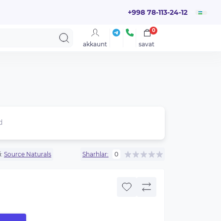
+998 78-113-24-12
0
akkaunt
savat
d
:
Source Naturals
Sharhlar:
0