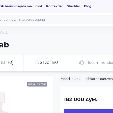
zib berish haqida ma'lumot
Kontaktlar
Sharhlar
Blog
0 tab
tab
hlar (0)
Savollar
0
Recommende
Model:
10473
Ishlab chiqaruvchi
mavjud emas
182 000 сум.