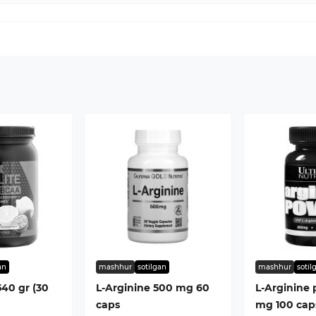
an
mashhur
sotilgan
mashhur
sotil
540 gr (30
L-Arginine 500 mg 60
L-Arginine
caps
mg 100 cap