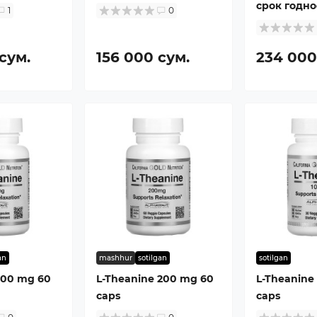
срок годно
1
0
сум.
156 000 сум.
234 000
an
mashhur
sotilgan
sotilgan
100 mg 60
L-Theanine 200 mg 60
L-Theanine
caps
caps