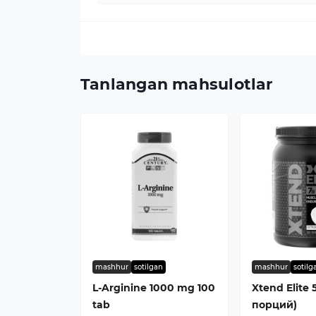
Tanlangan mahsulotlar
mashhur
sotilgan
mashhur
sotilg
L-Arginine 1000 mg 100
Xtend Elite 
tab
порций)