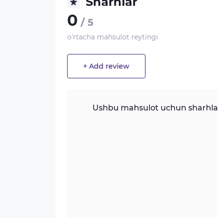
Sharhlar
0
/ 5
o'rtacha mahsulot reytingi
+ Add review
Ushbu mahsulot uchun sharhlar 