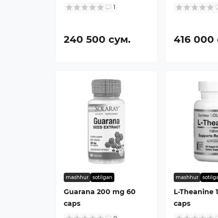
1
240 500 сум.
416 000 
mashhur
sotilgan
mashhur
sotilg
Guarana 200 mg 60
L-Theanine 
caps
caps