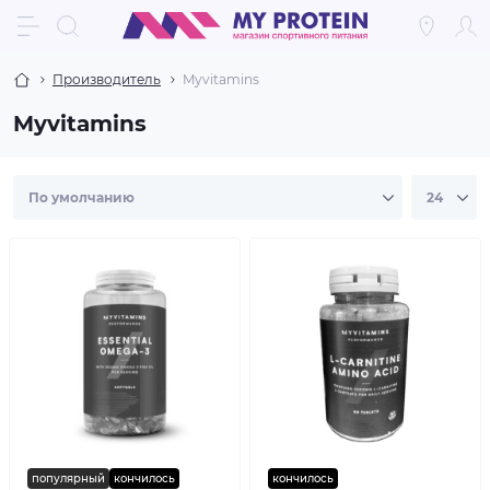
Производитель
Myvitamins
Myvitamins
популярный
кончилось
кончилось