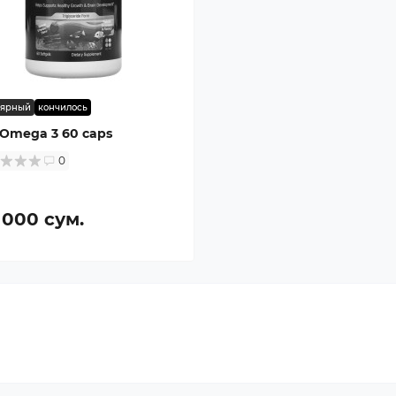
лярный
кончилось
 Omega 3 60 caps
0
 000 сум.