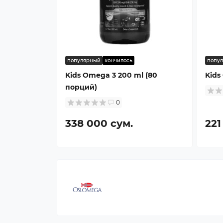
популярный
кончилось
попу
Kids Omega 3 200 ml (80
Kids
порций)
0
338 000 сум.
221