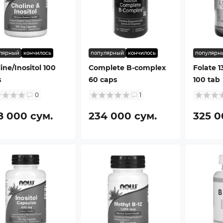
лярный
кончилось
популярный
кончилось
популярн
ine/Inositol 100
Complete B-complex
Folate 
s
60 caps
100 tab
0
1
8 000 сум.
234 000 сум.
325 0