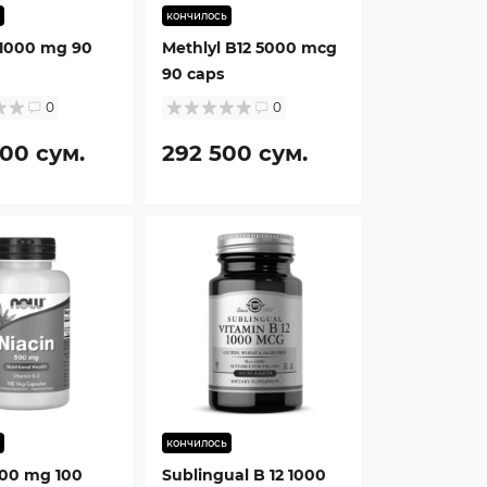
кончилось
l 1000 mg 90
Methlyl B12 5000 mcg
90 caps
0
0
00 сум.
292 500 сум.
кончилось
500 mg 100
Sublingual B 12 1000