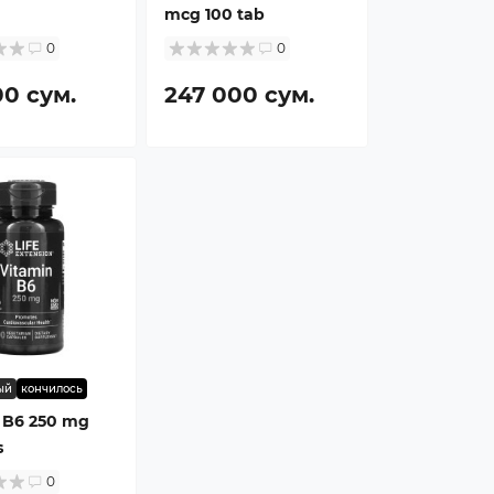
mcg 100 tab
0
0
00 сум.
247 000 сум.
ый
кончилось
 B6 250 mg
s
0