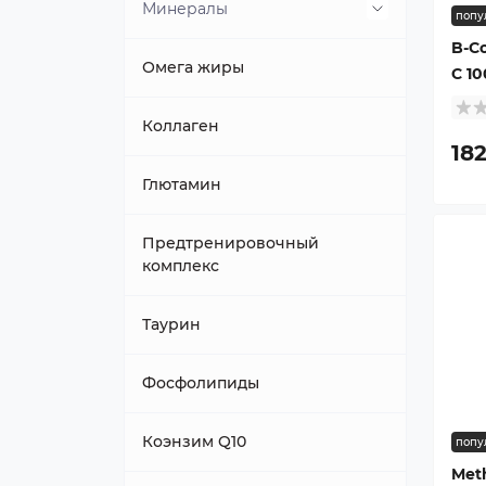
Минералы
попу
B-C
Железо
Омега жиры
C 10
Коллаген
18
Глютамин
Предтренировочный
комплекс
Таурин
Фосфолипиды
Коэнзим Q10
попу
Meth