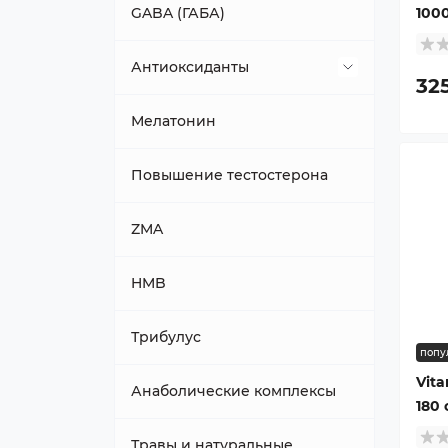
GABA (ГАБА)
100
Антиоксиданты
32
Альфа-липоевая кислота
Мелатонин
Повышение тестостерона
ZMA
HMB
Трибулус
попу
Vita
Анаболические комплексы
180 
Травы и натуральные