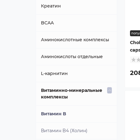
Говяжий
Креатин
Изолят
BCAA
попу
Казеиновый
Аминокислотные комплексы
Chol
cap
Многокомпонентный
Аминокислоты отдельные
20
Сывороточный
L-карнитин
Витаминно-минеральные
комплексы
Витамин B
Витамин B4 (Холин)