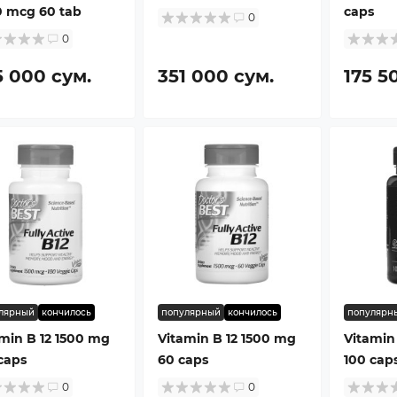
0 mcg 60 tab
caps
0
0
5 000 сум.
351 000 сум.
175 5
лярный
кончилось
популярный
кончилось
популярн
min B 12 1500 mg
Vitamin B 12 1500 mg
Vitamin
caps
60 caps
100 cap
0
0