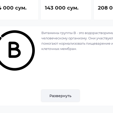
4 000 сум.
143 000 сум.
208 0
Витамины группы
B
- это водорастворим
человеческому организму. Они участвуют
помогают нормализовать пищеварение и р
клеточных мембран.
Развернуть