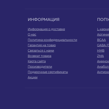
ИНФОРМАЦИЯ
ПОП
Информация о доставке
L-карн
О нас
Аргини
Политика конфиденциальности
BCAA
Гарантия на товар
GABA (
Связаться с нами
HMB
Возврат товара
ZMA
Карта сайта
Аминок
Производители
Анабол
Подарочные сертификаты
Антиок
Акции