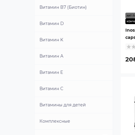
Витамин B7 (Биотин)
хит 
конч
Витамин D
Inos
cap
Витамин K
Витамин А
20
Витамин Е
Витамин С
Витамины для детей
Комплексные