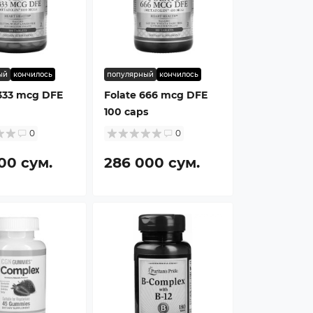
ый
кончилось
популярный
кончилось
1333 mcg DFE
Folate 666 mcg DFE
100 caps
0
0
00 сум.
286 000 сум.