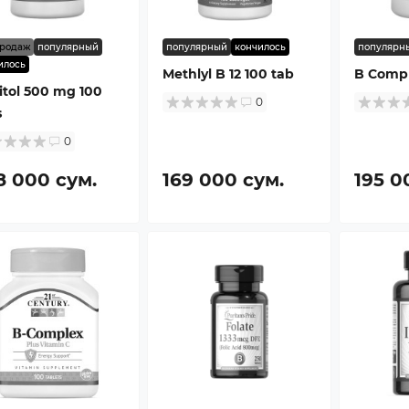
продаж
популярный
популярный
кончилось
популярн
илось
Methlyl B 12 100 tab
B Compl
itol 500 mg 100
0
s
0
8 000 сум.
169 000 сум.
195 0