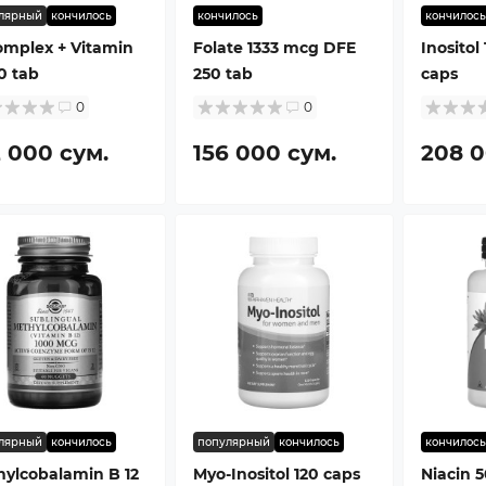
лярный
кончилось
кончилось
кончилось
omplex + Vitamin
Folate 1333 mcg DFE
Inosito
0 tab
250 tab
caps
0
0
2 000 сум.
156 000 сум.
208 0
лярный
кончилось
популярный
кончилось
кончилось
ylcobalamin B 12
Myo-Inositol 120 caps
Niacin 