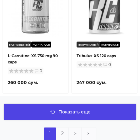
популярный
кончилось
популярный
кончилось
L-Carnitine-XS 750 mg 90
Tribulus-XS 120 caps
caps
0
0
260 000 сум.
247 000 сум.
Показать еще
1
2
>
>|