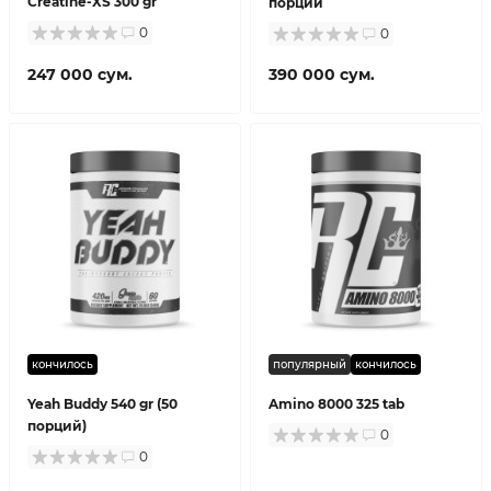
Creatine-XS 300 gr
порций
0
0
247 000 сум.
390 000 сум.
кончилось
популярный
кончилось
Yeah Buddy 540 gr (50
Amino 8000 325 tab
порций)
0
0