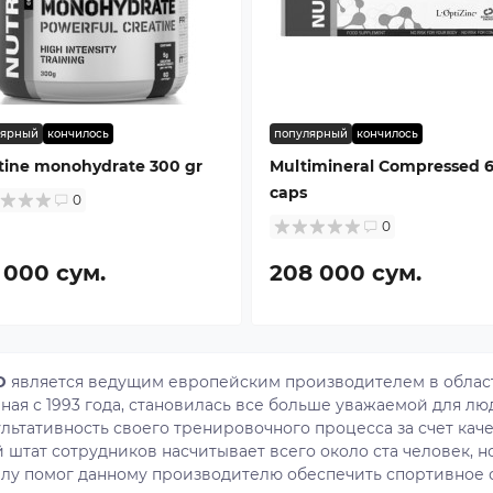
лярный
кончилось
популярный
кончилось
tine monohydrate 300 gr
Multimineral Compressed 
caps
0
0
 000 сум.
208 000 сум.
D
является ведущим европейским производителем в облас
иная с 1993 года, становилась все больше уважаемой для 
льтативность своего тренировочного процесса за счет кач
тат сотрудников насчитывает всего около ста человек, н
елу помог данному производителю обеспечить спортивное