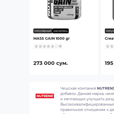
популярный
кончилось
попу
MASS GAIN 1000 gr
Crea
0
273 000 сум.
195
Чешская компания
NUTREN
добавок. Данная марка, нач
и мечтающих улучшить резу
Высококвалифицированный ш
правильное отношение к д