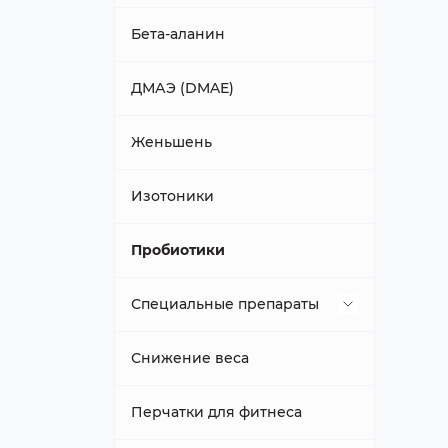
Бета-аланин
ДМАЭ (DMAE)
Женьшень
Изотоники
Пробиотики
Специальные препараты
Препарат для печени
Снижение веса
Перчатки для фитнеса