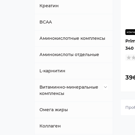
Говяжий
Креатин
Изолят
BCAA
конч
Казеиновый
Аминокислотные комплексы
Prim
340
Многокомпонентный
Аминокислоты отдельные
Сывороточный
L-карнитин
39
Витаминно-минеральные
комплексы
Проб
Витамин B
Омега жиры
Витамин B4 (Холин)
Коллаген