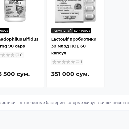
илось
популярный
кончилось
adophilus Bifidus
LactoBif пробиотики
 mg 90 caps
30 млрд КОЕ 60
капсул
0
1
6 500 сум.
351 000 сум.
иотики - это полезные бактерии, которые живут в кишечнике и