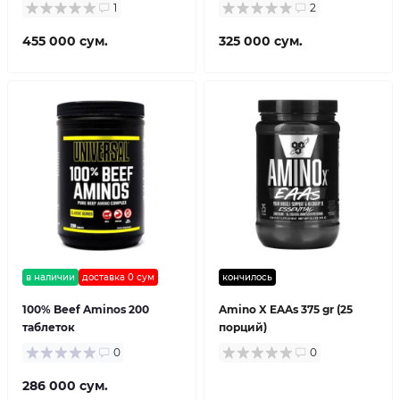
1
2
455 000 сум.
325 000 сум.
в наличии
доставка 0 сум
кончилось
100% Beef Aminos 200
Amino X EAAs 375 gr (25
таблеток
порций)
0
0
286 000 сум.