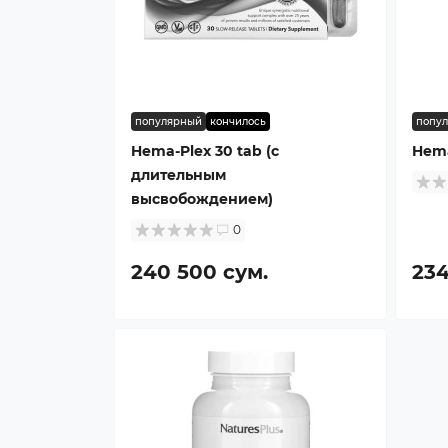
популярный
кончилось
попу
Hema-Plex 30 tab (с
Hema
длительным
высвобождением)
0
240 500 сум.
234