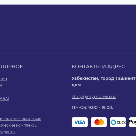
УЛЯРНОЕ
КОНТАКТЫ И АДРЕС
Узбекистан, город Ташкент 
итин
дом
н
shop@myprotein.uz
ГАБА)
ПН-СБ: 9:00 - 19:00.
ислотные комплексы
ические комплексы
сиданты