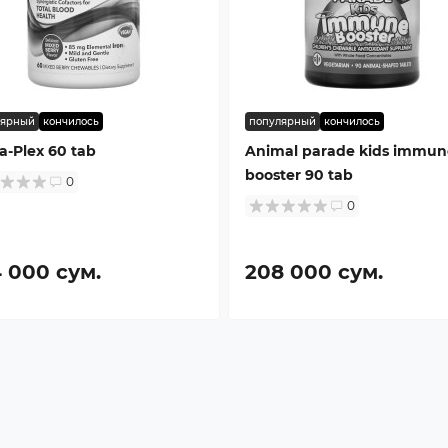
лярный
кончилось
популярный
кончилось
-Plex 60 tab
Animal parade kids immun
booster 90 tab
0
0
 000 сум.
208 000 сум.