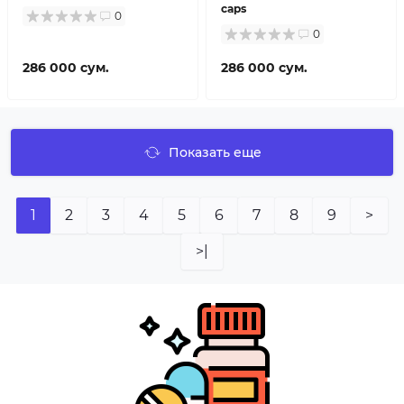
caps
0
0
286 000 сум.
286 000 сум.
Показать еще
1
2
3
4
5
6
7
8
9
>
>|