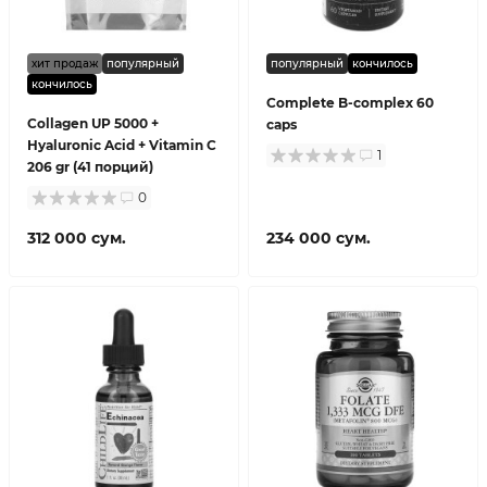
хит продаж
популярный
популярный
кончилось
кончилось
Complete B-complex 60
Collagen UP 5000 +
caps
Hyaluronic Acid + Vitamin C
1
206 gr (41 порций)
0
312 000 сум.
234 000 сум.