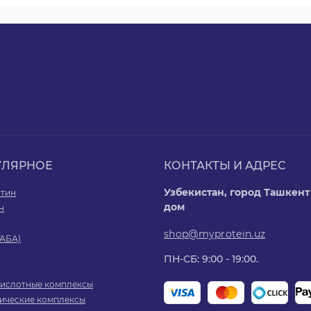
УЛЯРНОЕ
КОНТАКТЫ И АДРЕС
Узбекистан, город Ташкент 
итин
дом
н
shop@myprotein.uz
ГАБА)
ПН-СБ: 9:00 - 19:00.
ислотные комплексы
ические комплексы