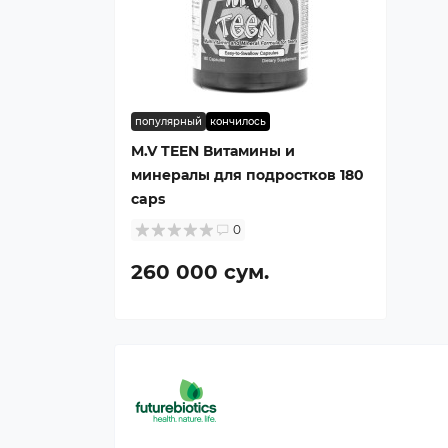
популярный
кончилось
M.V TEEN Витамины и
минералы для подростков 180
caps
0
260 000 сум.