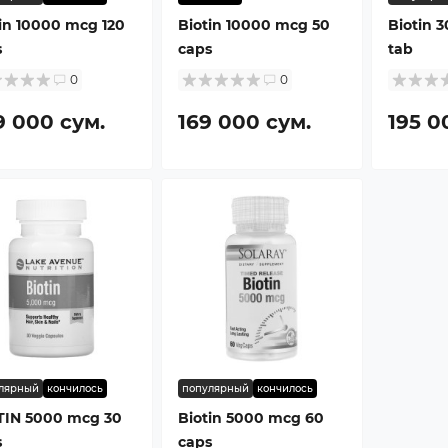
in 10000 mcg 120
Biotin 10000 mcg 50
Biotin 
s
caps
tab
0
0
9 000 сум.
169 000 сум.
195 0
лярный
кончилось
популярный
кончилось
TIN 5000 mcg 30
Biotin 5000 mcg 60
s
caps