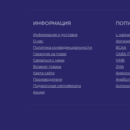
ИНФОРМАЦИЯ
ПОП
Информация о доставке
L-карн
О нас
Аргини
Политика конфиденциальности
BCAA
Гарантия на товар
GABA (
Связаться с нами
HMB
Возврат товара
ZMA
Карта сайта
Аминок
Производители
Анабол
Подарочные сертификаты
Антиок
Акции