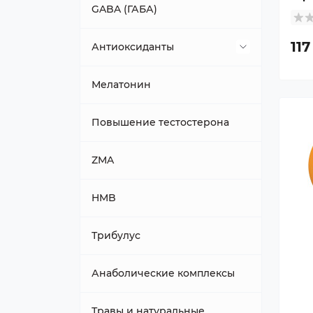
GABA (ГАБА)
117
Антиоксиданты
Альфа-липоевая кислота
Мелатонин
Повышение тестостерона
ZMA
HMB
Трибулус
Анаболические комплексы
Травы и натуральные