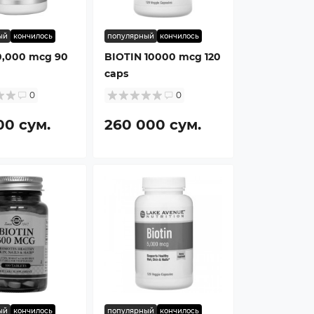
ый
кончилось
популярный
кончилось
10,000 mcg 90
BIOTIN 10000 mcg 120
caps
0
0
00 сум.
260 000 сум.
ый
кончилось
популярный
кончилось