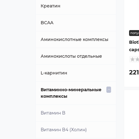
Говяжий
Креатин
Изолят
BCAA
попу
Казеиновый
Аминокислотные комплексы
Biot
cap
Многокомпонентный
Аминокислоты отдельные
22
Сывороточный
L-карнитин
Витаминно-минеральные
комплексы
Витамин B
Витамин B4 (Холин)