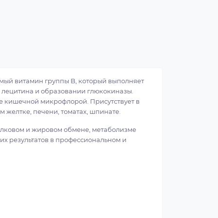
имый витамин группы B, который выполняет
, лецитина и образовании глюкокиназы.
е кишечной микрофлорой. Присутствует в
 желтке, печени, томатах, шпинате.
елковом и жировом обмене, метаболизме
их результатов в профессиональном и