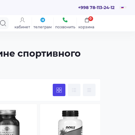
+998 78-113-24-12
0
кабинет
телеграм
позвонить
корзина
зине спортивного