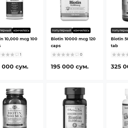
лярный
кончилось
популярный
кончилось
популярн
in 10,000 mcg 100
Biotin 10000 mcg 120
Biotin 
s
caps
tab
1
0
1 000 сум.
195 000 сум.
325 0