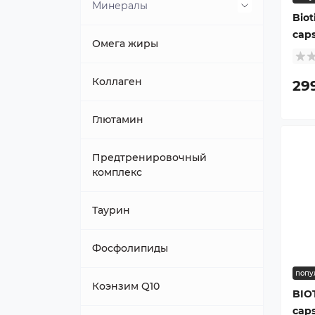
Минералы
Biot
cap
Железо
Омега жиры
Коллаген
29
Глютамин
Предтренировочный
комплекс
Таурин
Фосфолипиды
попу
Коэнзим Q10
BIO
cap